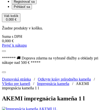
Registrovať sa
Prihlásiť sa
Váš košík
0,000
€
Žiadne produkty v košíku.
Suma s DPH
0,000
€
Prejsť k nákupu
******* 🚚 Doprava zdarma na vybrané dlažby a obklady pri
nákupe nad 500 € *****
Domovská stránka
/
Odkryte krásy prírodného kameňa
/
Všetko pre kameň
/
Impregnácia kameňa
/
AKEMI
impregnácia kameňa 1 l
AKEMI impregnácia kameňa 1 l