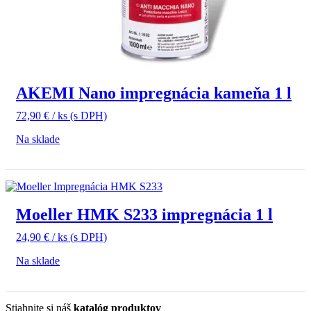
AKEMI Nano impregnácia kameňa 1 l
72,90
€
/ ks
(s DPH)
Na sklade
Moeller HMK S233 impregnácia 1 l
24,90
€
/ ks
(s DPH)
Na sklade
Stiahnite si náš
katalóg produktov