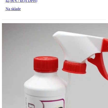
42,90
€
/ ks
(s DPH)
Na sklade