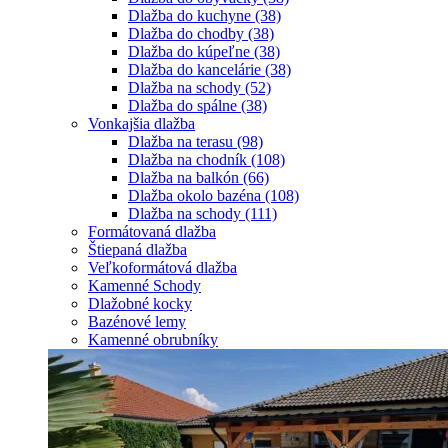
Dlažba do kuchyne
(38)
Dlažba do chodby
(38)
Dlažba do kúpeľne
(38)
Dlažba do kancelárie
(38)
Dlažba na schody
(52)
Dlažba do spálne
(38)
Vonkajšia dlažba
Dlažba na terasu
(98)
Dlažba na chodník
(108)
Dlažba na balkón
(66)
Dlažba okolo bazéna
(108)
Dlažba na schody
(111)
Formátovaná dlažba
Štiepaná dlažba
Veľkoformátová dlažba
Kamenné Schody
Dlažobné kocky
Bazénové lemy
Kamenné obrubníky