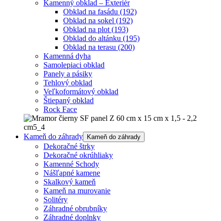
Kamenný obklad – Exteriér
Obklad na fasádu
(192)
Obklad na sokel
(192)
Obklad na plot
(193)
Obklad do altánku
(195)
Obklad na terasu
(200)
Kamenná dyha
Samolepiaci obklad
Panely a pásiky
Tehlový obklad
Veľkoformátový obklad
Štiepaný obklad
Rock Face
Kameň do záhrady
Kameň do záhrady
Dekoračné štrky
Dekoračné okrúhliaky
Kamenné Schody
Nášľapné kamene
Skalkový kameň
Kameň na murovanie
Solitéry
Záhradné obrubníky
Záhradné doplnky