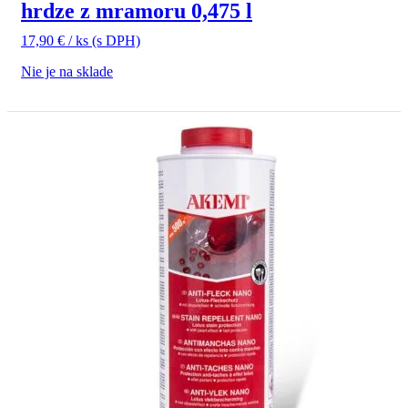
hrdze z mramoru 0,475 l
17,90
€
/ ks
(s DPH)
Nie je na sklade