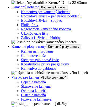
Kamenný koberec
Kamenný koberec
Kamenivo pre kamenný koberec
Epoxidová živica – penetrácia podkladu
Epoxidová živica – spojivo
Plnič pórov
Regenerácia kamenného koberca
Ukončovacie lišty
Zalievacia živica – Hobby
Kamenné ploty a múry
Kamenné ploty a múry
Kameň na murovanie
Gabionové koše
Siete pre gabionové koše
Konštrukčné prvky pre gabiony
Kamenivo do gabionov
Všetko pre kameň
Všetko pre kameň
Lepenie kameňa
Škárovanie kameňa
Ochrana kameňa
Čistenie kameňa
Fixovanie kameniva