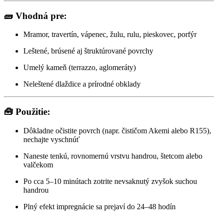
🧱 Vhodná pre:
Mramor, travertín, vápenec, žulu, rulu, pieskovec, porfýr
Leštené, brúsené aj štruktúrované povrchy
Umelý kameň (terrazzo, aglomeráty)
Neleštené dlaždice a prírodné obklady
🧰 Použitie:
Dôkladne očistite povrch (napr. čističom Akemi alebo R155),
nechajte vyschnúť
Naneste tenkú, rovnomernú vrstvu handrou, štetcom alebo
valčekom
Po cca 5–10 minútach zotrite nevsaknutý zvyšok suchou
handrou
Plný efekt impregnácie sa prejaví do 24–48 hodín