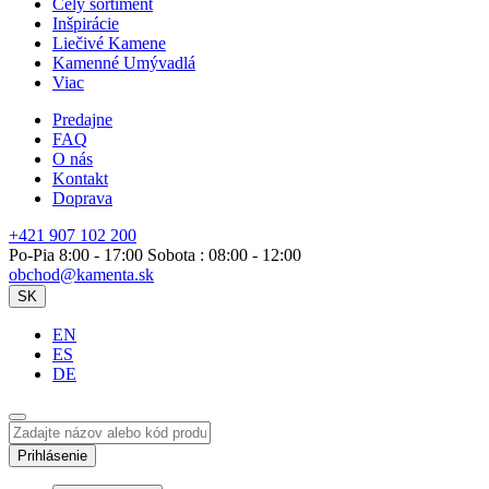
Celý sortiment
Inšpirácie
Liečivé Kamene
Kamenné Umývadlá
Viac
Predajne
FAQ
O nás
Kontakt
Doprava
+421 907 102 200
Po-Pia 8:00 - 17:00 Sobota : 08:00 - 12:00
obchod@kamenta.sk
SK
EN
ES
DE
Prihlásenie