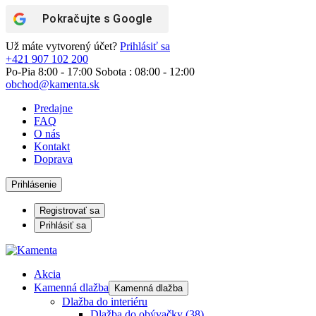
Pokračujte s
Google
Už máte vytvorený účet?
Prihlásiť sa
+421 907 102 200
Po-Pia 8:00 - 17:00 Sobota : 08:00 - 12:00
obchod@kamenta.sk
Predajne
FAQ
O nás
Kontakt
Doprava
Prihlásenie
Registrovať sa
Prihlásiť sa
Akcia
Kamenná dlažba
Kamenná dlažba
Dlažba do interiéru
Dlažba do obývačky
(38)