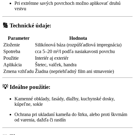
Pri extrémne savých povrchoch možno aplikovať druhú
vrstvu
🔢 Technické údaje:
Parameter
Hodnota
Zloženie
Silikónová báza (rozpúšťadlová impregnácia)
Spotreba
cca 5–20 m²/l podľa nasiakavosti povrchu
Použitie
Interiér aj exteriér
Aplikácia
Štetec, valček, handra
Zmena vzhľadu
Žiadna (nepriehľadný film ani stmavenie)
💡 Ideálne použitie:
Kamenné obklady, fasády, dlažby, kuchynské dosky,
kúpeľne, sokle
Ochrana pri ukladaní kameňa do štrku, alebo proti škvrnám
od varenia, dažďa či rastlín