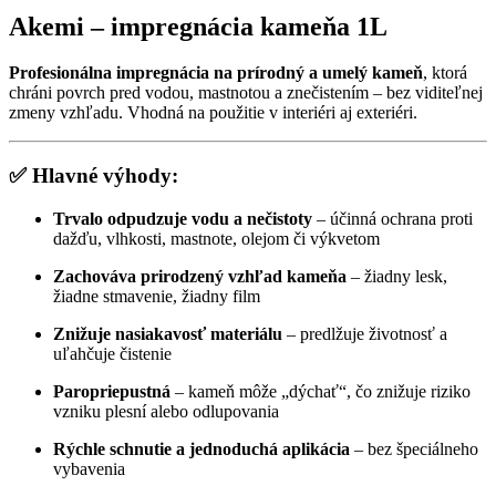
Akemi – impregnácia kameňa 1L
Profesionálna impregnácia na prírodný a umelý kameň
, ktorá
chráni povrch pred vodou, mastnotou a znečistením – bez viditeľnej
zmeny vzhľadu. Vhodná na použitie v interiéri aj exteriéri.
✅ Hlavné výhody:
Trvalo odpudzuje vodu a nečistoty
– účinná ochrana proti
dažďu, vlhkosti, mastnote, olejom či výkvetom
Zachováva prirodzený vzhľad kameňa
– žiadny lesk,
žiadne stmavenie, žiadny film
Znižuje nasiakavosť materiálu
– predlžuje životnosť a
uľahčuje čistenie
Paropriepustná
– kameň môže „dýchať“, čo znižuje riziko
vzniku plesní alebo odlupovania
Rýchle schnutie a jednoduchá aplikácia
– bez špeciálneho
vybavenia