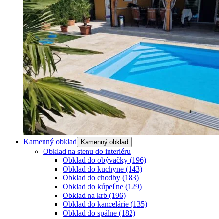
Kamenný obklad
Kamenný obklad
Obklad na stenu do interiéru
Obklad do obývačky
(196)
Obklad do kuchyne
(143)
Obklad do chodby
(183)
Obklad do kúpeľne
(129)
Obklad na krb
(196)
Obklad do kancelárie
(135)
Obklad do spálne
(182)