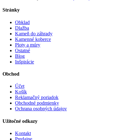
Stránky
Obklad
Dlažba
Kameň do záhrady
Kamenné koberce
Ploty a múry
Ostatné
Blog
Inšpirácie
Obchod
Účet
Košík
Reklamačný poriadok
Obchodné podmienky
Ochrana osobných údajov
Užitočné odkazy
Kontakt
Predajne