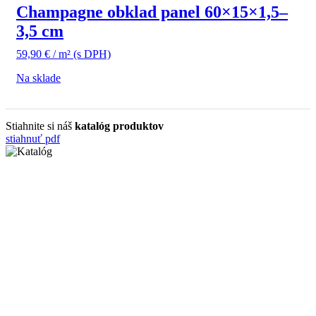
Champagne obklad panel 60×15×1,5–
3,5 cm
59,90
€
/ m²
(s DPH)
Na sklade
Stiahnite si náš
katalóg produktov
stiahnuť pdf