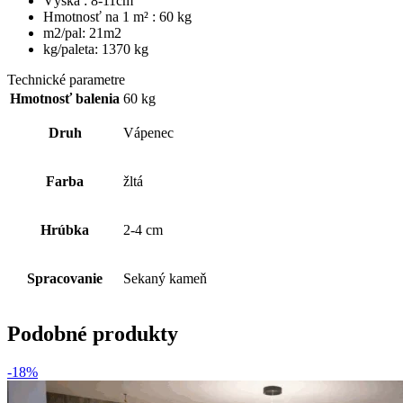
Výška : 8-11cm
Hmotnosť na 1 m² : 60 kg
m2/pal: 21m2
kg/paleta: 1370 kg
Technické parametre
Hmotnosť balenia
60 kg
Druh
Vápenec
Farba
žltá
Hrúbka
2-4 cm
Spracovanie
Sekaný kameň
Podobné produkty
-18%