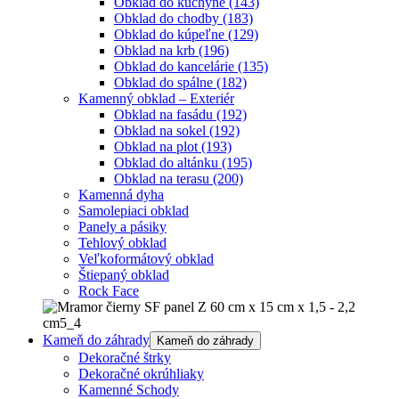
Obklad do kuchyne
(143)
Obklad do chodby
(183)
Obklad do kúpeľne
(129)
Obklad na krb
(196)
Obklad do kancelárie
(135)
Obklad do spálne
(182)
Kamenný obklad – Exteriér
Obklad na fasádu
(192)
Obklad na sokel
(192)
Obklad na plot
(193)
Obklad do altánku
(195)
Obklad na terasu
(200)
Kamenná dyha
Samolepiaci obklad
Panely a pásiky
Tehlový obklad
Veľkoformátový obklad
Štiepaný obklad
Rock Face
Kameň do záhrady
Kameň do záhrady
Dekoračné štrky
Dekoračné okrúhliaky
Kamenné Schody