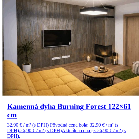
Kamenná dyha Burning Forest 122×61
cm
32,90
€
/ m²
(s DPH)
Pôvodná cena bola: 32,90 € / m² (s
DPH).
26,90
€
/ m²
(s DPH)
Aktuálna cena je: 26,90 € / m² (s
DPH).