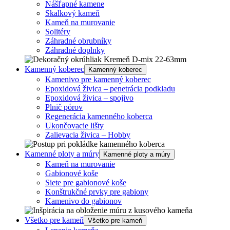
Nášľapné kamene
Skalkový kameň
Kameň na murovanie
Solitéry
Záhradné obrubníky
Záhradné doplnky
Kamenný koberec
Kamenný koberec
Kamenivo pre kamenný koberec
Epoxidová živica – penetrácia podkladu
Epoxidová živica – spojivo
Plnič pórov
Regenerácia kamenného koberca
Ukončovacie lišty
Zalievacia živica – Hobby
Kamenné ploty a múry
Kamenné ploty a múry
Kameň na murovanie
Gabionové koše
Siete pre gabionové koše
Konštrukčné prvky pre gabiony
Kamenivo do gabionov
Všetko pre kameň
Všetko pre kameň