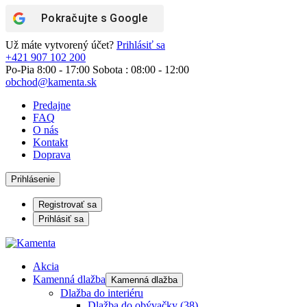
Pokračujte s
Google
Už máte vytvorený účet?
Prihlásiť sa
+421 907 102 200
Po-Pia 8:00 - 17:00 Sobota : 08:00 - 12:00
obchod@kamenta.sk
Predajne
FAQ
O nás
Kontakt
Doprava
Prihlásenie
Registrovať sa
Prihlásiť sa
Akcia
Kamenná dlažba
Kamenná dlažba
Dlažba do interiéru
Dlažba do obývačky
(38)