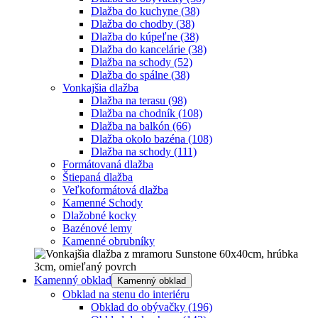
Dlažba do kuchyne
(38)
Dlažba do chodby
(38)
Dlažba do kúpeľne
(38)
Dlažba do kancelárie
(38)
Dlažba na schody
(52)
Dlažba do spálne
(38)
Vonkajšia dlažba
Dlažba na terasu
(98)
Dlažba na chodník
(108)
Dlažba na balkón
(66)
Dlažba okolo bazéna
(108)
Dlažba na schody
(111)
Formátovaná dlažba
Štiepaná dlažba
Veľkoformátová dlažba
Kamenné Schody
Dlažobné kocky
Bazénové lemy
Kamenné obrubníky
Kamenný obklad
Kamenný obklad
Obklad na stenu do interiéru
Obklad do obývačky
(196)