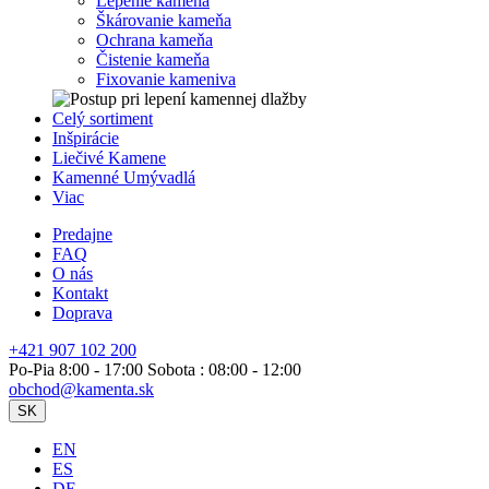
Lepenie kameňa
Škárovanie kameňa
Ochrana kameňa
Čistenie kameňa
Fixovanie kameniva
Celý sortiment
Inšpirácie
Liečivé Kamene
Kamenné Umývadlá
Viac
Predajne
FAQ
O nás
Kontakt
Doprava
+421 907 102 200
Po-Pia 8:00 - 17:00 Sobota : 08:00 - 12:00
obchod@kamenta.sk
SK
EN
ES
DE