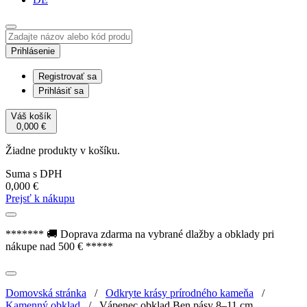
Prihlásenie
Registrovať sa
Prihlásiť sa
Váš košík
0,000
€
Žiadne produkty v košíku.
Suma s DPH
0,000
€
Prejsť k nákupu
******* 🚚 Doprava zdarma na vybrané dlažby a obklady pri
nákupe nad 500 € *****
Domovská stránka
/
Odkryte krásy prírodného kameňa
/
Kamenný obklad
/
Vápenec obklad Ben pásy 8–11 cm