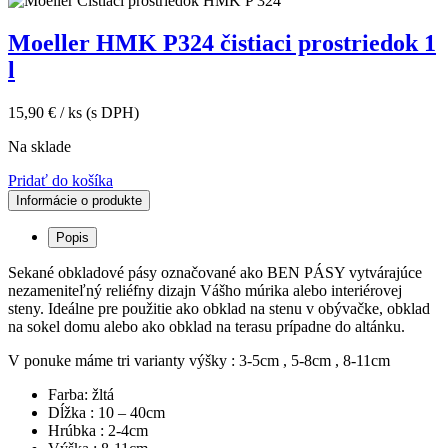
Moeller HMK P324 čistiaci prostriedok 1
l
15,90
€
/ ks
(s DPH)
Na sklade
Pridať do košíka
Informácie o produkte
Popis
Sekané obkladové pásy označované ako BEN PÁSY vytvárajúce
nezameniteľný reliéfny dizajn Vášho múrika alebo interiérovej
steny. Ideálne pre použitie ako obklad na stenu v obývačke, obklad
na sokel domu alebo ako obklad na terasu prípadne do altánku.
V ponuke máme tri varianty výšky : 3-5cm , 5-8cm , 8-11cm
Farba: žltá
Dĺžka : 10 – 40cm
Hrúbka : 2-4cm