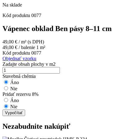
Na sklade
Kód produktu
0077
Vápenec obklad Ben pásy 8–11 cm
49,00
€
/ m²
(s DPH)
49,00
€
/ balenie 1 m²
Kód produktu
0077
Objednať vzorku
Zadajte obsah plochy v m2
Stavebná chémia
Áno
Nie
Pridať rezervu 8%
Áno
Nie
Vypočítať
Nezabudnite nakúpiť