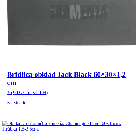
Bridlica obklad Jack Black 60×30×1,2
cm
36,90
€
/ m²
(s DPH)
Na sklade