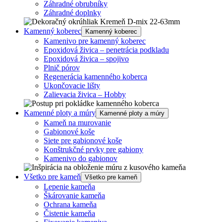
Záhradné obrubníky
Záhradné doplnky
Kamenný koberec
Kamenný koberec
Kamenivo pre kamenný koberec
Epoxidová živica – penetrácia podkladu
Epoxidová živica – spojivo
Plnič pórov
Regenerácia kamenného koberca
Ukončovacie lišty
Zalievacia živica – Hobby
Kamenné ploty a múry
Kamenné ploty a múry
Kameň na murovanie
Gabionové koše
Siete pre gabionové koše
Konštrukčné prvky pre gabiony
Kamenivo do gabionov
Všetko pre kameň
Všetko pre kameň
Lepenie kameňa
Škárovanie kameňa
Ochrana kameňa
Čistenie kameňa