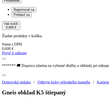
Prihlásenie
Registrovať sa
Prihlásiť sa
Váš košík
0,000
€
Žiadne produkty v košíku.
Suma s DPH
0,000
€
Prejsť k nákupu
******* 🚚 Doprava zdarma na vybrané dlažby a obklady pri nákup
Domovská stránka
/
Odkryte krásy prírodného kameňa
/
Kamenn
Gneis obklad K5 štiepaný