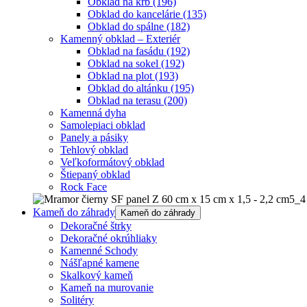
Obklad na krb
(196)
Obklad do kancelárie
(135)
Obklad do spálne
(182)
Kamenný obklad – Exteriér
Obklad na fasádu
(192)
Obklad na sokel
(192)
Obklad na plot
(193)
Obklad do altánku
(195)
Obklad na terasu
(200)
Kamenná dyha
Samolepiaci obklad
Panely a pásiky
Tehlový obklad
Veľkoformátový obklad
Štiepaný obklad
Rock Face
Kameň do záhrady
Kameň do záhrady
Dekoračné štrky
Dekoračné okrúhliaky
Kamenné Schody
Nášľapné kamene
Skalkový kameň
Kameň na murovanie
Solitéry