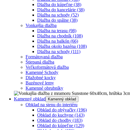
Dlažba do kúpeľne
(38)
Dlažba do kancelárie
(38)
Dlažba na schody
(52)
Dlažba do spálne
(38)
Vonkajšia dlažba
Dlažba na terasu
(98)
Dlažba na chodník
(108)
Dlažba na balkón
(66)
Dlažba okolo bazéna
(108)
Dlažba na schody
(111)
Formátovaná dlažba
Štiepaná dlažba
Veľkoformátová dlažba
Kamenné Schody
Dlažobné kocky
Bazénové lemy
Kamenné obrubníky
Kamenný obklad
Kamenný obklad
Obklad na stenu do interiéru
Obklad do obývačky
(196)
Obklad do kuchyne
(143)
Obklad do chodby
(183)
Obklad do kúpeľne
(129)