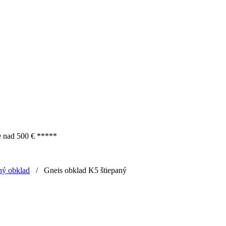
e nad 500 € *****
ý obklad
/
Gneis obklad K5 štiepaný