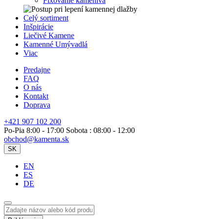
Fixovanie kameniva
Celý sortiment
Inšpirácie
Liečivé Kamene
Kamenné Umývadlá
Viac
Predajne
FAQ
O nás
Kontakt
Doprava
+421 907 102 200
Po-Pia 8:00 - 17:00 Sobota : 08:00 - 12:00
obchod@kamenta.sk
SK
EN
ES
DE