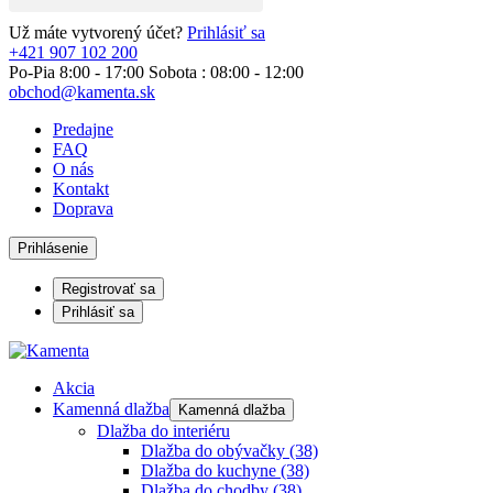
Už máte vytvorený účet?
Prihlásiť sa
+421 907 102 200
Po-Pia 8:00 - 17:00 Sobota : 08:00 - 12:00
obchod@kamenta.sk
Predajne
FAQ
O nás
Kontakt
Doprava
Prihlásenie
Registrovať sa
Prihlásiť sa
Akcia
Kamenná dlažba
Kamenná dlažba
Dlažba do interiéru
Dlažba do obývačky
(38)
Dlažba do kuchyne
(38)
Dlažba do chodby
(38)