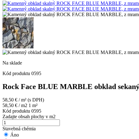
Na sklade
Kód produktu
0595
Rock Face BLUE MARBLE obklad sekan
58,50
€
/ m²
(s DPH)
58,50
€
/ m2 1 m²
Kód produktu
0595
Zadajte obsah plochy v m2
Stavebná chémia
Áno