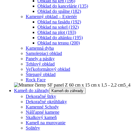
Obklad na krb
(196)
Obklad do kancelárie
(135)
Obklad do spálne
(182)
Kamenný obklad – Exteriér
Obklad na fasádu
(192)
Obklad na sokel
(192)
Obklad na plot
(193)
Obklad do altánku
(195)
Obklad na terasu
(200)
Kamenná dyha
Samolepiaci obklad
Panely a pásiky
Tehlový obklad
Veľkoformátový obklad
Štiepaný obklad
Rock Face
Kameň do záhrady
Kameň do záhrady
Dekoračné štrky
Dekoračné okrúhliaky
Kamenné Schody
Nášľapné kamene
Skalkový kameň
Kameň na murovanie
Solitéry