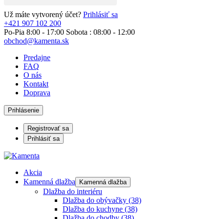
Už máte vytvorený účet?
Prihlásiť sa
+421 907 102 200
Po-Pia 8:00 - 17:00 Sobota : 08:00 - 12:00
obchod@kamenta.sk
Predajne
FAQ
O nás
Kontakt
Doprava
Prihlásenie
Registrovať sa
Prihlásiť sa
Akcia
Kamenná dlažba
Kamenná dlažba
Dlažba do interiéru
Dlažba do obývačky
(38)
Dlažba do kuchyne
(38)
Dlažba do chodby
(38)