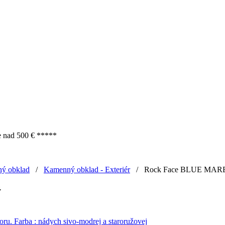
e nad 500 € *****
ý obklad
/
Kamenný obklad - Exteriér
/
Rock Face BLUE MARB
ý