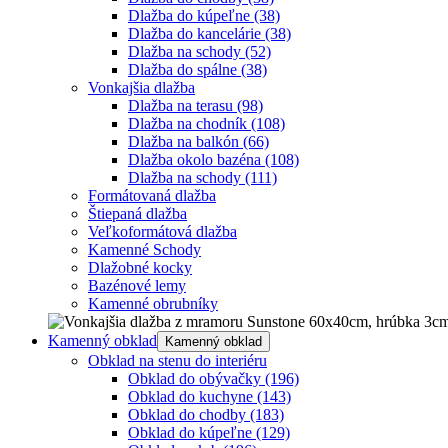
Dlažba do kúpeľne
(38)
Dlažba do kancelárie
(38)
Dlažba na schody
(52)
Dlažba do spálne
(38)
Vonkajšia dlažba
Dlažba na terasu
(98)
Dlažba na chodník
(108)
Dlažba na balkón
(66)
Dlažba okolo bazéna
(108)
Dlažba na schody
(111)
Formátovaná dlažba
Štiepaná dlažba
Veľkoformátová dlažba
Kamenné Schody
Dlažobné kocky
Bazénové lemy
Kamenné obrubníky
Kamenný obklad
Kamenný obklad
Obklad na stenu do interiéru
Obklad do obývačky
(196)
Obklad do kuchyne
(143)
Obklad do chodby
(183)
Obklad do kúpeľne
(129)