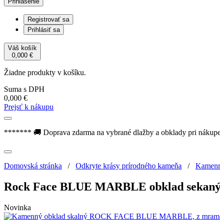
Prihlásenie
Registrovať sa
Prihlásiť sa
Váš košík
0,000
€
Žiadne produkty v košíku.
Suma s DPH
0,000
€
Prejsť k nákupu
******* 🚚 Doprava zdarma na vybrané dlažby a obklady pri nákup
Domovská stránka
/
Odkryte krásy prírodného kameňa
/
Kamenn
Rock Face BLUE MARBLE obklad sekan
Novinka