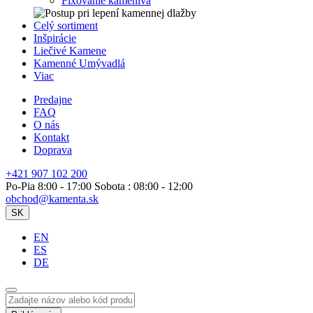
Fixovanie kameniva
Celý sortiment
Inšpirácie
Liečivé Kamene
Kamenné Umývadlá
Viac
Predajne
FAQ
O nás
Kontakt
Doprava
+421 907 102 200
Po-Pia 8:00 - 17:00 Sobota : 08:00 - 12:00
obchod@kamenta.sk
SK
EN
ES
DE