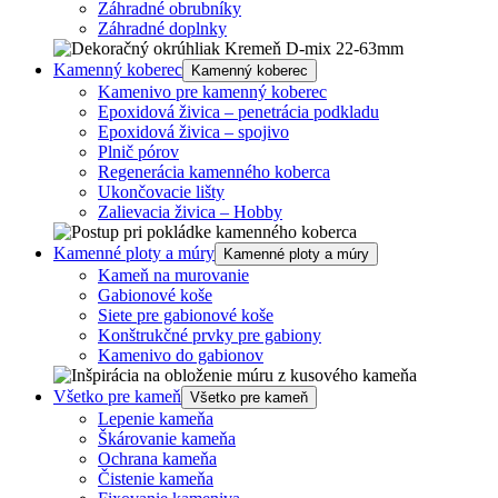
Záhradné obrubníky
Záhradné doplnky
Kamenný koberec
Kamenný koberec
Kamenivo pre kamenný koberec
Epoxidová živica – penetrácia podkladu
Epoxidová živica – spojivo
Plnič pórov
Regenerácia kamenného koberca
Ukončovacie lišty
Zalievacia živica – Hobby
Kamenné ploty a múry
Kamenné ploty a múry
Kameň na murovanie
Gabionové koše
Siete pre gabionové koše
Konštrukčné prvky pre gabiony
Kamenivo do gabionov
Všetko pre kameň
Všetko pre kameň
Lepenie kameňa
Škárovanie kameňa
Ochrana kameňa
Čistenie kameňa