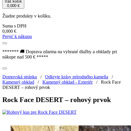
Váš košík
0,000
€
Žiadne produkty v košíku.
Suma s DPH
0,000
€
Prejsť k nákupu
******* 🚚 Doprava zdarma na vybrané dlažby a obklady pri
nákupe nad 500 € *****
Domovská stránka
/
Odkryte krásy prírodného kameňa
/
Kamenný obklad
/
Kamenný obklad - Exteriér
/
Rock Face
DESERT – rohový prvok
Rock Face DESERT – rohový prvok