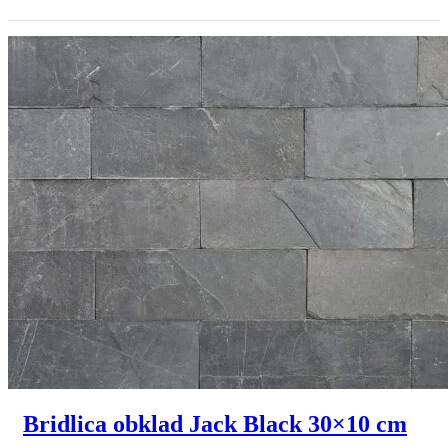
/
/
m²
m²
(s
(s
DPH).
DPH).
Bridlica obklad Jack Black 30×10 cm