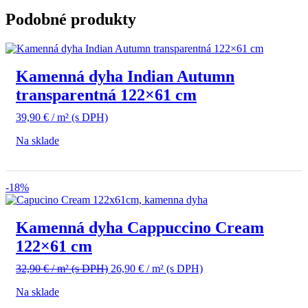
Podobné produkty
Kamenná dyha Indian Autumn
transparentná 122×61 cm
39,90
€
/ m²
(s DPH)
Na sklade
-18%
Kamenná dyha Cappuccino Cream
122×61 cm
Pôvodná
Aktuálna
32,90
€
/ m²
(s DPH)
26,90
€
/ m²
(s DPH)
cena
cena
Na sklade
bola:
je:
32,90 €
26,90 €