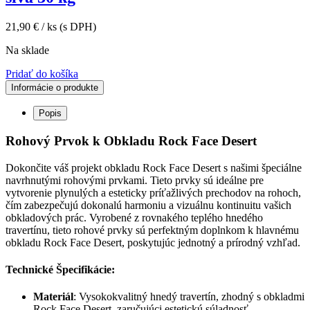
21,90
€
/ ks
(s DPH)
Na sklade
Pridať do košíka
Informácie o produkte
Popis
Rohový Prvok k Obkladu Rock Face Desert
Dokončite váš projekt obkladu Rock Face Desert s našimi špeciálne
navrhnutými rohovými prvkami. Tieto prvky sú ideálne pre
vytvorenie plynulých a esteticky príťažlivých prechodov na rohoch,
čím zabezpečujú dokonalú harmoniu a vizuálnu kontinuitu vašich
obkladových prác. Vyrobené z rovnakého teplého hnedého
travertínu, tieto rohové prvky sú perfektným doplnkom k hlavnému
obkladu Rock Face Desert, poskytujúc jednotný a prírodný vzhľad.
Technické Špecifikácie:
Materiál
: Vysokokvalitný hnedý travertín, zhodný s obkladmi
Rock Face Desert, zaručujúci estetickú súladnosť.