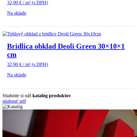
32,90
€
/ m²
(s DPH)
Na sklade
Bridlica obklad Deoli Green 30×10×1
cm
32,90
€
/ m²
(s DPH)
Na sklade
Stiahnite si náš
katalóg produktov
stiahnuť pdf