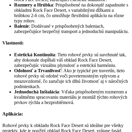
Rozmery a Hrúbka
: Prispôsobené na dokonalé zapadnutie s
obkladmi Rock Face Desert, s variabilnými dĺžkami a
hrúbkou 2-6 cm, čo umožňuje flexibilnú aplikáciu na rôzne
typy rohov.
Balenie
: Dodávané v prispôsobených baleniach,
zabezpečujúce bezpečný transport a jednoduchú manipuláciu.
Vlastnosti:
Estetická Kontinuita
: Tieto rohové prvky sú navrhnuté tak,
aby dokonale dopĺňali váš obklad Rock Face Desert,
zabezpečujúc vizuálnu plynulosť a estetickú harmóniu.
Odolnosť a Trvanlivosť
: Ako je typické pre travertín, tieto
rohové prvky sú odolné voči poveternostným vplyvom a
mrazuvzdorné, čo zaručuje ich dlhú životnosť aj v náročných
podmienkach.
Jednoduchá Inštalácia
: Vďaka prispôsobeným rozmerom a
kvalitnému spracovaniu materiálu je montáž týchto rohových
prvkov rýchla a bezproblémová.
Aplikácia:
Rohové prvky k obkladu Rock Face Desert sú ideálne pre všetky
projekty, kde je použitý obklad Rock Face Desert, vrátane fasád,