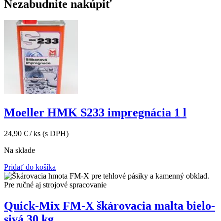
Nezabudnite nakúpiť
prvok
Moeller HMK S233 impregnácia 1 l
24,90
€
/ ks
(s DPH)
Na sklade
Pridať do košíka
Quick-Mix FM-X škárovacia malta bielo-
sivá 30 kg