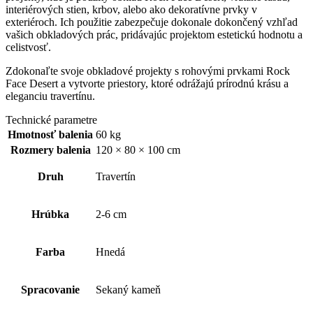
interiérových stien, krbov, alebo ako dekoratívne prvky v
exteriéroch. Ich použitie zabezpečuje dokonale dokončený vzhľad
vašich obkladových prác, pridávajúc projektom estetickú hodnotu a
celistvosť.
Zdokonaľte svoje obkladové projekty s rohovými prvkami Rock
Face Desert a vytvorte priestory, ktoré odrážajú prírodnú krásu a
eleganciu travertínu.
Technické parametre
Hmotnosť balenia
60 kg
Rozmery balenia
120 × 80 × 100 cm
Druh
Travertín
Hrúbka
2-6 cm
Farba
Hnedá
Spracovanie
Sekaný kameň