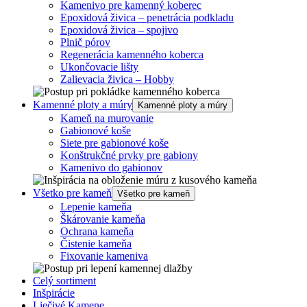
Kamenivo pre kamenný koberec
Epoxidová živica – penetrácia podkladu
Epoxidová živica – spojivo
Plnič pórov
Regenerácia kamenného koberca
Ukončovacie lišty
Zalievacia živica – Hobby
Kamenné ploty a múry
Kamenné ploty a múry
Kameň na murovanie
Gabionové koše
Siete pre gabionové koše
Konštrukčné prvky pre gabiony
Kamenivo do gabionov
Všetko pre kameň
Všetko pre kameň
Lepenie kameňa
Škárovanie kameňa
Ochrana kameňa
Čistenie kameňa
Fixovanie kameniva
Celý sortiment
Inšpirácie
Liečivé Kamene