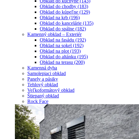
Obklad do kuchyne
(143)
Obklad do chodby
(183)
Obklad do kúpeľne
(129)
Obklad na krb
(196)
Obklad do kancelárie
(135)
Obklad do spálne
(182)
Kamenný obklad – Exteriér
Obklad na fasádu
(192)
Obklad na sokel
(192)
Obklad na plot
(193)
Obklad do altánku
(195)
Obklad na terasu
(200)
Kamenná dyha
Samolepiaci obklad
Panely a pásiky
Tehlový obklad
Veľkoformátový obklad
Štiepaný obklad
Rock Face