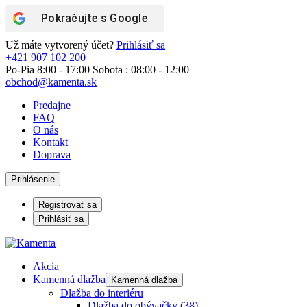
Pokračujte s
Google
Už máte vytvorený účet?
Prihlásiť sa
+421 907 102 200
Po-Pia 8:00 - 17:00 Sobota : 08:00 - 12:00
obchod@kamenta.sk
Predajne
FAQ
O nás
Kontakt
Doprava
Prihlásenie
Registrovať sa
Prihlásiť sa
Akcia
Kamenná dlažba
Kamenná dlažba
Dlažba do interiéru
Dlažba do obývačky
(38)