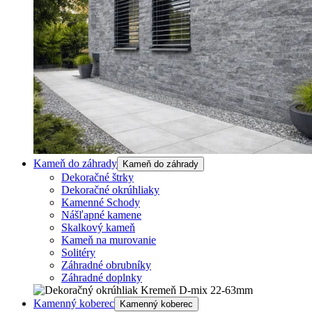
Kameň do záhrady
Kameň do záhrady
Dekoračné štrky
Dekoračné okrúhliaky
Kamenné Schody
Nášľapné kamene
Skalkový kameň
Kameň na murovanie
Solitéry
Záhradné obrubníky
Záhradné doplnky
Kamenný koberec
Kamenný koberec