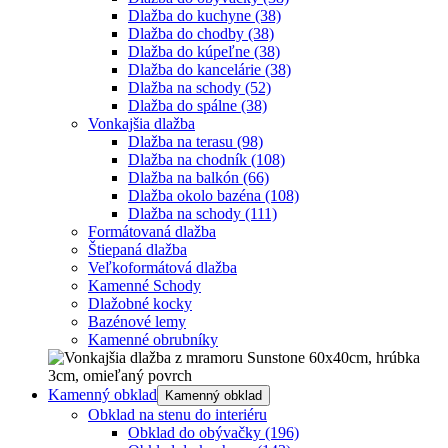
Dlažba do kuchyne
(38)
Dlažba do chodby
(38)
Dlažba do kúpeľne
(38)
Dlažba do kancelárie
(38)
Dlažba na schody
(52)
Dlažba do spálne
(38)
Vonkajšia dlažba
Dlažba na terasu
(98)
Dlažba na chodník
(108)
Dlažba na balkón
(66)
Dlažba okolo bazéna
(108)
Dlažba na schody
(111)
Formátovaná dlažba
Štiepaná dlažba
Veľkoformátová dlažba
Kamenné Schody
Dlažobné kocky
Bazénové lemy
Kamenné obrubníky
Kamenný obklad
Kamenný obklad
Obklad na stenu do interiéru
Obklad do obývačky
(196)