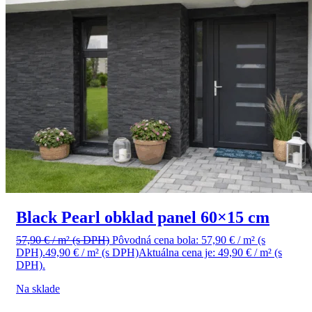
Black Pearl obklad panel 60×15 cm
57,90
€
/ m²
(s DPH)
Pôvodná cena bola: 57,90 € / m² (s
DPH).
49,90
€
/ m²
(s DPH)
Aktuálna cena je: 49,90 € / m² (s
DPH).
Na sklade