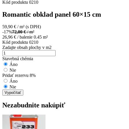
Kód produktu
0210
Romantic obklad panel 60×15 cm
59,90
€
/ m²
(s DPH)
-17%
72,00
€
/ m²
26,96
€
/ balenie 0.45 m²
Kód produktu
0210
Zadajte obsah plochy v m2
Stavebná chémia
Áno
Nie
Pridať rezervu 8%
Áno
Nie
Vypočítať
Nezabudnite nakúpiť