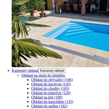
Kamenný obklad
Kamenný obklad
Obklad na stenu do interiéru
Obklad do obývačky
(196)
Obklad do kuchyne
(143)
Obklad do chodby
(183)
Obklad do kúpeľne
(129)
Obklad na krb
(196)
Obklad do kancelárie
(135)
Obklad do spálne
(182)