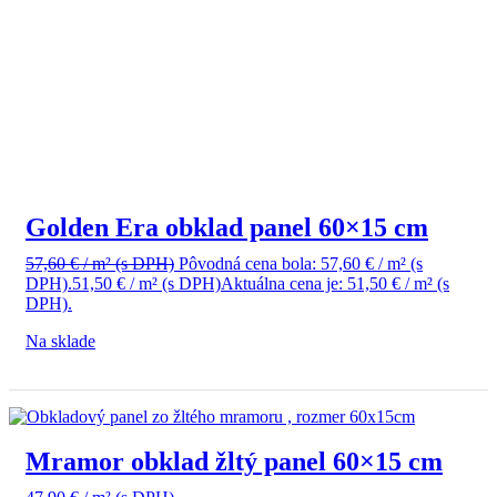
Golden Era obklad panel 60×15 cm
57,60
€
/ m²
(s DPH)
Pôvodná cena bola: 57,60 € / m² (s
DPH).
51,50
€
/ m²
(s DPH)
Aktuálna cena je: 51,50 € / m² (s
DPH).
Na sklade
Mramor obklad žltý panel 60×15 cm