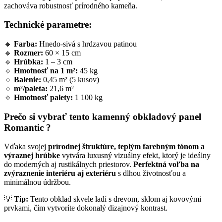
zachováva robustnosť prírodného kameňa.
Technické parametre:
🔹
Farba:
Hnedo-sivá s hrdzavou patinou
🔹
Rozmer:
60 × 15 cm
🔹
Hrúbka:
1 – 3 cm
🔹
Hmotnosť na 1 m²:
45 kg
🔹
Balenie:
0,45 m² (5 kusov)
🔹
m²/paleta:
21,6 m²
🔹
Hmotnosť palety:
1 100 kg
Prečo si vybrať tento kamenný obkladový panel
Romantic ?
Vďaka svojej
prírodnej štruktúre, teplým farebným tónom a
výraznej hrúbke
vytvára luxusný vizuálny efekt, ktorý je ideálny
do moderných aj rustikálnych priestorov.
Perfektná voľba na
zvýraznenie interiéru aj exteriéru
s dlhou životnosťou a
minimálnou údržbou.
💡
Tip:
Tento obklad skvele ladí s drevom, sklom aj kovovými
prvkami, čím vytvoríte dokonalý dizajnový kontrast.