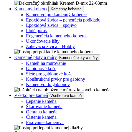
Kamenný koberec
Kamenný koberec
Kamenivo pre kamenný koberec
Epoxidová živica – penetrácia podkladu
Epoxidová živica – spojivo
Plnič pórov
Regenerácia kamenného koberca
Ukončovacie lišty
Zalievacia živica – Hobby
Kamenné ploty a múry
Kamenné ploty a múry
Kameň na murovanie
Gabionové koše
Siete pre gabionové koše
Konštrukčné prvky pre gabiony
Kamenivo do gabionov
Všetko pre kameň
Všetko pre kameň
Lepenie kameňa
Škárovanie kameňa
Ochrana kameňa
Čistenie kameňa
Fixovanie kameniva