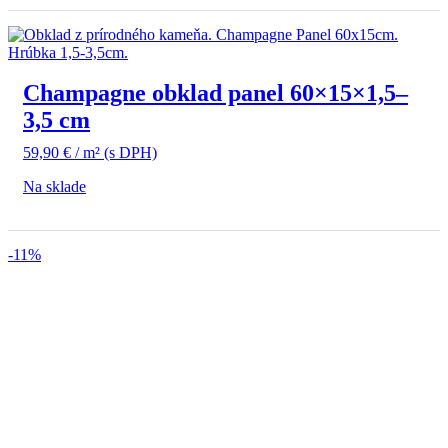
Champagne obklad panel 60×15×1,5–
3,5 cm
59,90
€
/ m²
(s DPH)
Na sklade
-11%