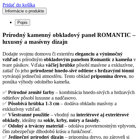
Pridať do košíka
Informácie o produkte
Popis
Prírodný kamenný obkladový panel ROMANTIC –
luxusný a masívny dizajn
Dodajte svojmu domovu či exteriéru
eleganciu a výnimočný
vzhľad
s prírodným
obkladovým panelom Romantic z kameňa
v
tvare pásikov. Vďaka
väčšej hrúbke
pôsobí masívne a exkluzívne,
zatiaľ čo jeho
prirodzené hnedo-sivé odtiene s hrdzavými tónmi
vytvárajú jedinečnú atmosféru. Tento obklad
pripomína drevo
, no
ponúka výhody odolného kameňa.
✅
Prírodné zemité farby
– kombinácia hnedo-sivých a hrdzavých
odtieňov pôsobí luxusne a nadčasovo.
✅
Pôsobivá hrúbka 1-3 cm
– dodáva obkladu masívny a
exkluzívny vzhľad.
✅
Všestranné použitie
– vhodný na
interiérové aj exteriérové
obklady
, ideálny na
sokle, krby, múry a fasády
.
✅
Odolný a trvácny materiál
– odoláva poveternostným vplyvom,
čím zabezpečuje dlhodobú krásu a funkčnosť.
✅
Jedinečný prírodný dizajn
– pripomína drevo, no zároveň si