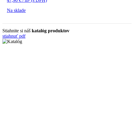
47,90
€
/ m²
(s DPH)
Na sklade
Stiahnite si náš
katalóg produktov
stiahnuť pdf