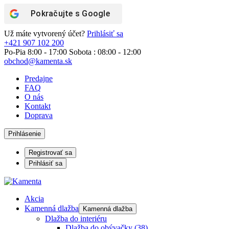
Pokračujte s
Google
Už máte vytvorený účet?
Prihlásiť sa
+421 907 102 200
Po-Pia 8:00 - 17:00 Sobota : 08:00 - 12:00
obchod@kamenta.sk
Predajne
FAQ
O nás
Kontakt
Doprava
Prihlásenie
Registrovať sa
Prihlásiť sa
Akcia
Kamenná dlažba
Kamenná dlažba
Dlažba do interiéru
Dlažba do obývačky
(38)