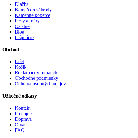
Dlažba
Kameň do záhrady
Kamenné koberce
Ploty a múry
Ostatné
Blog
Inšpirácie
Obchod
Účet
Košík
Reklamačný poriadok
Obchodné podmienky
Ochrana osobných údajov
Užitočné odkazy
Kontakt
Predajne
Doprava
O nás
FAQ