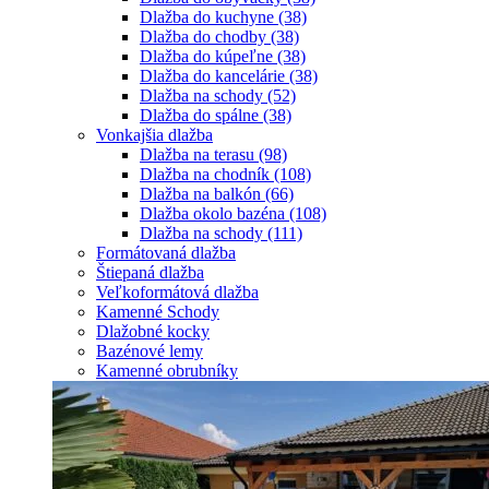
Dlažba do kuchyne
(38)
Dlažba do chodby
(38)
Dlažba do kúpeľne
(38)
Dlažba do kancelárie
(38)
Dlažba na schody
(52)
Dlažba do spálne
(38)
Vonkajšia dlažba
Dlažba na terasu
(98)
Dlažba na chodník
(108)
Dlažba na balkón
(66)
Dlažba okolo bazéna
(108)
Dlažba na schody
(111)
Formátovaná dlažba
Štiepaná dlažba
Veľkoformátová dlažba
Kamenné Schody
Dlažobné kocky
Bazénové lemy
Kamenné obrubníky