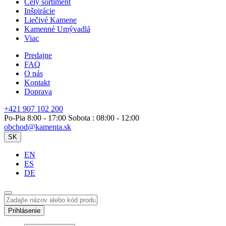
Celý sortiment
Inšpirácie
Liečivé Kamene
Kamenné Umývadlá
Viac
Predajne
FAQ
O nás
Kontakt
Doprava
+421 907 102 200
Po-Pia 8:00 - 17:00 Sobota : 08:00 - 12:00
obchod@kamenta.sk
SK
EN
ES
DE
Prihlásenie