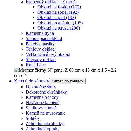
Kamenný obklad – Exteriér
Obklad na fasádu
(192)
Obklad na sokel
(192)
Obklad na plot
(193)
Obklad do altánku
(195)
Obklad na terasu
(200)
Kamenná dyha
Samolepiaci obklad
Panely a pásiky
Tehlový obklad
Veľkoformátový obklad
Štiepaný obklad
Rock Face
Kameň do záhrady
Kameň do záhrady
Dekoračné štrky
Dekoračné okrúhliaky
Kamenné Schody
Nášľapné kamene
Skalkový kameň
Kameň na murovanie
Solitéry
Záhradné obrubníky
Záhradné doplnky