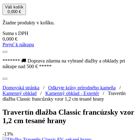
Váš košík
0,000
€
Žiadne produkty v košíku.
Suma s DPH
0,000
€
Prejsť k nákupu
******* 🚚 Doprava zdarma na vybrané dlažby a obklady pri
nákupe nad 500 € *****
Domovská stránka
/
Odkryte krásy prírodného kameňa
/
Kamenný obklad
/
Kamenný obklad - Exteriér
/
Travertín
dlažba Classic francúzsky vzor 1,2 cm tesané hrany
Travertín dlažba Classic francúzsky vzor
1,2 cm tesané hrany
-13%