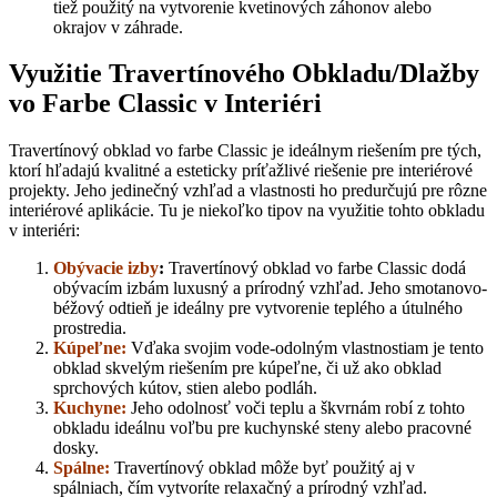
tiež použitý na vytvorenie kvetinových záhonov alebo
okrajov v záhrade.
Využitie Travertínového Obkladu/Dlažby
vo Farbe Classic v Interiéri
Travertínový obklad vo farbe Classic je ideálnym riešením pre tých,
ktorí hľadajú kvalitné a esteticky príťažlivé riešenie pre interiérové
projekty. Jeho jedinečný vzhľad a vlastnosti ho predurčujú pre rôzne
interiérové aplikácie. Tu je niekoľko tipov na využitie tohto obkladu
v interiéri:
Obývacie izby
:
Travertínový obklad vo farbe Classic dodá
obývacím izbám luxusný a prírodný vzhľad. Jeho smotanovo-
béžový odtieň je ideálny pre vytvorenie teplého a útulného
prostredia.
Kúpeľne:
Vďaka svojim vode-odolným vlastnostiam je tento
obklad skvelým riešením pre kúpeľne, či už ako obklad
sprchových kútov, stien alebo podláh.
Kuchyne:
Jeho odolnosť voči teplu a škvrnám robí z tohto
obkladu ideálnu voľbu pre kuchynské steny alebo pracovné
dosky.
Spálne:
Travertínový obklad môže byť použitý aj v
spálniach, čím vytvoríte relaxačný a prírodný vzhľad.