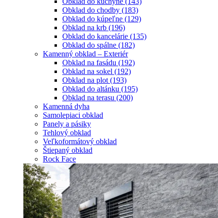
Obklad do kuchyne
(143)
Obklad do chodby
(183)
Obklad do kúpeľne
(129)
Obklad na krb
(196)
Obklad do kancelárie
(135)
Obklad do spálne
(182)
Kamenný obklad – Exteriér
Obklad na fasádu
(192)
Obklad na sokel
(192)
Obklad na plot
(193)
Obklad do altánku
(195)
Obklad na terasu
(200)
Kamenná dyha
Samolepiaci obklad
Panely a pásiky
Tehlový obklad
Veľkoformátový obklad
Štiepaný obklad
Rock Face