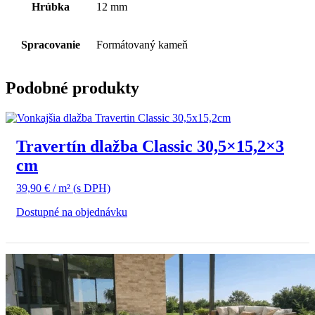
Hrúbka
12 mm
Spracovanie
Formátovaný kameň
Podobné produkty
Travertín dlažba Classic 30,5×15,2×3
cm
39,90
€
/ m²
(s DPH)
Dostupné na objednávku