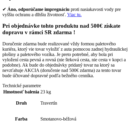
✔
Áno, odporúčame impregnáciu
proti nasiakavosti vody pre
vyššiu ochranu a dlhšiu životnosť.
Viac tu.
Pri objednávke tohto produktu nad 500€ získate
dopravu v rámci SR zdarma !
Doručenie zdarma bude realizované vždy formou paletového
kuriéra, ktorý vie tovar vyložiť z auta pomocou zadnej hydraulickej
plošiny a paletového vozíka. Je preto potrebné, aby bola pri
vyložení cesta pevná a rovná (nie štrková cesta, nie cesta v kopci a
podobne). Ak bude do objednávky pridaný tovar na ktorý sa
nevzťahuje AKCIA (doručenie nad 500€ zdarma) za tento tovar
bude účtované dopravné podľa bežného cenníka.
Technické parametre
Hmotnosť balenia
23 kg
Druh
Travertín
Farba
Smotanovo-béžová