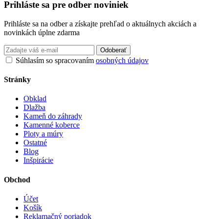
Prihláste sa pre odber noviniek
Prihláste sa na odber a získajte prehľad o aktuálnych akciách a
novinkách úplne zdarma
Odoberať
Súhlasím so spracovaním
osobných údajov
Stránky
Obklad
Dlažba
Kameň do záhrady
Kamenné koberce
Ploty a múry
Ostatné
Blog
Inšpirácie
Obchod
Účet
Košík
Reklamačný poriadok