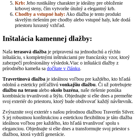
Krb:
Jeho rustikálny charakter je ideálny pre obloženie
krbovej steny, čím vytvoríte útulný a elegantný krb.
Chodby a vstupné haly:
Ako dlažba je tento produkt
skvelým riešením pre chodby alebo vstupné haly, kde dodá
priestoru luxusný vzhľad.
Inštalácia kamennej dlažby:
Naša
terasová dlažba
je pripravená na jednoduchú a rýchlu
inštaláciu, s kompletnými inštrukciami pre francúzsky vzor, ktorý
zabezpečí profesionálny výsledok.Viac o inštalácii dlažby z
prírodného kameňa sa
dočítate v článku
.
Travertínová dlažba
je ideálnou voľbou pre každého, kto hľadá
odolnú a esteticky príťažlivú
vonkajšiu dlažbu
. Či už potrebujete
dlažbu na terasu
alebo
okolo bazéna
, naše riešenie ponúka
kombináciu trvanlivosti a štýlu. Objednajte si ešte dnes a premeňte
svoj exteriér do priestoru, ktorý bude obdivovať každý návštevník.
Zvýraznite svoj exteriér s našou prírodnou dlažbou Travertín Silver.
S jej robustnou konštrukciou a estetickou flexibilitou je táto dlažba
ideálnou voľbou pre každého, kto hľadá trvanlivosť spolu s
eleganciou. Objednajte si ešte dnes a transformujte svoj priestor s
dlažbou, ktorá vydrží generácie.