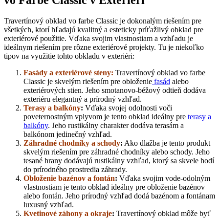
Travertínový obklad vo farbe Classic je dokonalým riešením pre
všetkých, ktorí hľadajú kvalitný a esteticky príťažlivý obklad pre
exteriérové použitie. Vďaka svojim vlastnostiam a vzhľadu je
ideálnym riešením pre rôzne exteriérové projekty. Tu je niekoľko
tipov na využitie tohto obkladu v exteriéri:
Fasády a exteriérové steny:
Travertínový obklad vo farbe
Classic je skvelým riešením pre obloženie
fasád
alebo
exteriérových stien. Jeho smotanovo-béžový odtieň dodáva
exteriéru elegantný a prírodný vzhľad.
Terasy a balkóny
:
Vďaka svojej odolnosti voči
poveternostným vplyvom je tento obklad ideálny pre
terasy a
balkóny
. Jeho rustikálny charakter dodáva terasám a
balkónom jedinečný vzhľad.
Záhradné chodníky a schody
:
Ako dlažba je tento produkt
skvelým riešením pre záhradné chodníky alebo schody. Jeho
tesané hrany dodávajú rustikálny vzhľad, ktorý sa skvele hodí
do prírodného prostredia záhrady.
Obloženie bazénov a fontán
:
Vďaka svojim vode-odolným
vlastnostiam je tento obklad ideálny pre obloženie bazénov
alebo fontán. Jeho prírodný vzhľad dodá bazénom a fontánam
luxusný vzhľad.
Kvetinové záhony a okraje
:
Travertínový obklad môže byť