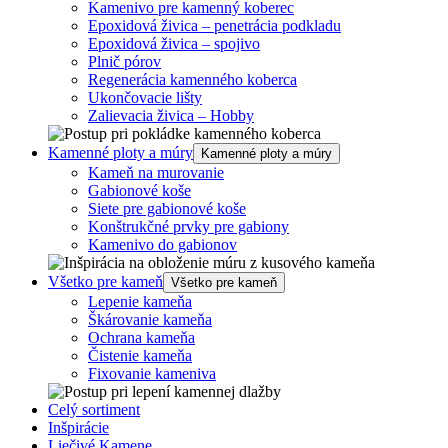
Kamenivo pre kamenný koberec
Epoxidová živica – penetrácia podkladu
Epoxidová živica – spojivo
Plnič pórov
Regenerácia kamenného koberca
Ukončovacie lišty
Zalievacia živica – Hobby
Kamenné ploty a múry
Kamenné ploty a múry
Kameň na murovanie
Gabionové koše
Siete pre gabionové koše
Konštrukčné prvky pre gabiony
Kamenivo do gabionov
Všetko pre kameň
Všetko pre kameň
Lepenie kameňa
Škárovanie kameňa
Ochrana kameňa
Čistenie kameňa
Fixovanie kameniva
Celý sortiment
Inšpirácie
Liečivé Kamene