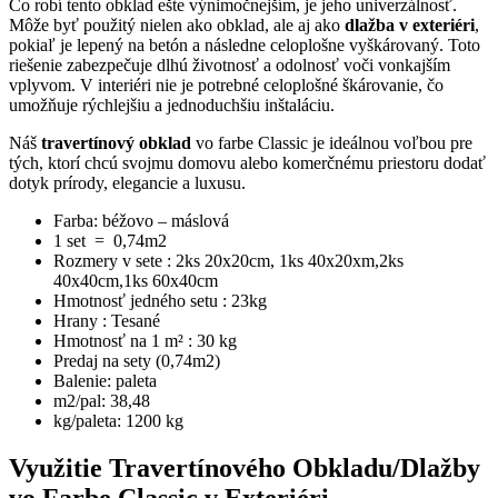
Čo robí tento obklad ešte výnimočnejším, je jeho univerzálnosť.
Môže byť použitý nielen ako obklad, ale aj ako
dlažba v exteriéri
,
pokiaľ je lepený na betón a následne celoplošne vyškárovaný. Toto
riešenie zabezpečuje dlhú životnosť a odolnosť voči vonkajším
vplyvom. V interiéri nie je potrebné celoplošné škárovanie, čo
umožňuje rýchlejšiu a jednoduchšiu inštaláciu.
Náš
travertínový obklad
vo farbe Classic je ideálnou voľbou pre
tých, ktorí chcú svojmu domovu alebo komerčnému priestoru dodať
dotyk prírody, elegancie a luxusu.
Farba: béžovo – máslová
1 set = 0,74m2
Rozmery v sete : 2ks 20x20cm, 1ks 40x20xm,2ks
40x40cm,1ks 60x40cm
Hmotnosť jedného setu : 23kg
Hrany : Tesané
Hmotnosť na 1 m² : 30 kg
Predaj na sety (0,74m2)
Balenie: paleta
m2/pal: 38,48
kg/paleta: 1200 kg
Využitie Travertínového Obkladu/Dlažby
vo Farbe Classic v Exteriéri