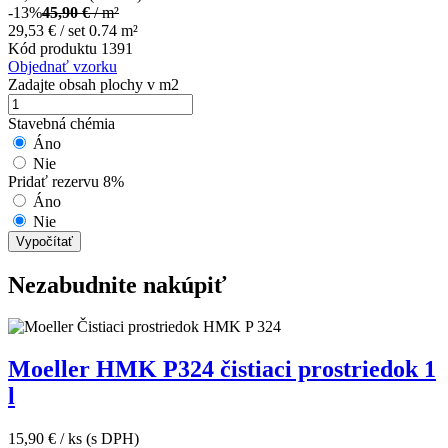
-13%
45,90
€
/ m²
29,53
€
/ set 0.74 m²
Kód produktu
1391
Objednať vzorku
Zadajte obsah plochy v m2
Stavebná chémia
Áno
Nie
Pridať rezervu 8%
Áno
Nie
Vypočítať
Nezabudnite nakúpiť
Moeller HMK P324 čistiaci prostriedok 1
l
15,90
€
/ ks
(s DPH)