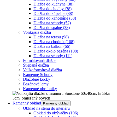
Dlažba do kuchyne
(38)
Dlažba do chodby
(38)
Dlažba do kúpeľne
(38)
Dlažba do kancelárie
(38)
Dlažba na schody
(52)
Dlažba do spálne
(38)
Vonkajšia dlažba
Dlažba na terasu
(98)
Dlažba na chodník
(108)
Dlažba na balkón
(66)
Dlažba okolo bazéna
(108)
Dlažba na schody
(111)
Formátovaná dlažba
Štiepaná dlažba
Veľkoformátová dlažba
Kamenné Schody
Dlažobné kocky
Bazénové lemy
Kamenné obrubníky
Kamenný obklad
Kamenný obklad
Obklad na stenu do interiéru
Obklad do obývačky
(196)