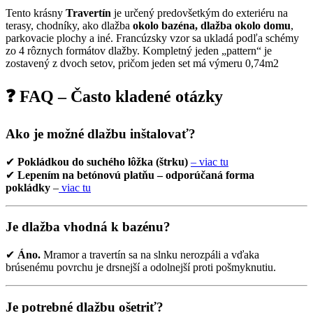
Tento krásny
Travertín
je určený predovšetkým do exteriéru na
terasy, chodníky, ako dlažba
okolo bazéna, dlažba okolo domu
,
parkovacie plochy a iné. Francúzsky vzor sa ukladá podľa schémy
zo 4 rôznych formátov dlažby. Kompletný jeden „pattern“ je
zostavený z dvoch setov, pričom jeden set má výmeru 0,74m2
❓ FAQ – Často kladené otázky
Ako je možné dlažbu inštalovať?
✔
Pokládkou do suchého lôžka (štrku)
– viac tu
✔
Lepením na betónovú platňu – odporúčaná forma
pokládky
–
viac tu
Je dlažba vhodná k bazénu?
✔
Áno.
Mramor a travertín sa na slnku nerozpáli a vďaka
brúsenému povrchu je drsnejší a odolnejší proti pošmyknutiu.
Je potrebné dlažbu ošetriť?