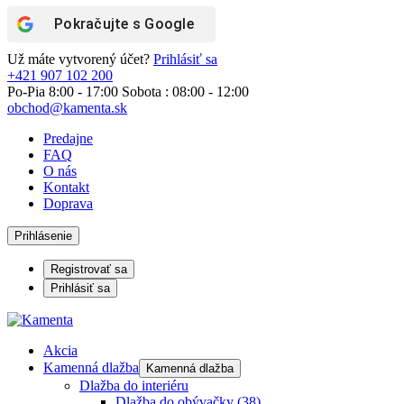
Pokračujte s
Google
Už máte vytvorený účet?
Prihlásiť sa
+421 907 102 200
Po-Pia 8:00 - 17:00 Sobota : 08:00 - 12:00
obchod@kamenta.sk
Predajne
FAQ
O nás
Kontakt
Doprava
Prihlásenie
Registrovať sa
Prihlásiť sa
Akcia
Kamenná dlažba
Kamenná dlažba
Dlažba do interiéru
Dlažba do obývačky
(38)