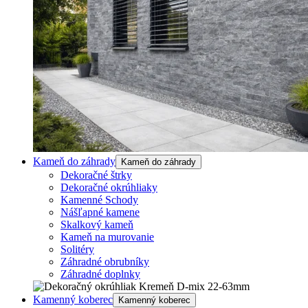
Kameň do záhrady
Kameň do záhrady
Dekoračné štrky
Dekoračné okrúhliaky
Kamenné Schody
Nášľapné kamene
Skalkový kameň
Kameň na murovanie
Solitéry
Záhradné obrubníky
Záhradné doplnky
Kamenný koberec
Kamenný koberec