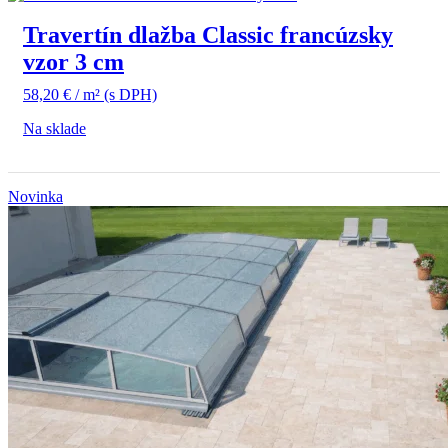
Travertín dlažba Classic francúzsky
vzor 3 cm
58,20
€
/ m²
(s DPH)
Na sklade
Novinka