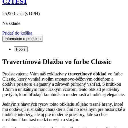
C2TES1
25,90
€
/ ks
(s DPH)
Na sklade
Pridať do košíka
Informácie o produkte
Popis
Travertínová Dlažba vo farbe Classic
Predstavujeme Vám náš exkluzívny
travertínový obklad
vo farbe
Classic, ktorý vyniká svojím smotanovo-béžovým odtieňom a
dodáva priestoru elegantný a zároveň prírodný vzhľad. S hrúbkou
12mm a unikátnym francúzskym vzorom, tento obklad je ideálny
pre tých, ktorí hľadajú kombináciu modernosti a tradičnej elegancie.
Jedným z hlavných rysov tohto obkladu sú jeho tesané hrany, ktoré
mu dodávajú rustikálny charakter a činí ho ideálnym pre historické a
tradičné interiéry, ale aj pre moderné priestory, kde sa chce
dosiahnuť kontrast medzi novým a starým.