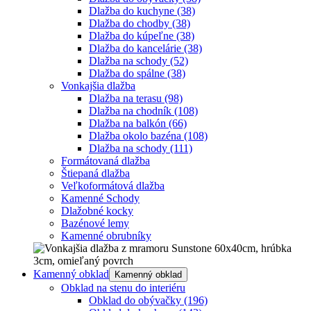
Dlažba do kuchyne
(38)
Dlažba do chodby
(38)
Dlažba do kúpeľne
(38)
Dlažba do kancelárie
(38)
Dlažba na schody
(52)
Dlažba do spálne
(38)
Vonkajšia dlažba
Dlažba na terasu
(98)
Dlažba na chodník
(108)
Dlažba na balkón
(66)
Dlažba okolo bazéna
(108)
Dlažba na schody
(111)
Formátovaná dlažba
Štiepaná dlažba
Veľkoformátová dlažba
Kamenné Schody
Dlažobné kocky
Bazénové lemy
Kamenné obrubníky
Kamenný obklad
Kamenný obklad
Obklad na stenu do interiéru
Obklad do obývačky
(196)