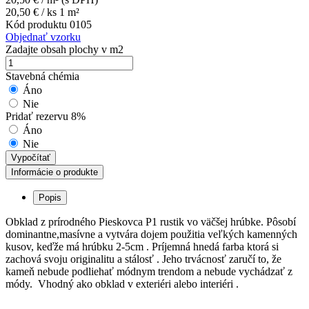
20,50
€
/ ks 1 m²
Kód produktu
0105
Objednať vzorku
Zadajte obsah plochy v m2
Stavebná chémia
Áno
Nie
Pridať rezervu 8%
Áno
Nie
Vypočítať
Informácie o produkte
Popis
Obklad z prírodného Pieskovca P1 rustik vo väčšej hrúbke. Pôsobí
dominantne,masívne a vytvára dojem použitia veľkých kamenných
kusov, keďže má hrúbku 2-5cm . Príjemná hnedá farba ktorá si
zachová svoju originalitu a stálosť . Jeho trvácnosť zaručí to, že
kameň nebude podliehať módnym trendom a nebude vychádzať z
módy. Vhodný ako obklad v exteriéri alebo interiéri .