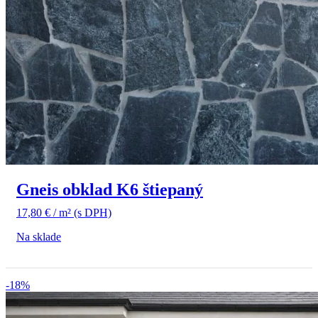
Gneis obklad K6 štiepaný
17,80
€
/ m²
(s DPH)
Na sklade
-18%