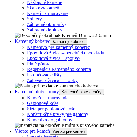
Nášľapné kamene
Skalkový kameň
Kameň na murovanie
Solitéry
Záhradné obrubníky
Záhradné doplnky
Kamenný koberec
Kamenný koberec
Kamenivo pre kamenný koberec
Epoxidová živica – penetrácia podkladu
Epoxidová živica – spojivo
Plnič pórov
Regenerácia kamenného koberca
Ukončovacie lišty
Zalievacia živica – Hobby
Kamenné ploty a múry
Kamenné ploty a múry
Kameň na murovanie
Gabionové koše
Siete pre gabionové koše
Konštrukčné prvky pre gabiony
Kamenivo do gabionov
Všetko pre kameň
Všetko pre kameň