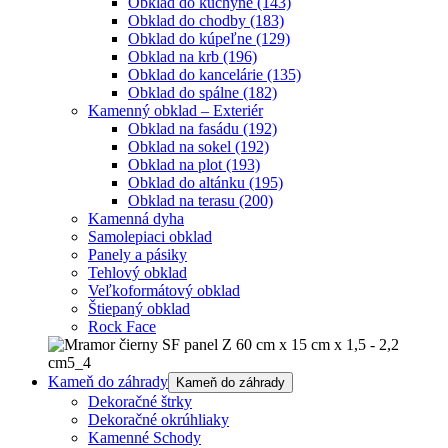
Obklad do kuchyne
(143)
Obklad do chodby
(183)
Obklad do kúpeľne
(129)
Obklad na krb
(196)
Obklad do kancelárie
(135)
Obklad do spálne
(182)
Kamenný obklad – Exteriér
Obklad na fasádu
(192)
Obklad na sokel
(192)
Obklad na plot
(193)
Obklad do altánku
(195)
Obklad na terasu
(200)
Kamenná dyha
Samolepiaci obklad
Panely a pásiky
Tehlový obklad
Veľkoformátový obklad
Štiepaný obklad
Rock Face
Kameň do záhrady
Kameň do záhrady
Dekoračné štrky
Dekoračné okrúhliaky
Kamenné Schody