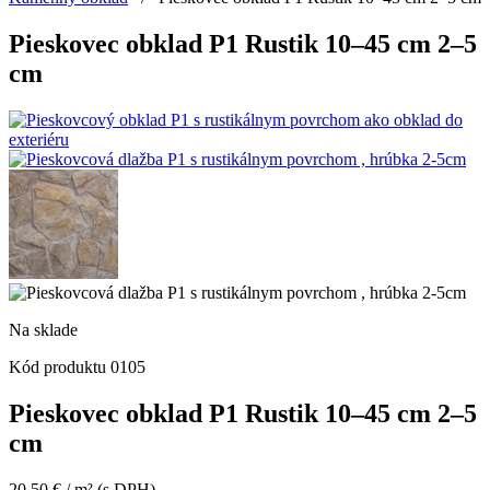
Pieskovec obklad P1 Rustik 10–45 cm 2–5
cm
Na sklade
Kód produktu
0105
Pieskovec obklad P1 Rustik 10–45 cm 2–5
cm
20,50
€
/ m²
(s DPH)