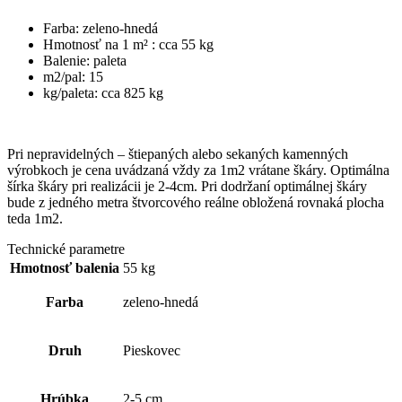
Farba: zeleno-hnedá
Hmotnosť na 1 m² : cca 55 kg
Balenie: paleta
m2/pal: 15
kg/paleta: cca 825 kg
Pri nepravidelných – štiepaných alebo sekaných kamenných
výrobkoch je cena uvádzaná vždy za 1m2 vrátane škáry. Optimálna
šírka škáry pri realizácii je 2-4cm. Pri dodržaní optimálnej škáry
bude z jedného metra štvorcového reálne obložená rovnaká plocha
teda 1m2.
Technické parametre
Hmotnosť balenia
55 kg
Farba
zeleno-hnedá
Druh
Pieskovec
Hrúbka
2-5 cm