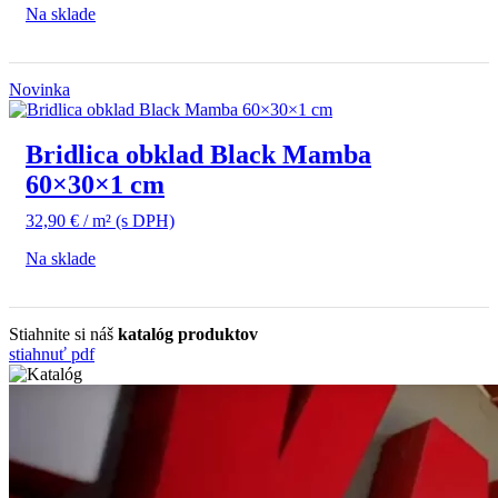
Na sklade
Novinka
Bridlica obklad Black Mamba
60×30×1 cm
32,90
€
/ m²
(s DPH)
Na sklade
Stiahnite si náš
katalóg produktov
stiahnuť pdf