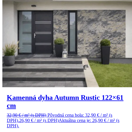
Kamenná dyha Autumn Rustic 122×61
cm
32,90
€
/ m²
(s DPH)
Pôvodná cena bola: 32,90 € / m² (s
DPH).
26,90
€
/ m²
(s DPH)
Aktuálna cena je: 26,90 € / m² (s
DPH).