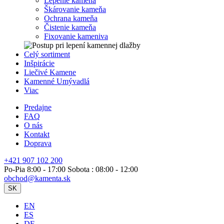
Lepenie kameňa
Škárovanie kameňa
Ochrana kameňa
Čistenie kameňa
Fixovanie kameniva
Celý sortiment
Inšpirácie
Liečivé Kamene
Kamenné Umývadlá
Viac
Predajne
FAQ
O nás
Kontakt
Doprava
+421 907 102 200
Po-Pia 8:00 - 17:00 Sobota : 08:00 - 12:00
obchod@kamenta.sk
SK
EN
ES
DE