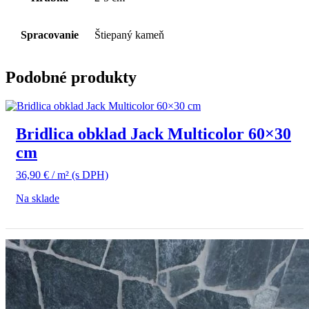
Spracovanie
Štiepaný kameň
Podobné produkty
Bridlica obklad Jack Multicolor 60×30
cm
36,90
€
/ m²
(s DPH)
Na sklade