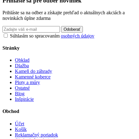
Prihláste sa pre odber noviniek
Prihláste sa na odber a získajte prehľad o aktuálnych akciách a
novinkách úplne zdarma
Odoberať
Súhlasím so spracovaním
osobných údajov
Stránky
Obklad
Dlažba
Kameň do záhrady
Kamenné koberce
Ploty a múry
Ostatné
Blog
Inšpirácie
Obchod
Účet
Košík
Reklamačný poriadok