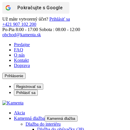
Pokračujte s
Google
Už máte vytvorený účet?
Prihlásiť sa
+421 907 102 200
Po-Pia 8:00 - 17:00 Sobota : 08:00 - 12:00
obchod@kamenta.sk
Predajne
FAQ
O nás
Kontakt
Doprava
Prihlásenie
Registrovať sa
Prihlásiť sa
Akcia
Kamenná dlažba
Kamenná dlažba
Dlažba do interiéru
Dlažba do obývačky
(38)