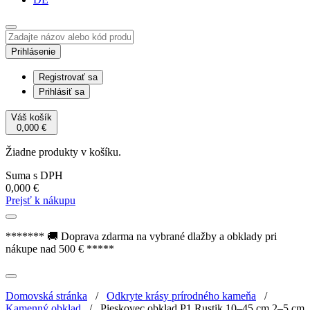
Prihlásenie
Registrovať sa
Prihlásiť sa
Váš košík
0,000
€
Žiadne produkty v košíku.
Suma s DPH
0,000
€
Prejsť k nákupu
******* 🚚 Doprava zdarma na vybrané dlažby a obklady pri
nákupe nad 500 € *****
Domovská stránka
/
Odkryte krásy prírodného kameňa
/
Kamenný obklad
/
Pieskovec obklad P1 Rustik 10–45 cm 2–5 cm