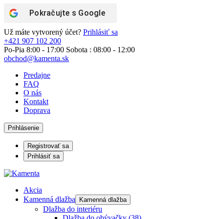
Pokračujte s
Google
Už máte vytvorený účet?
Prihlásiť sa
+421 907 102 200
Po-Pia 8:00 - 17:00 Sobota : 08:00 - 12:00
obchod@kamenta.sk
Predajne
FAQ
O nás
Kontakt
Doprava
Prihlásenie
Registrovať sa
Prihlásiť sa
Akcia
Kamenná dlažba
Kamenná dlažba
Dlažba do interiéru
Dlažba do obývačky
(38)