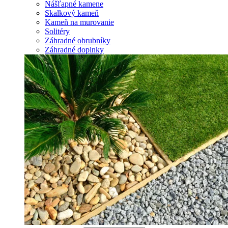
Nášľapné kamene
Skalkový kameň
Kameň na murovanie
Solitéry
Záhradné obrubníky
Záhradné doplnky