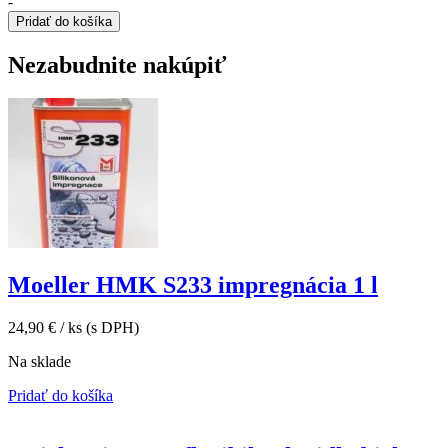
-
lem
DPH).
DPH).
Pridať do košíka
Sunstone
100×35×3
Nezabudnite nakúpiť
cm
Moeller HMK S233 impregnácia 1 l
24,90
€
/ ks
(s DPH)
Na sklade
Pridať do košíka