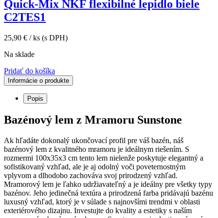
Quick-Mix NKF flexibilné lepidlo biele
C2TES1
25,90
€
/ ks
(s DPH)
Na sklade
Pridať do košíka
Informácie o produkte
Popis
Bazénový lem z Mramoru Sunstone
Ak hľadáte dokonalý ukončovací profil pre váš bazén, náš
bazénový lem z kvalitného mramoru je ideálnym riešením. S
rozmermi 100x35x3 cm tento lem nielenže poskytuje elegantný a
sofistikovaný vzhľad, ale je aj odolný voči poveternostným
vplyvom a dlhodobo zachováva svoj prirodzený vzhľad.
Mramorový lem je ľahko udržiavateľný a je ideálny pre všetky typy
bazénov. Jeho jedinečná textúra a prirodzená farba pridávajú bazénu
luxusný vzhľad, ktorý je v súlade s najnovšími trendmi v oblasti
exteriérového dizajnu. Investujte do kvality a estetiky s naším