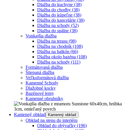
Dlažba do kuchyne
(38)
Dlažba do chodby
(38)
Dlažba do kúpeľne
(38)
Dlažba do kancelárie
(38)
Dlažba na schody
(52)
Dlažba do spálne
(38)
Vonkajšia dlažba
Dlažba na terasu
(98)
Dlažba na chodník
(108)
Dlažba na balkón
(66)
Dlažba okolo bazéna
(108)
Dlažba na schody
(111)
Formátovaná dlažba
Štiepaná dlažba
Veľkoformátová dlažba
Kamenné Schody
Dlažobné kocky
Bazénové lemy
Kamenné obrubníky
Kamenný obklad
Kamenný obklad
Obklad na stenu do interiéru
Obklad do obývačky
(196)