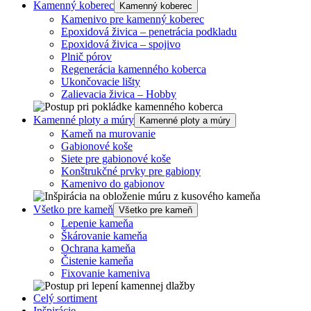
Kamenný koberec
Kamenný koberec
Kamenivo pre kamenný koberec
Epoxidová živica – penetrácia podkladu
Epoxidová živica – spojivo
Plnič pórov
Regenerácia kamenného koberca
Ukončovacie lišty
Zalievacia živica – Hobby
Kamenné ploty a múry
Kamenné ploty a múry
Kameň na murovanie
Gabionové koše
Siete pre gabionové koše
Konštrukčné prvky pre gabiony
Kamenivo do gabionov
Všetko pre kameň
Všetko pre kameň
Lepenie kameňa
Škárovanie kameňa
Ochrana kameňa
Čistenie kameňa
Fixovanie kameniva
Celý sortiment
Inšpirácie