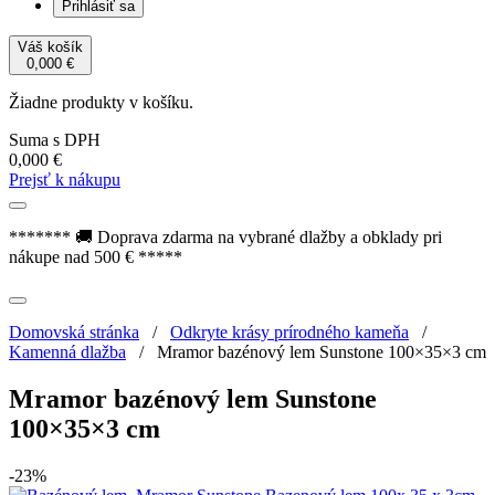
Prihlásiť sa
Váš košík
0,000
€
Žiadne produkty v košíku.
Suma s DPH
0,000
€
Prejsť k nákupu
******* 🚚 Doprava zdarma na vybrané dlažby a obklady pri
nákupe nad 500 € *****
Domovská stránka
/
Odkryte krásy prírodného kameňa
/
Kamenná dlažba
/
Mramor bazénový lem Sunstone 100×35×3 cm
Mramor bazénový lem Sunstone
100×35×3 cm
-23%