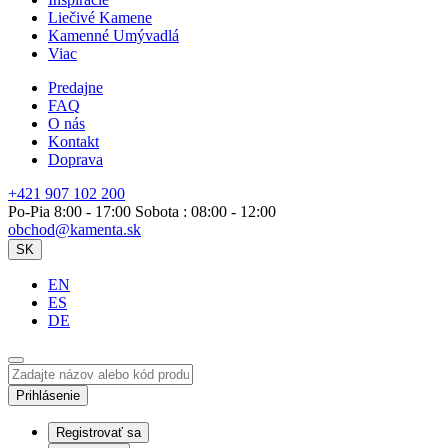
Liečivé Kamene
Kamenné Umývadlá
Viac
Predajne
FAQ
O nás
Kontakt
Doprava
+421 907 102 200
Po-Pia 8:00 - 17:00 Sobota : 08:00 - 12:00
obchod@kamenta.sk
SK
EN
ES
DE
Prihlásenie
Registrovať sa