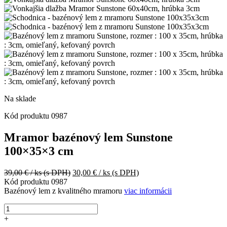
Na sklade
Kód produktu
0987
Mramor bazénový lem Sunstone
100×35×3 cm
Pôvodná
Aktuálna
39,00
€
/ ks
(s DPH)
30,00
€
/ ks
(s DPH)
cena
cena
Kód produktu
0987
bola:
je:
Bazénový lem z kvalitného mramoru
viac informácii
39,00 €
30,00 €
množstvo
/
/
Mramor
ks
ks
+
bazénový
(s
(s