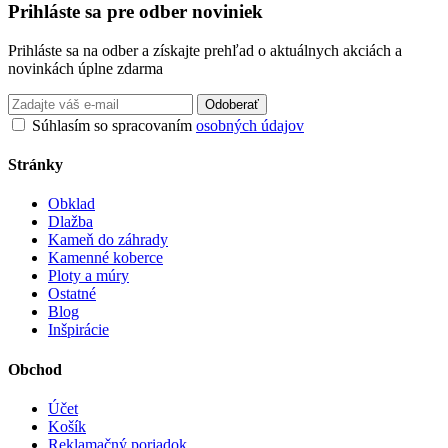
Prihláste sa pre odber noviniek
Prihláste sa na odber a získajte prehľad o aktuálnych akciách a
novinkách úplne zdarma
Odoberať
Súhlasím so spracovaním
osobných údajov
Stránky
Obklad
Dlažba
Kameň do záhrady
Kamenné koberce
Ploty a múry
Ostatné
Blog
Inšpirácie
Obchod
Účet
Košík
Reklamačný poriadok