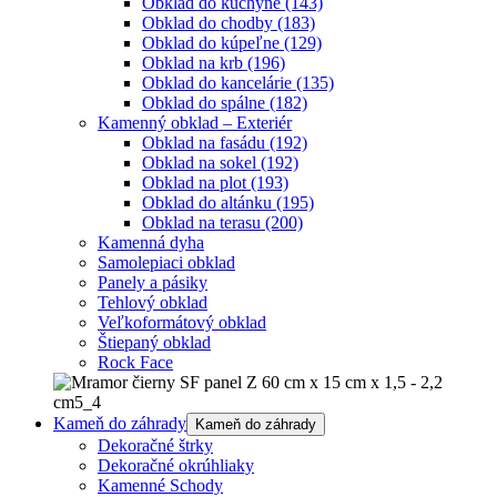
Obklad do kuchyne
(143)
Obklad do chodby
(183)
Obklad do kúpeľne
(129)
Obklad na krb
(196)
Obklad do kancelárie
(135)
Obklad do spálne
(182)
Kamenný obklad – Exteriér
Obklad na fasádu
(192)
Obklad na sokel
(192)
Obklad na plot
(193)
Obklad do altánku
(195)
Obklad na terasu
(200)
Kamenná dyha
Samolepiaci obklad
Panely a pásiky
Tehlový obklad
Veľkoformátový obklad
Štiepaný obklad
Rock Face
Kameň do záhrady
Kameň do záhrady
Dekoračné štrky
Dekoračné okrúhliaky
Kamenné Schody