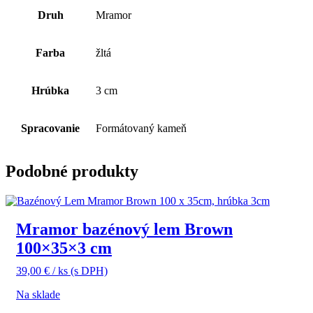
Druh
Mramor
Farba
žltá
Hrúbka
3 cm
Spracovanie
Formátovaný kameň
Podobné produkty
Mramor bazénový lem Brown
100×35×3 cm
39,00
€
/ ks
(s DPH)
Na sklade