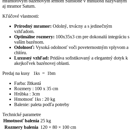
mramorovým bazénovým lemom Sunstone v minulosti nazývaným
aj mramor Saturn.
Kľúčové vlastnosti:
Prírodný mramor:
Odolný, trvácny a s jedinečným
vzhľadom.
Optimálne rozmery:
100x35x3 cm pre dokonalú integráciu s
vaším bazénom.
Odolnosť:
Vysoká odolnosť voči poveternostným vplyvom a
chlóru.
Luxusný vzhľad:
Pridáva sofistikovaný a elegantný dotyk k
akejkoľvek bazénovej oblasti.
Predaj na kusy 1ks = 1bm
Farba: žltkastá
Rozmery : 100 x 35 cm
Hrúbka : 3cm
Hmotnosť 1ks : 20 kg
Balenie: paleta podľa potreby
Technické parametre
Hmotnosť balenia
25 kg
Rozmery balenia
120 × 80 × 100 cm