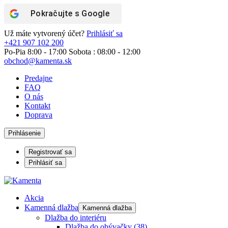
Pokračujte s
Google
Už máte vytvorený účet?
Prihlásiť sa
+421 907 102 200
Po-Pia 8:00 - 17:00 Sobota : 08:00 - 12:00
obchod@kamenta.sk
Predajne
FAQ
O nás
Kontakt
Doprava
Prihlásenie
Registrovať sa
Prihlásiť sa
Akcia
Kamenná dlažba
Kamenná dlažba
Dlažba do interiéru
Dlažba do obývačky
(38)