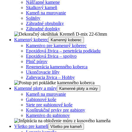
Nášľapné kamene
Skalkový kameň
Kameň na murovanie
Solitéry
Záhradné obrubníky
Záhradné doplnky
Kamenný koberec
Kamenný koberec
Kamenivo pre kamenný koberec
Epoxidová živica – penetrácia podkladu
Epoxidová živica – spojivo
Plnič pórov
Regenerácia kamenného koberca
Ukončovacie lišty
Zalievacia živica – Hobby
Kamenné ploty a múry
Kamenné ploty a múry
Kameň na murovanie
Gabionové koše
Siete pre gabionové koše
Konštrukčné prvky pre gabiony
Kamenivo do gabionov
Všetko pre kameň
Všetko pre kameň