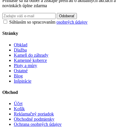
Prihláste sa na odber a získajte prehľad o aktuálnych akciách a
novinkách úplne zdarma
Odoberať
Súhlasím so spracovaním
osobných údajov
Stránky
Obklad
Dlažba
Kameň do záhrady
Kamenné koberce
Ploty a múry
Ostatné
Blog
Inšpirácie
Obchod
Účet
Košík
Reklamačný poriadok
Obchodné podmienky
Ochrana osobných údajov