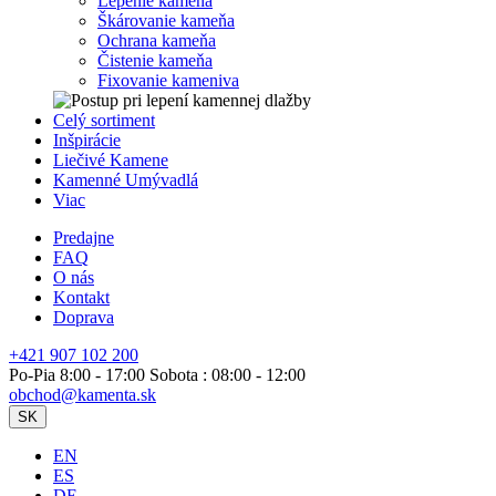
Lepenie kameňa
Škárovanie kameňa
Ochrana kameňa
Čistenie kameňa
Fixovanie kameniva
Celý sortiment
Inšpirácie
Liečivé Kamene
Kamenné Umývadlá
Viac
Predajne
FAQ
O nás
Kontakt
Doprava
+421 907 102 200
Po-Pia 8:00 - 17:00 Sobota : 08:00 - 12:00
obchod@kamenta.sk
SK
EN
ES
DE