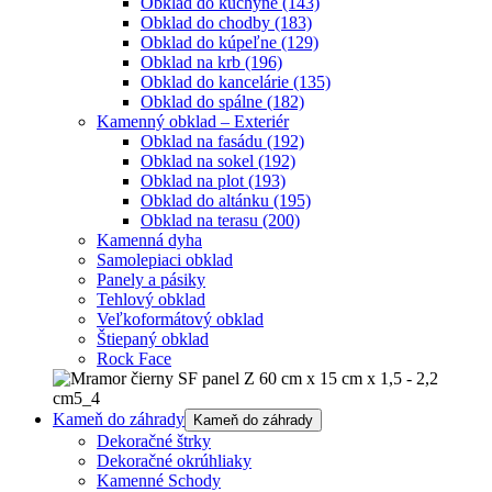
Obklad do kuchyne
(143)
Obklad do chodby
(183)
Obklad do kúpeľne
(129)
Obklad na krb
(196)
Obklad do kancelárie
(135)
Obklad do spálne
(182)
Kamenný obklad – Exteriér
Obklad na fasádu
(192)
Obklad na sokel
(192)
Obklad na plot
(193)
Obklad do altánku
(195)
Obklad na terasu
(200)
Kamenná dyha
Samolepiaci obklad
Panely a pásiky
Tehlový obklad
Veľkoformátový obklad
Štiepaný obklad
Rock Face
Kameň do záhrady
Kameň do záhrady
Dekoračné štrky
Dekoračné okrúhliaky
Kamenné Schody