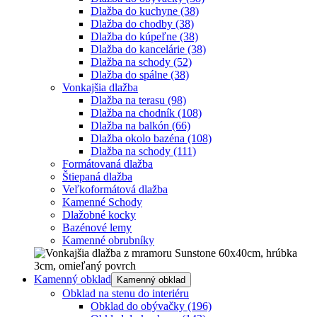
Dlažba do kuchyne
(38)
Dlažba do chodby
(38)
Dlažba do kúpeľne
(38)
Dlažba do kancelárie
(38)
Dlažba na schody
(52)
Dlažba do spálne
(38)
Vonkajšia dlažba
Dlažba na terasu
(98)
Dlažba na chodník
(108)
Dlažba na balkón
(66)
Dlažba okolo bazéna
(108)
Dlažba na schody
(111)
Formátovaná dlažba
Štiepaná dlažba
Veľkoformátová dlažba
Kamenné Schody
Dlažobné kocky
Bazénové lemy
Kamenné obrubníky
Kamenný obklad
Kamenný obklad
Obklad na stenu do interiéru
Obklad do obývačky
(196)