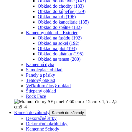
Obklad do kuchyne
(143)
Obklad do chodby
(183)
Obklad do kúpeľne
(129)
Obklad na krb
(196)
Obklad do kancelárie
(135)
Obklad do spálne
(182)
Kamenný obklad – Exteriér
Obklad na fasádu
(192)
Obklad na sokel
(192)
Obklad na plot
(193)
Obklad do altánku
(195)
Obklad na terasu
(200)
Kamenná dyha
Samolepiaci obklad
Panely a pásiky
Tehlový obklad
Veľkoformátový obklad
Štiepaný obklad
Rock Face
Kameň do záhrady
Kameň do záhrady
Dekoračné štrky
Dekoračné okrúhliaky
Kamenné Schody