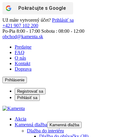
Pokračujte s
Google
Už máte vytvorený účet?
Prihlásiť sa
+421 907 102 200
Po-Pia 8:00 - 17:00 Sobota : 08:00 - 12:00
obchod@kamenta.sk
Predajne
FAQ
O nás
Kontakt
Doprava
Prihlásenie
Registrovať sa
Prihlásiť sa
Akcia
Kamenná dlažba
Kamenná dlažba
Dlažba do interiéru
Dlažba do obývačky
(38)