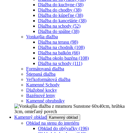
Dlažba do kuchyne
(38)
Dlažba do chodby
(38)
Dlažba do kúpeľne
(38)
Dlažba do kancelárie
(38)
Dlažba na schody
(52)
Dlažba do spálne
(38)
Vonkajšia dlažba
Dlažba na terasu
(98)
Dlažba na chodník
(108)
Dlažba na balkón
(66)
Dlažba okolo bazéna
(108)
Dlažba na schody
(111)
Formátovaná dlažba
Štiepaná dlažba
Veľkoformátová dlažba
Kamenné Schody
Dlažobné kocky
Bazénové lemy
Kamenné obrubníky
Kamenný obklad
Kamenný obklad
Obklad na stenu do interiéru
Obklad do obývačky
(196)