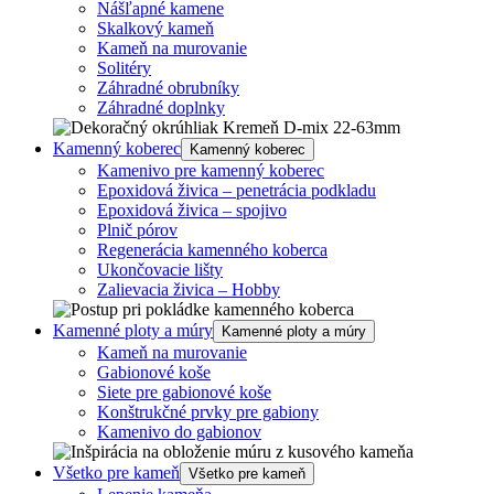
Nášľapné kamene
Skalkový kameň
Kameň na murovanie
Solitéry
Záhradné obrubníky
Záhradné doplnky
Kamenný koberec
Kamenný koberec
Kamenivo pre kamenný koberec
Epoxidová živica – penetrácia podkladu
Epoxidová živica – spojivo
Plnič pórov
Regenerácia kamenného koberca
Ukončovacie lišty
Zalievacia živica – Hobby
Kamenné ploty a múry
Kamenné ploty a múry
Kameň na murovanie
Gabionové koše
Siete pre gabionové koše
Konštrukčné prvky pre gabiony
Kamenivo do gabionov
Všetko pre kameň
Všetko pre kameň