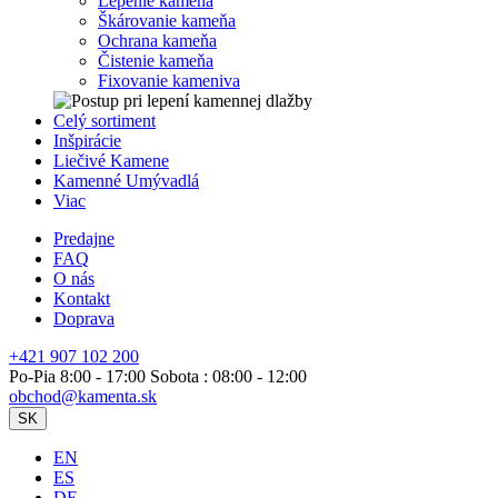
Lepenie kameňa
Škárovanie kameňa
Ochrana kameňa
Čistenie kameňa
Fixovanie kameniva
Celý sortiment
Inšpirácie
Liečivé Kamene
Kamenné Umývadlá
Viac
Predajne
FAQ
O nás
Kontakt
Doprava
+421 907 102 200
Po-Pia 8:00 - 17:00 Sobota : 08:00 - 12:00
obchod@kamenta.sk
SK
EN
ES
DE