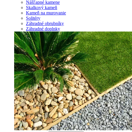
Nášľapné kamene
Skalkový kameň
Kameň na murovanie
Solitéry
Záhradné obrubníky
Záhradné doplnky