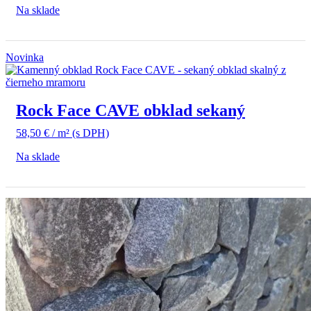
Na sklade
Novinka
Rock Face CAVE obklad sekaný
58,50
€
/ m²
(s DPH)
Na sklade