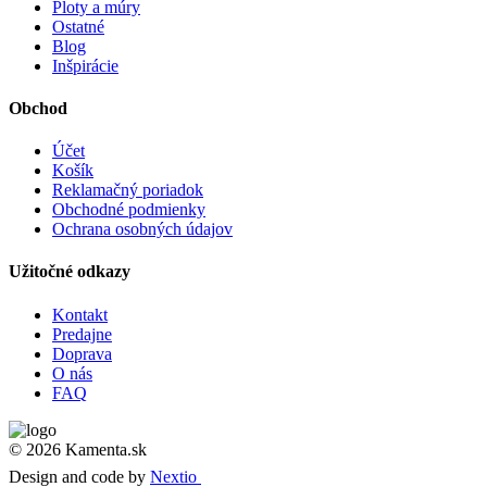
Ploty a múry
Ostatné
Blog
Inšpirácie
Obchod
Účet
Košík
Reklamačný poriadok
Obchodné podmienky
Ochrana osobných údajov
Užitočné odkazy
Kontakt
Predajne
Doprava
O nás
FAQ
© 2026 Kamenta.sk
Design and code by
Nextio