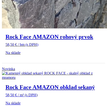
Rock Face AMAZON rohový prvok
58,50
€
/ bm
(s DPH)
Na sklade
Novinka
Rock Face AMAZON obklad sekaný
58,50
€
/ m²
(s DPH)
Na sklade