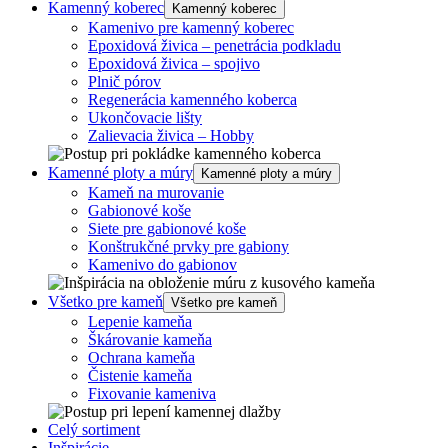
Kamenný koberec
Kamenný koberec
Kamenivo pre kamenný koberec
Epoxidová živica – penetrácia podkladu
Epoxidová živica – spojivo
Plnič pórov
Regenerácia kamenného koberca
Ukončovacie lišty
Zalievacia živica – Hobby
Kamenné ploty a múry
Kamenné ploty a múry
Kameň na murovanie
Gabionové koše
Siete pre gabionové koše
Konštrukčné prvky pre gabiony
Kamenivo do gabionov
Všetko pre kameň
Všetko pre kameň
Lepenie kameňa
Škárovanie kameňa
Ochrana kameňa
Čistenie kameňa
Fixovanie kameniva
Celý sortiment
Inšpirácie