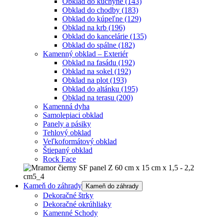
Obklad do kuchyne
(143)
Obklad do chodby
(183)
Obklad do kúpeľne
(129)
Obklad na krb
(196)
Obklad do kancelárie
(135)
Obklad do spálne
(182)
Kamenný obklad – Exteriér
Obklad na fasádu
(192)
Obklad na sokel
(192)
Obklad na plot
(193)
Obklad do altánku
(195)
Obklad na terasu
(200)
Kamenná dyha
Samolepiaci obklad
Panely a pásiky
Tehlový obklad
Veľkoformátový obklad
Štiepaný obklad
Rock Face
Kameň do záhrady
Kameň do záhrady
Dekoračné štrky
Dekoračné okrúhliaky
Kamenné Schody