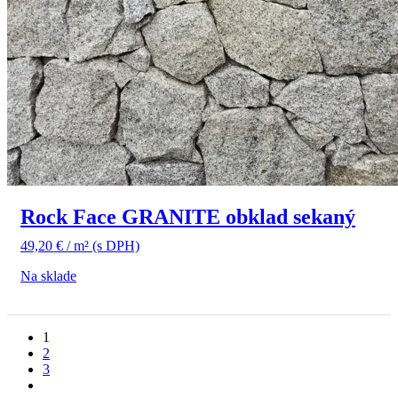
Rock Face GRANITE obklad sekaný
49,20
€
/ m²
(s DPH)
Na sklade
1
2
3