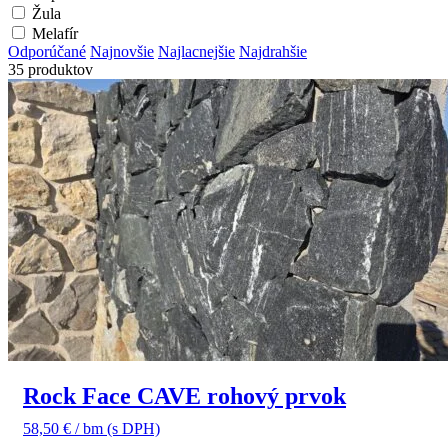
Žula
Melafír
Odporúčané
Najnovšie
Najlacnejšie
Najdrahšie
35 produktov
Rock Face CAVE rohový prvok
58,50
€
/ bm
(s DPH)