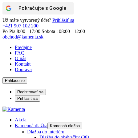
Pokračujte s
Google
Už máte vytvorený účet?
Prihlásiť sa
+421 907 102 200
Po-Pia 8:00 - 17:00 Sobota : 08:00 - 12:00
obchod@kamenta.sk
Predajne
FAQ
O nás
Kontakt
Doprava
Prihlásenie
Registrovať sa
Prihlásiť sa
Akcia
Kamenná dlažba
Kamenná dlažba
Dlažba do interiéru
Dlažba do obývačky
(38)