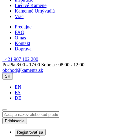
Liečivé Kamene
Kamenné Umývadlá
Viac
Predajne
FAQ
O nás
Kontakt
Doprava
+421 907 102 200
Po-Pia 8:00 - 17:00 Sobota : 08:00 - 12:00
obchod@kamenta.sk
SK
EN
ES
DE
Prihlásenie
Registrovať sa