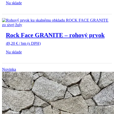
Na sklade
Rock Face GRANITE – rohový prvok
49,20
€
/ bm
(s DPH)
Na sklade
Novinka