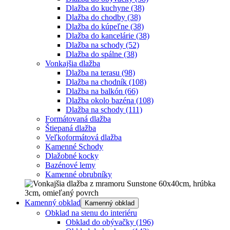
Dlažba do kuchyne
(38)
Dlažba do chodby
(38)
Dlažba do kúpeľne
(38)
Dlažba do kancelárie
(38)
Dlažba na schody
(52)
Dlažba do spálne
(38)
Vonkajšia dlažba
Dlažba na terasu
(98)
Dlažba na chodník
(108)
Dlažba na balkón
(66)
Dlažba okolo bazéna
(108)
Dlažba na schody
(111)
Formátovaná dlažba
Štiepaná dlažba
Veľkoformátová dlažba
Kamenné Schody
Dlažobné kocky
Bazénové lemy
Kamenné obrubníky
Kamenný obklad
Kamenný obklad
Obklad na stenu do interiéru
Obklad do obývačky
(196)