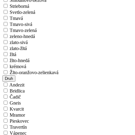
Smotanovo-béžová
Strieborná
Svetlo-zelená
Tmavá
Tmavo-sivá
Tmavo-zelená
zeleno-hnedá
zlato-sivá
zlato-žltá
žltá
žlto-hnedá
krémová
Žlto-oranžovo-zelienkavá
Druh
Andezit
Bridlica
Čadič
Gneis
Kvarcit
Mramor
Pieskovec
Travertín
Vápenec