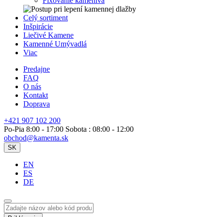
Fixovanie kameniva
Celý sortiment
Inšpirácie
Liečivé Kamene
Kamenné Umývadlá
Viac
Predajne
FAQ
O nás
Kontakt
Doprava
+421 907 102 200
Po-Pia 8:00 - 17:00 Sobota : 08:00 - 12:00
obchod@kamenta.sk
SK
EN
ES
DE