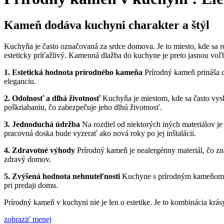
Kameň dodáva kuchyni charakter a štýl
Kuchyňa je často označovaná za srdce domova. Je to miesto, kde sa rodi
esteticky príťažlivý. Kamenná dlažba do kuchyne je preto jasnou vo
1. Estetická hodnota prírodného kameňa
Prírodný kameň prináša d
eleganciu.
2. Odolnosť a dlhá životnosť
Kuchyňa je miestom, kde sa často vysky
poškriabaniu, čo zabezpečuje jeho dlhú životnosť.
3. Jednoduchá údržba
Na rozdiel od niektorých iných materiálov je
pracovná doska bude vyzerať ako nová roky po jej inštalácii.
4. Zdravotné výhody
Prírodný kameň je nealergénny materiál, čo znam
zdravý domov.
5. Zvýšená hodnota nehnuteľnosti
Kuchyne s prírodným kameňom ča
pri predaji domu.
Prírodný kameň v kuchyni nie je len o estetike. Je to kombinácia krás
zobraziť menej