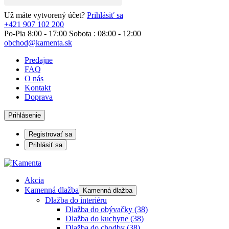
Už máte vytvorený účet?
Prihlásiť sa
+421 907 102 200
Po-Pia 8:00 - 17:00 Sobota : 08:00 - 12:00
obchod@kamenta.sk
Predajne
FAQ
O nás
Kontakt
Doprava
Prihlásenie
Registrovať sa
Prihlásiť sa
Akcia
Kamenná dlažba
Kamenná dlažba
Dlažba do interiéru
Dlažba do obývačky
(38)
Dlažba do kuchyne
(38)
Dlažba do chodby
(38)