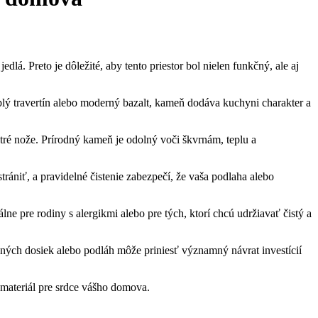
lá. Preto je dôležité, aby tento priestor bol nielen funkčný, ale aj
lý travertín alebo moderný bazalt, kameň dodáva kuchyni charakter a
tré nože. Prírodný kameň je odolný voči škvrnám, teplu a
rániť, a pravidelné čistenie zabezpečí, že vaša podlaha alebo
ne pre rodiny s alergikmi alebo pre tých, ktorí chcú udržiavať čistý a
ch dosiek alebo podláh môže priniesť významný návrat investícií
y materiál pre srdce vášho domova.