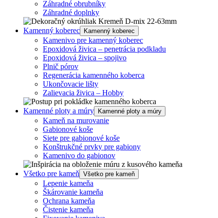
Záhradné obrubníky
Záhradné doplnky
Kamenný koberec
Kamenný koberec
Kamenivo pre kamenný koberec
Epoxidová živica – penetrácia podkladu
Epoxidová živica – spojivo
Plnič pórov
Regenerácia kamenného koberca
Ukončovacie lišty
Zalievacia živica – Hobby
Kamenné ploty a múry
Kamenné ploty a múry
Kameň na murovanie
Gabionové koše
Siete pre gabionové koše
Konštrukčné prvky pre gabiony
Kamenivo do gabionov
Všetko pre kameň
Všetko pre kameň
Lepenie kameňa
Škárovanie kameňa
Ochrana kameňa
Čistenie kameňa