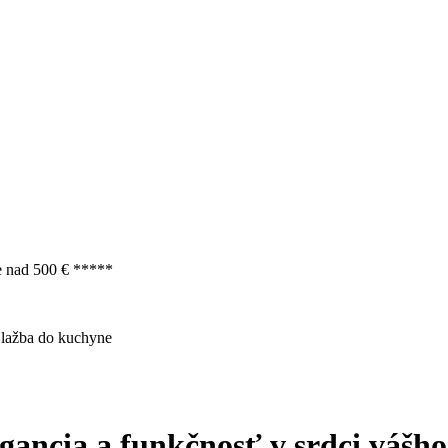
e nad 500 € *****
lažba do kuchyne
gancia a funkčnosť v srdci vášh