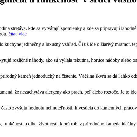
na stretáva, kde sa vytvárajú spomienky a kde sa pripravujú lahodné jed
ľbou.
čítať viac
o kuchyne jedinečný a luxusný vzhľad. Či už ide o žiarivý mramor, tep
tujú rozličné náhody, ako sú vyliala tekutina, horúce nádoby alebo os
 prírodný kameň jednoduchý na čistenie. Väčšina škvŕn sa dá ľahko odst
ená, že nezachytáva alergény ako prach, peľ alebo roztoče. Je to ideál
sto zvyšujú hodnotu nehnuteľnosti. Investícia do kamenných pracovný
y, funkčnosti a dlhej životnosti, ktorá robí z prírodného kameňa ideáln