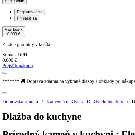
Prihlásenie
Registrovať sa
Prihlásiť sa
Váš košík
0,000
€
Žiadne produkty v košíku.
Suma s DPH
0,000
€
Prejsť k nákupu
******* 🚚 Doprava zdarma na vybrané dlažby a obklady pri nákup
Domovská stránka
/
Kamenná dlažba
/
Dlažba do interiéru
/
D
Dlažba do kuchyne
Prírodný kameň v kuchyni : Ele