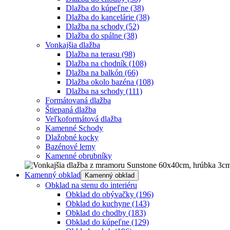
Dlažba do kúpeľne
(38)
Dlažba do kancelárie
(38)
Dlažba na schody
(52)
Dlažba do spálne
(38)
Vonkajšia dlažba
Dlažba na terasu
(98)
Dlažba na chodník
(108)
Dlažba na balkón
(66)
Dlažba okolo bazéna
(108)
Dlažba na schody
(111)
Formátovaná dlažba
Štiepaná dlažba
Veľkoformátová dlažba
Kamenné Schody
Dlažobné kocky
Bazénové lemy
Kamenné obrubníky
Kamenný obklad
Kamenný obklad
Obklad na stenu do interiéru
Obklad do obývačky
(196)
Obklad do kuchyne
(143)
Obklad do chodby
(183)
Obklad do kúpeľne
(129)