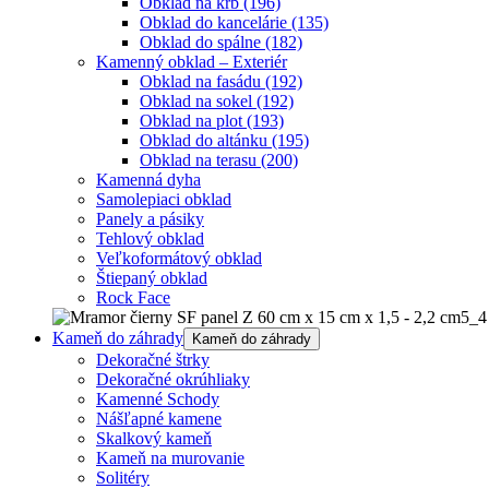
Obklad na krb
(196)
Obklad do kancelárie
(135)
Obklad do spálne
(182)
Kamenný obklad – Exteriér
Obklad na fasádu
(192)
Obklad na sokel
(192)
Obklad na plot
(193)
Obklad do altánku
(195)
Obklad na terasu
(200)
Kamenná dyha
Samolepiaci obklad
Panely a pásiky
Tehlový obklad
Veľkoformátový obklad
Štiepaný obklad
Rock Face
Kameň do záhrady
Kameň do záhrady
Dekoračné štrky
Dekoračné okrúhliaky
Kamenné Schody
Nášľapné kamene
Skalkový kameň
Kameň na murovanie
Solitéry