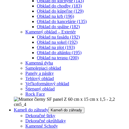
Obklad do kuchyne
(143)
Obklad do chodby
(183)
Obklad do kúpeľne
(129)
Obklad na krb
(196)
Obklad do kancelárie
(135)
Obklad do spálne
(182)
Kamenný obklad – Exteriér
Obklad na fasádu
(192)
Obklad na sokel
(192)
Obklad na plot
(193)
Obklad do altánku
(195)
Obklad na terasu
(200)
Kamenná dyha
Samolepiaci obklad
Panely a pásiky
Tehlový obklad
Veľkoformátový obklad
Štiepaný obklad
Rock Face
Kameň do záhrady
Kameň do záhrady
Dekoračné štrky
Dekoračné okrúhliaky
Kamenné Schody