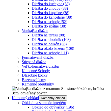
Dlažba do kuchyne
(38)
Dlažba do chodby
(38)
Dlažba do kúpeľne
(38)
Dlažba do kancelárie
(38)
Dlažba na schody
(52)
Dlažba do spálne
(38)
Vonkajšia dlažba
Dlažba na terasu
(98)
Dlažba na chodník
(108)
Dlažba na balkón
(66)
Dlažba okolo bazéna
(108)
Dlažba na schody
(111)
Formátovaná dlažba
Štiepaná dlažba
Veľkoformátová dlažba
Kamenné Schody
Dlažobné kocky
Bazénové lemy
Kamenné obrubníky
Kamenný obklad
Kamenný obklad
Obklad na stenu do interiéru
Obklad do obývačky
(196)