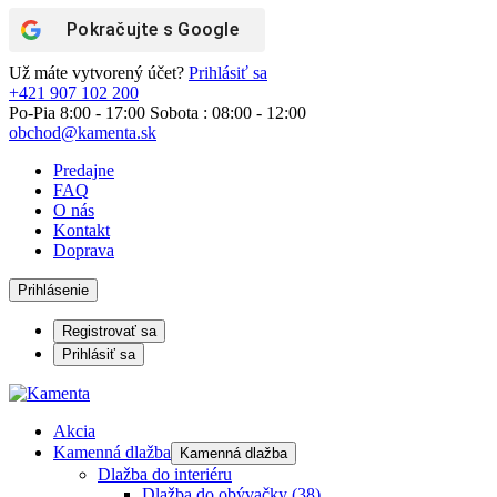
Pokračujte s
Google
Už máte vytvorený účet?
Prihlásiť sa
+421 907 102 200
Po-Pia 8:00 - 17:00 Sobota : 08:00 - 12:00
obchod@kamenta.sk
Predajne
FAQ
O nás
Kontakt
Doprava
Prihlásenie
Registrovať sa
Prihlásiť sa
Akcia
Kamenná dlažba
Kamenná dlažba
Dlažba do interiéru
Dlažba do obývačky
(38)