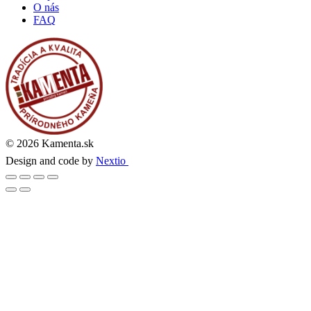
O nás
FAQ
© 2026 Kamenta.sk
Design and code by
Nextio