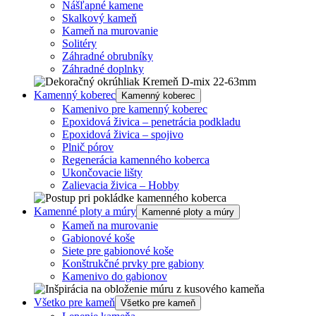
Nášľapné kamene
Skalkový kameň
Kameň na murovanie
Solitéry
Záhradné obrubníky
Záhradné doplnky
Kamenný koberec
Kamenný koberec
Kamenivo pre kamenný koberec
Epoxidová živica – penetrácia podkladu
Epoxidová živica – spojivo
Plnič pórov
Regenerácia kamenného koberca
Ukončovacie lišty
Zalievacia živica – Hobby
Kamenné ploty a múry
Kamenné ploty a múry
Kameň na murovanie
Gabionové koše
Siete pre gabionové koše
Konštrukčné prvky pre gabiony
Kamenivo do gabionov
Všetko pre kameň
Všetko pre kameň