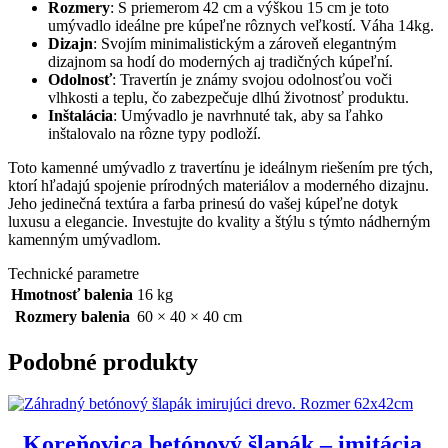
Rozmery
: S priemerom 42 cm a výškou 15 cm je toto
umývadlo ideálne pre kúpeľne rôznych veľkostí. Váha 14kg.
Dizajn
: Svojím minimalistickým a zároveň elegantným
dizajnom sa hodí do moderných aj tradičných kúpeľní.
Odolnosť
: Travertín je známy svojou odolnosťou voči
vlhkosti a teplu, čo zabezpečuje dlhú životnosť produktu.
Inštalácia
: Umývadlo je navrhnuté tak, aby sa ľahko
inštalovalo na rôzne typy podloží.
Toto kamenné umývadlo z travertínu je ideálnym riešením pre tých,
ktorí hľadajú spojenie prírodných materiálov a moderného dizajnu.
Jeho jedinečná textúra a farba prinesú do vašej kúpeľne dotyk
luxusu a elegancie. Investujte do kvality a štýlu s týmto nádherným
kamenným umývadlom.
Technické parametre
Hmotnosť balenia
16 kg
Rozmery balenia
60 × 40 × 40 cm
Podobné produkty
Koreňovica betónový šlapák – imitácia