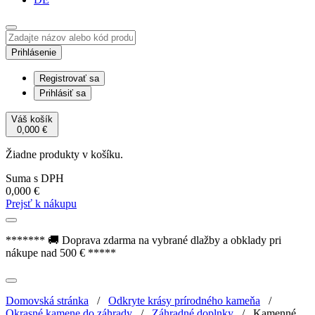
Prihlásenie
Registrovať sa
Prihlásiť sa
Váš košík
0,000
€
Žiadne produkty v košíku.
Suma s DPH
0,000
€
Prejsť k nákupu
******* 🚚 Doprava zdarma na vybrané dlažby a obklady pri
nákupe nad 500 € *****
Domovská stránka
/
Odkryte krásy prírodného kameňa
/
Okrasné kamene do záhrady
/
Záhradné doplnky
/
Kamenné