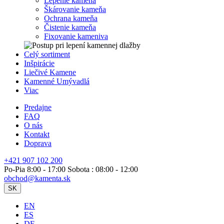
Lepenie kameňa
Škárovanie kameňa
Ochrana kameňa
Čistenie kameňa
Fixovanie kameniva
Celý sortiment
Inšpirácie
Liečivé Kamene
Kamenné Umývadlá
Viac
Predajne
FAQ
O nás
Kontakt
Doprava
+421 907 102 200
Po-Pia 8:00 - 17:00 Sobota : 08:00 - 12:00
obchod@kamenta.sk
SK
EN
ES
DE