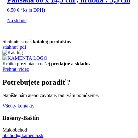
Palisáda 60 x 14,5 cm , hrúbka : 5,5 cm
6,50
€
/ ks
(s DPH)
Na sklade
Stiahnite si náš
katalóg produktov
stiahnuť pdf
Krátka prezentácia našej
predajne a skladu.
Prehrať video
Potrebujete poradiť?
Napíšte nám alebo zavolate, radi vám pomôžeme.
Všetky kontakty
Bošany-Baštín
Maloobchod
obchod@kamenta.sk