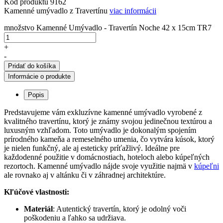
Kód produktu
9162
Kamenné umývadlo z Travertínu
viac informácii
množstvo Kamenné Umývadlo - Travertín Noche 42 x 15cm TR7
+
-
Pridať do košíka
Informácie o produkte
Popis
Predstavujeme vám exkluzívne kamenné umývadlo vyrobené z
kvalitného travertínu, ktorý je známy svojou jedinečnou textúrou a
luxusným vzhľadom. Toto umývadlo je dokonalým spojením
prírodného kameňa a remeselného umenia, čo vytvára kúsok, ktorý
je nielen funkčný, ale aj esteticky príťažlivý. Ideálne pre
každodenné použitie v domácnostiach, hoteloch alebo kúpeľných
rezortoch. Kamenné umývadlo nájde svoje využitie najmä v
kúpeľni
ale rovnako aj v altánku či v záhradnej architektúre.
Kľúčové vlastnosti:
Materiál
: Autentický travertín, ktorý je odolný voči
poškodeniu a ľahko sa udržiava.