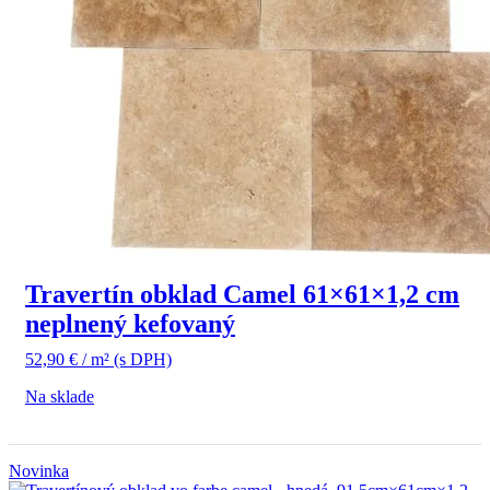
Travertín obklad Camel 61×61×1,2 cm
neplnený kefovaný
52,90
€
/ m²
(s DPH)
Na sklade
Novinka