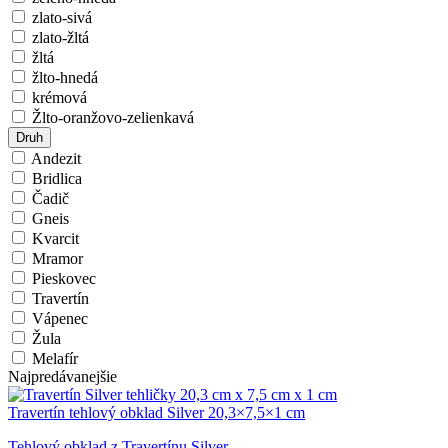
zlato-sivá
zlato-žltá
žltá
žlto-hnedá
krémová
Žlto-oranžovo-zelienkavá
Druh
Andezit
Bridlica
Čadič
Gneis
Kvarcit
Mramor
Pieskovec
Travertín
Vápenec
Žula
Melafír
Najpredávanejšie
Travertín tehlový obklad Silver 20,3×7,5×1 cm
Tehlový obklad z Travertínu Silver