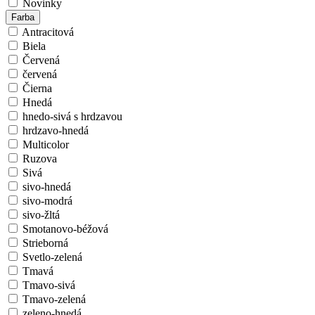
Novinky
Farba
Antracitová
Biela
Červená
červená
Čierna
Hnedá
hnedo-sivá s hrdzavou
hrdzavo-hnedá
Multicolor
Ruzova
Sivá
sivo-hnedá
sivo-modrá
sivo-žltá
Smotanovo-béžová
Strieborná
Svetlo-zelená
Tmavá
Tmavo-sivá
Tmavo-zelená
zeleno-hnedá