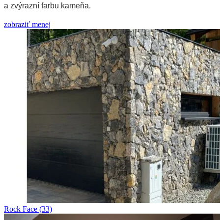
a zvýrazní farbu kameňa.
zobraziť menej
Rock Face
(33)