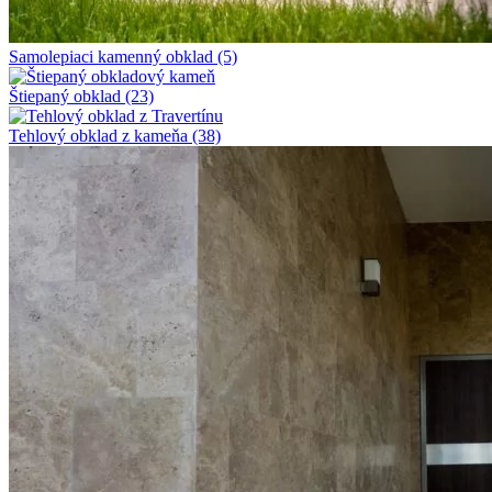
Samolepiaci kamenný obklad
(5)
Štiepaný obklad
(23)
Tehlový obklad z kameňa
(38)