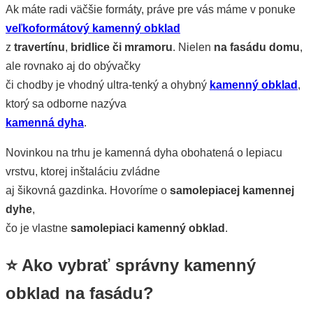
Ak máte radi väčšie formáty, práve pre vás máme v ponuke
veľkoformátový kamenný obklad
z
travertínu
,
bridlice či mramoru
. Nielen
na fasádu domu
,
ale rovnako aj do obývačky
či chodby je vhodný ultra-tenký a ohybný
kamenný obklad
,
ktorý sa odborne nazýva
kamenná dyha
.
Novinkou na trhu je kamenná dyha obohatená o lepiacu
vrstvu, ktorej inštaláciu zvládne
aj šikovná gazdinka. Hovoríme o
samolepiacej kamennej
dyhe
,
čo je vlastne
samolepiaci kamenný obklad
.
⭐ Ako vybrať správny kamenný
obklad na fasádu?