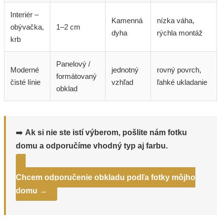
Interiér –
Kamenná
nízka váha,
obývačka,
1–2 cm
dyha
rýchla montáž
krb
Panelový /
Moderné
jednotný
rovný povrch,
formátovaný
čisté línie
vzhľad
ľahké ukladanie
obklad
➡️
Ak si nie ste istí výberom, pošlite nám fotku
domu a odporučíme vhodný typ aj farbu.
Chcem odporučenie obkladu podľa fotky môjho
domu →