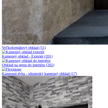
Veľkoformátový obklad
(51)
Kamenný obklad - Exteriér
(201)
Obklad na stenu do interiéru
(202)
Kamenná dyha - ultratenký kamenný obklad
(17)