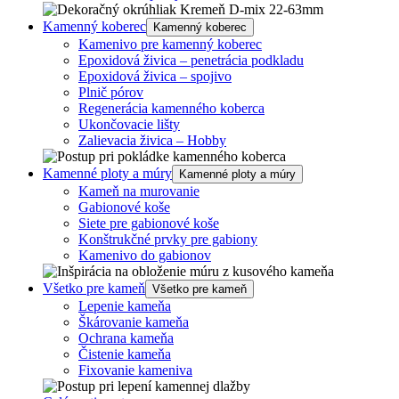
Kamenný koberec
Kamenný koberec
Kamenivo pre kamenný koberec
Epoxidová živica – penetrácia podkladu
Epoxidová živica – spojivo
Plnič pórov
Regenerácia kamenného koberca
Ukončovacie lišty
Zalievacia živica – Hobby
Kamenné ploty a múry
Kamenné ploty a múry
Kameň na murovanie
Gabionové koše
Siete pre gabionové koše
Konštrukčné prvky pre gabiony
Kamenivo do gabionov
Všetko pre kameň
Všetko pre kameň
Lepenie kameňa
Škárovanie kameňa
Ochrana kameňa
Čistenie kameňa
Fixovanie kameniva