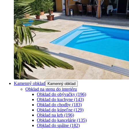
Kamenný obklad
Kamenný obklad
Obklad na stenu do interiéru
Obklad do obývačky
(196)
Obklad do kuchyne
(143)
Obklad do chodby
(183)
Obklad do kúpeľne
(129)
Obklad na krb
(196)
Obklad do kancelárie
(135)
Obklad do spálne
(182)