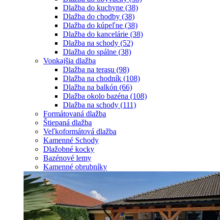
Dlažba do kuchyne
(38)
Dlažba do chodby
(38)
Dlažba do kúpeľne
(38)
Dlažba do kancelárie
(38)
Dlažba na schody
(52)
Dlažba do spálne
(38)
Vonkajšia dlažba
Dlažba na terasu
(98)
Dlažba na chodník
(108)
Dlažba na balkón
(66)
Dlažba okolo bazéna
(108)
Dlažba na schody
(111)
Formátovaná dlažba
Štiepaná dlažba
Veľkoformátová dlažba
Kamenné Schody
Dlažobné kocky
Bazénové lemy
Kamenné obrubníky