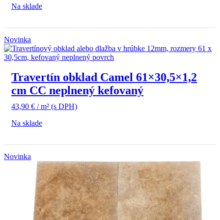
Na sklade
Novinka
Travertín obklad Camel 61×30,5×1,2
cm CC neplnený kefovaný
43,90
€
/ m²
(s DPH)
Na sklade
Novinka