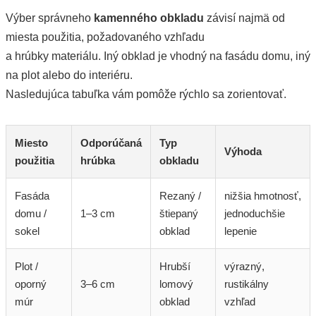
Výber správneho
kamenného obkladu
závisí najmä od
miesta použitia, požadovaného vzhľadu
a hrúbky materiálu. Iný obklad je vhodný na fasádu domu, iný
na plot alebo do interiéru.
Nasledujúca tabuľka vám pomôže rýchlo sa zorientovať.
Miesto
Odporúčaná
Typ
Výhoda
použitia
hrúbka
obkladu
Fasáda
Rezaný /
nižšia hmotnosť,
domu /
1–3 cm
štiepaný
jednoduchšie
sokel
obklad
lepenie
Plot /
Hrubší
výrazný,
oporný
3–6 cm
lomový
rustikálny
múr
obklad
vzhľad