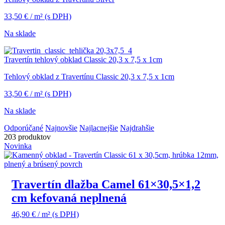
33,50
€
/ m²
(s DPH)
Na sklade
Travertín tehlový obklad Classic 20,3 x 7,5 x 1cm
Tehlový obklad z Travertínu Classic 20,3 x 7,5 x 1cm
33,50
€
/ m²
(s DPH)
Na sklade
Odporúčané
Najnovšie
Najlacnejšie
Najdrahšie
203 produktov
Novinka
Travertín dlažba Camel 61×30,5×1,2
cm kefovaná neplnená
46,90
€
/ m²
(s DPH)