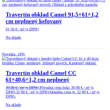
Travertín obklad Camel 91,5×61×1,2
cm neplnený kefovaný
61,56
€
/ m²
(s DPH)
Na sklade
Novinka
-18%
Travertín obklad Camel CC
61×40,6×1,2 cm neplnený
39,90
€
/ m²
(s DPH)
Pôvodná cena bola: 39,90 € / m² (s
DPH).
32,90
€
/ m²
(s DPH)
Aktuálna cena je: 32,90 € / m² (s
DPH).
Na sklade