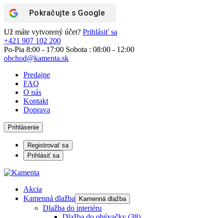
Pokračujte s
Google
Už máte vytvorený účet?
Prihlásiť sa
+421 907 102 200
Po-Pia 8:00 - 17:00 Sobota : 08:00 - 12:00
obchod@kamenta.sk
Predajne
FAQ
O nás
Kontakt
Doprava
Prihlásenie
Registrovať sa
Prihlásiť sa
Akcia
Kamenná dlažba
Kamenná dlažba
Dlažba do interiéru
Dlažba do obývačky
(38)