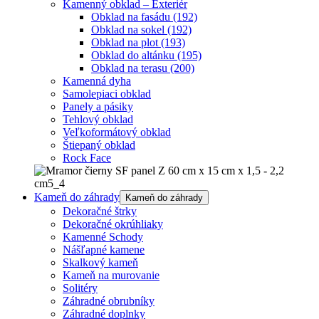
Kamenný obklad – Exteriér
Obklad na fasádu
(192)
Obklad na sokel
(192)
Obklad na plot
(193)
Obklad do altánku
(195)
Obklad na terasu
(200)
Kamenná dyha
Samolepiaci obklad
Panely a pásiky
Tehlový obklad
Veľkoformátový obklad
Štiepaný obklad
Rock Face
Kameň do záhrady
Kameň do záhrady
Dekoračné štrky
Dekoračné okrúhliaky
Kamenné Schody
Nášľapné kamene
Skalkový kameň
Kameň na murovanie
Solitéry
Záhradné obrubníky
Záhradné doplnky