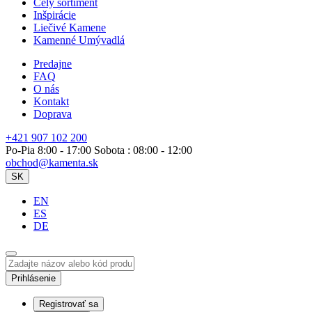
Celý sortiment
Inšpirácie
Liečivé Kamene
Kamenné Umývadlá
Predajne
FAQ
O nás
Kontakt
Doprava
+421 907 102 200
Po-Pia 8:00 - 17:00 Sobota : 08:00 - 12:00
obchod@kamenta.sk
SK
EN
ES
DE
Prihlásenie
Registrovať sa