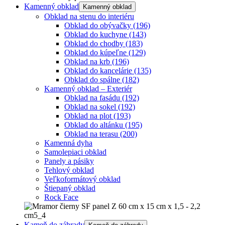
Kamenný obklad
Kamenný obklad
Obklad na stenu do interiéru
Obklad do obývačky
(196)
Obklad do kuchyne
(143)
Obklad do chodby
(183)
Obklad do kúpeľne
(129)
Obklad na krb
(196)
Obklad do kancelárie
(135)
Obklad do spálne
(182)
Kamenný obklad – Exteriér
Obklad na fasádu
(192)
Obklad na sokel
(192)
Obklad na plot
(193)
Obklad do altánku
(195)
Obklad na terasu
(200)
Kamenná dyha
Samolepiaci obklad
Panely a pásiky
Tehlový obklad
Veľkoformátový obklad
Štiepaný obklad
Rock Face
Kameň do záhrady