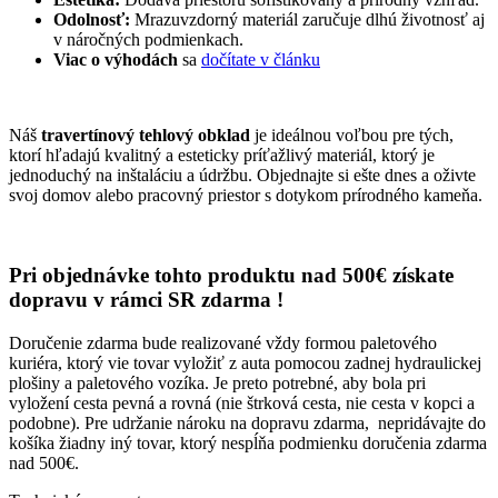
Odolnosť:
Mrazuvzdorný materiál zaručuje dlhú životnosť aj
v náročných podmienkach.
Viac o výhodách
sa
dočítate v článku
Náš
travertínový tehlový obklad
je ideálnou voľbou pre tých,
ktorí hľadajú kvalitný a esteticky príťažlivý materiál, ktorý je
jednoduchý na inštaláciu a údržbu. Objednajte si ešte dnes a oživte
svoj domov alebo pracovný priestor s dotykom prírodného kameňa.
Pri objednávke tohto produktu nad 500€ získate
dopravu v rámci SR zdarma !
Doručenie zdarma bude realizované vždy formou paletového
kuriéra, ktorý vie tovar vyložiť z auta pomocou zadnej hydraulickej
plošiny a paletového vozíka. Je preto potrebné, aby bola pri
vyložení cesta pevná a rovná (nie štrková cesta, nie cesta v kopci a
podobne). Pre udržanie nároku na dopravu zdarma, nepridávajte do
košíka žiadny iný tovar, ktorý nespĺňa podmienku doručenia zdarma
nad 500€.