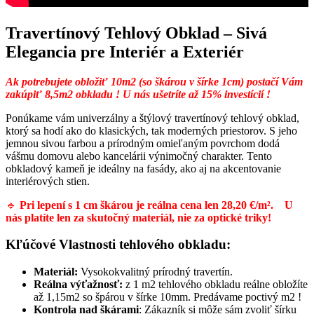
Travertínový Tehlový Obklad – Sivá
Elegancia pre Interiér a Exteriér
Ak potrebujete obložiť 10m2 (so škárou v šírke 1cm) postačí Vám
zakúpiť 8,5m2 obkladu ! U nás ušetríte až 15% investícií !
Ponúkame vám univerzálny a štýlový travertínový tehlový obklad,
ktorý sa hodí ako do klasických, tak moderných priestorov. S jeho
jemnou sivou farbou a prírodným omieľaným povrchom dodá
vášmu domovu alebo kancelárii výnimočný charakter. Tento
obkladový kameň je ideálny na fasády, ako aj na akcentovanie
interiérových stien.
🔹
Pri lepení s 1 cm škárou je reálna cena len 28,20 €/m².
U
nás platíte len za skutočný materiál, nie za optické triky!
Kľúčové Vlastnosti tehlového obkladu:
Materiál:
Vysokokvalitný prírodný travertín.
Reálna výťažnosť:
z 1 m2 tehlového obkladu reálne obložíte
až 1,15m2 so špárou v šírke 10mm. Predávame poctivý m2 !
Kontrola nad škárami
: Zákazník si môže sám zvoliť šírku