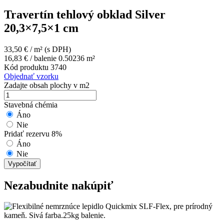
Travertín tehlový obklad Silver
20,3×7,5×1 cm
33,50
€
/ m²
(s DPH)
16,83
€
/ balenie 0.50236 m²
Kód produktu
3740
Objednať vzorku
Zadajte obsah plochy v m2
Stavebná chémia
Áno
Nie
Pridať rezervu 8%
Áno
Nie
Vypočítať
Nezabudnite nakúpiť