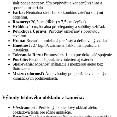
škár podľa potreby, čím ovplyvňuje konečný vzhľad a
spotrebu materiálu
Farba:
Neutrálna sivá, ľahko kombinovateľná s inými
odtieňmi.
Rozmery:
20,3 cm (dĺžka) x 7,5 cm (výška).
Hrúbka:
1 cm, ideálna pre elegantný a subtilný vzhľad.
Povrchová Úprava:
Prírodný omieľaný s pórovitou
textúrou.
Hrana:
Rezaná a omieľaná pre čistý a definovaný vzhľad.
Hmotnosť:
27 kg/m², znamená ľahkú manipuláciu a
inštaláciu.
Tolerancia Rezu:
Presnosť +/- 1 mm pre dokonalé spojenie.
Použitie:
Flexibilné použitie v interiéri aj exteriéri.
Škárovanie:
Možnosť inštalácie s medzerou alebo bez
škárovania.
Mrazuvzdornosť:
Áno, vhodný pre použitie v chladných
klimatických podmienkach.
Výhody tehlového obkladu z kameňa:
Všestrannosť:
Perfektný ako tehlový obklad alebo
obkladová tehla pre rôzne aplikácie.
Estetika:
Dodáva priestoru sofistikovaný a prírodný vzhľad.