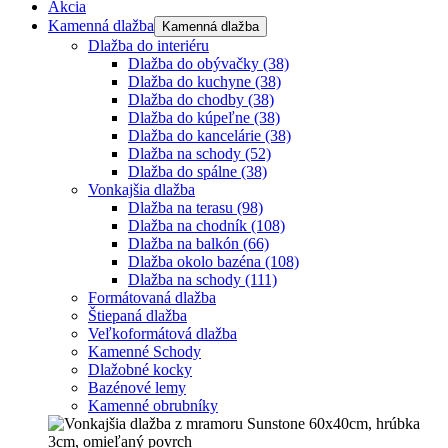
Akcia
Kamenná dlažba
Kamenná dlažba
Dlažba do interiéru
Dlažba do obývačky
(38)
Dlažba do kuchyne
(38)
Dlažba do chodby
(38)
Dlažba do kúpeľne
(38)
Dlažba do kancelárie
(38)
Dlažba na schody
(52)
Dlažba do spálne
(38)
Vonkajšia dlažba
Dlažba na terasu
(98)
Dlažba na chodník
(108)
Dlažba na balkón
(66)
Dlažba okolo bazéna
(108)
Dlažba na schody
(111)
Formátovaná dlažba
Štiepaná dlažba
Veľkoformátová dlažba
Kamenné Schody
Dlažobné kocky
Bazénové lemy
Kamenné obrubníky