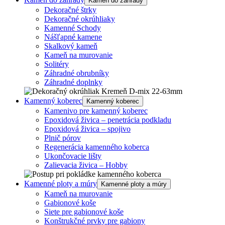
Kameň do záhrady
Dekoračné štrky
Dekoračné okrúhliaky
Kamenné Schody
Nášľapné kamene
Skalkový kameň
Kameň na murovanie
Solitéry
Záhradné obrubníky
Záhradné doplnky
Kamenný koberec
Kamenný koberec
Kamenivo pre kamenný koberec
Epoxidová živica – penetrácia podkladu
Epoxidová živica – spojivo
Plnič pórov
Regenerácia kamenného koberca
Ukončovacie lišty
Zalievacia živica – Hobby
Kamenné ploty a múry
Kamenné ploty a múry
Kameň na murovanie
Gabionové koše
Siete pre gabionové koše
Konštrukčné prvky pre gabiony