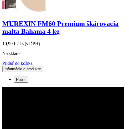
MUREXIN FM60 Premium škárovacia
malta Bahama 4 kg
10,90
€
/ ks
(s DPH)
Na sklade
Pridať do košíka
Informácie o produkte
Popis