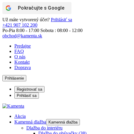
Pokračujte s
Google
Už máte vytvorený účet?
Prihlásiť sa
+421 907 102 200
Po-Pia 8:00 - 17:00 Sobota : 08:00 - 12:00
obchod@kamenta.sk
Predajne
FAQ
O nás
Kontakt
Doprava
Prihlásenie
Registrovať sa
Prihlásiť sa
Akcia
Kamenná dlažba
Kamenná dlažba
Dlažba do interiéru
Dlažba do obývačky
(38)