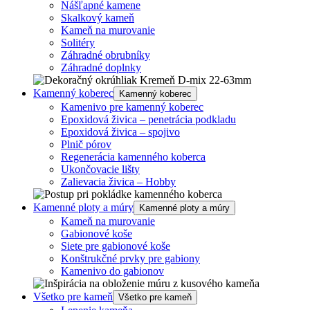
Nášľapné kamene
Skalkový kameň
Kameň na murovanie
Solitéry
Záhradné obrubníky
Záhradné doplnky
Kamenný koberec
Kamenný koberec
Kamenivo pre kamenný koberec
Epoxidová živica – penetrácia podkladu
Epoxidová živica – spojivo
Plnič pórov
Regenerácia kamenného koberca
Ukončovacie lišty
Zalievacia živica – Hobby
Kamenné ploty a múry
Kamenné ploty a múry
Kameň na murovanie
Gabionové koše
Siete pre gabionové koše
Konštrukčné prvky pre gabiony
Kamenivo do gabionov
Všetko pre kameň
Všetko pre kameň