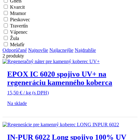
Gneis
Kvarcit
Mramor
Pieskovec
Travertín
Vápenec
Žula
Melafír
Odporúčané
Najnovšie
Najlacnejšie
Najdrahšie
2 produkty
EPOX IC 6020 spojivo UV+ na
regeneráciu kamenného koberca
15,50
€
/ kg
(s DPH)
Na sklade
IN-PUR 6022 Long spojivo 100% UV