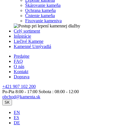
Lepenie kameňa
Škárovanie kameňa
Ochrana kameňa
Čistenie kameňa
Fixovanie kameniva
Celý sortiment
Inšpirácie
Liečivé Kamene
Kamenné Umývadlá
Predajne
FAQ
O nás
Kontakt
Doprava
+421 907 102 200
Po-Pia 8:00 - 17:00 Sobota : 08:00 - 12:00
obchod@kamenta.sk
SK
EN
ES
DE