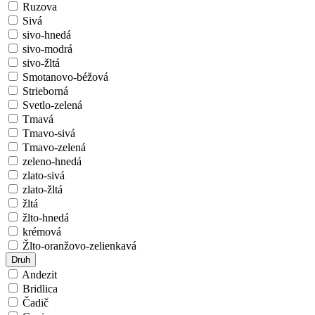
Ruzova
Sivá
sivo-hnedá
sivo-modrá
sivo-žltá
Smotanovo-béžová
Strieborná
Svetlo-zelená
Tmavá
Tmavo-sivá
Tmavo-zelená
zeleno-hnedá
zlato-sivá
zlato-žltá
žltá
žlto-hnedá
krémová
Žlto-oranžovo-zelienkavá
Druh
Andezit
Bridlica
Čadič