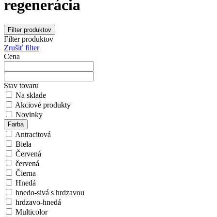
regenerácia
Filter produktov
Filter produktov
Zrušiť filter
Cena
Stav tovaru
Na sklade
Akciové produkty
Novinky
Farba
Antracitová
Biela
Červená
červená
Čierna
Hnedá
hnedo-sivá s hrdzavou
hrdzavo-hnedá
Multicolor