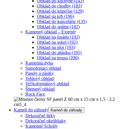
Obklad do kuchyne
(143)
Obklad do chodby
(183)
Obklad do kúpeľne
(129)
Obklad na krb
(196)
Obklad do kancelárie
(135)
Obklad do spálne
(182)
Kamenný obklad – Exteriér
Obklad na fasádu
(192)
Obklad na sokel
(192)
Obklad na plot
(193)
Obklad do altánku
(195)
Obklad na terasu
(200)
Kamenná dyha
Samolepiaci obklad
Panely a pásiky
Tehlový obklad
Veľkoformátový obklad
Štiepaný obklad
Rock Face
Kameň do záhrady
Kameň do záhrady
Dekoračné štrky
Dekoračné okrúhliaky
Kamenné Schody