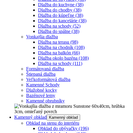
Dlažba do kuchyne
(38)
Dlažba do chodby
(38)
Dlažba do kúpeľne
(38)
Dlažba do kancelárie
(38)
Dlažba na schody
(52)
Dlažba do spálne
(38)
Vonkajšia dlažba
Dlažba na terasu
(98)
Dlažba na chodník
(108)
Dlažba na balkón
(66)
Dlažba okolo bazéna
(108)
Dlažba na schody
(111)
Formátovaná dlažba
Štiepaná dlažba
Veľkoformátová dlažba
Kamenné Schody
Dlažobné kocky
Bazénové lemy
Kamenné obrubníky
Kamenný obklad
Kamenný obklad
Obklad na stenu do interiéru
Obklad do obývačky
(196)