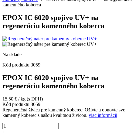
kamenného koberca
EPOX IC 6020 spojivo UV+ na
regeneráciu kamenného koberca
Na sklade
Kód produktu
3059
EPOX IC 6020 spojivo UV+ na
regeneráciu kamenného koberca
15,50
€
/ kg
(s DPH)
Kód produktu
3059
Regeneračná živica pre kamenný koberec: Oživte a obnovte svoj
kamenný koberec s našou kvalitnou živicou.
viac informácii
množstvo
EPOX
+