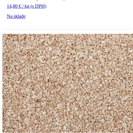
14,80
€
/ kg
(s DPH)
Na sklade