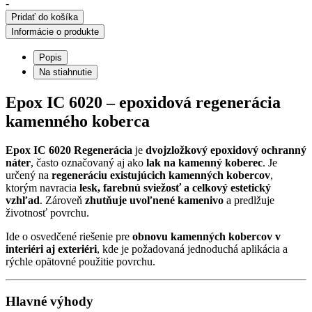
IC
-
6020
Pridať do košíka
spojivo
Informácie o produkte
UV+
na
Popis
regeneráciu
Na stiahnutie
kamenného
koberca
Epox IC 6020 – epoxidová regenerácia
kamenného koberca
Epox IC 6020 Regenerácia
je
dvojzložkový epoxidový ochranný
náter
, často označovaný aj ako
lak na kamenný koberec
. Je
určený na
regeneráciu existujúcich kamenných kobercov
,
ktorým navracia
lesk, farebnú sviežosť a celkový estetický
vzhľad
. Zároveň
zhutňuje uvoľnené kamenivo
a predlžuje
životnosť povrchu.
Ide o osvedčené riešenie pre
obnovu kamenných kobercov v
interiéri aj exteriéri
, kde je požadovaná jednoduchá aplikácia a
rýchle opätovné použitie povrchu.
Hlavné výhody