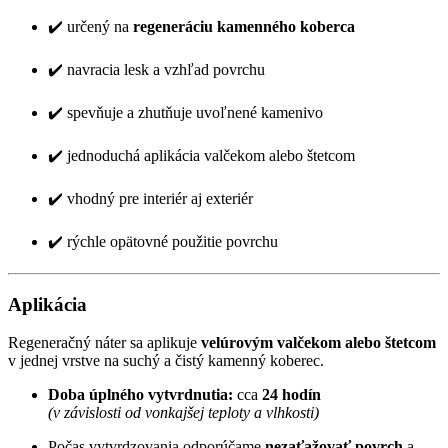
✔️ určený na
regeneráciu kamenného koberca
✔️ navracia lesk a vzhľad povrchu
✔️ spevňuje a zhutňuje uvoľnené kamenivo
✔️ jednoduchá aplikácia valčekom alebo štetcom
✔️ vhodný pre interiér aj exteriér
✔️ rýchle opätovné použitie povrchu
Aplikácia
Regeneračný náter sa aplikuje
velúrovým valčekom alebo štetcom
v jednej vrstve na suchý a čistý kamenný koberec.
Doba úplného vytvrdnutia:
cca
24 hodín
(v závislosti od vonkajšej teploty a vlhkosti)
Počas vytvrdzovania odporúčame
nezaťažovať povrch
a