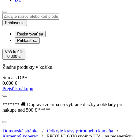
Prihlásenie
Registrovať sa
Prihlásiť sa
Váš košík
0,000
€
Žiadne produkty v košíku.
Suma s DPH
0,000
€
Prejsť k nákupu
******* 🚚 Doprava zdarma na vybrané dlažby a obklady pri
nákupe nad 500 € *****
Domovská stránka
/
Odkryte krásy prírodného kameňa
/
Kamenný koberec
/
EPOX IC 6020 spojivo UV+ na regeneráciu