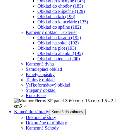
Obklad do kuchyne
(143)
Obklad do chodby
(183)
Obklad do kúpeľne
(129)
Obklad na krb
(196)
Obklad do kancelárie
(135)
Obklad do spálne
(182)
Kamenný obklad – Exteriér
Obklad na fasádu
(192)
Obklad na sokel
(192)
Obklad na plot
(193)
Obklad do altánku
(195)
Obklad na terasu
(200)
Kamenná dyha
Samolepiaci obklad
Panely a pásiky
Tehlový obklad
Veľkoformátový obklad
Štiepaný obklad
Rock Face
Kameň do záhrady
Kameň do záhrady
Dekoračné štrky
Dekoračné okrúhliaky
Kamenné Schody