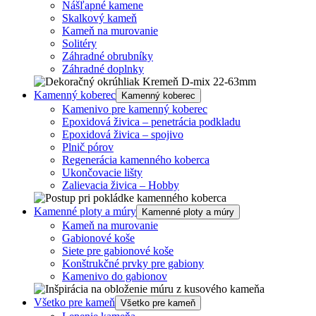
Nášľapné kamene
Skalkový kameň
Kameň na murovanie
Solitéry
Záhradné obrubníky
Záhradné doplnky
Kamenný koberec
Kamenný koberec
Kamenivo pre kamenný koberec
Epoxidová živica – penetrácia podkladu
Epoxidová živica – spojivo
Plnič pórov
Regenerácia kamenného koberca
Ukončovacie lišty
Zalievacia živica – Hobby
Kamenné ploty a múry
Kamenné ploty a múry
Kameň na murovanie
Gabionové koše
Siete pre gabionové koše
Konštrukčné prvky pre gabiony
Kamenivo do gabionov
Všetko pre kameň
Všetko pre kameň