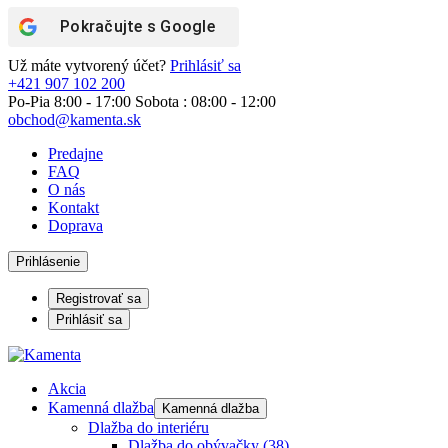
Pokračujte s
Google
Už máte vytvorený účet?
Prihlásiť sa
+421 907 102 200
Po-Pia 8:00 - 17:00 Sobota : 08:00 - 12:00
obchod@kamenta.sk
Predajne
FAQ
O nás
Kontakt
Doprava
Prihlásenie
Registrovať sa
Prihlásiť sa
Akcia
Kamenná dlažba
Kamenná dlažba
Dlažba do interiéru
Dlažba do obývačky
(38)