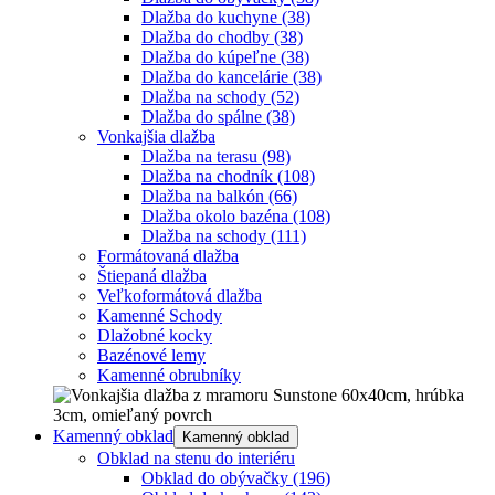
Dlažba do kuchyne
(38)
Dlažba do chodby
(38)
Dlažba do kúpeľne
(38)
Dlažba do kancelárie
(38)
Dlažba na schody
(52)
Dlažba do spálne
(38)
Vonkajšia dlažba
Dlažba na terasu
(98)
Dlažba na chodník
(108)
Dlažba na balkón
(66)
Dlažba okolo bazéna
(108)
Dlažba na schody
(111)
Formátovaná dlažba
Štiepaná dlažba
Veľkoformátová dlažba
Kamenné Schody
Dlažobné kocky
Bazénové lemy
Kamenné obrubníky
Kamenný obklad
Kamenný obklad
Obklad na stenu do interiéru
Obklad do obývačky
(196)