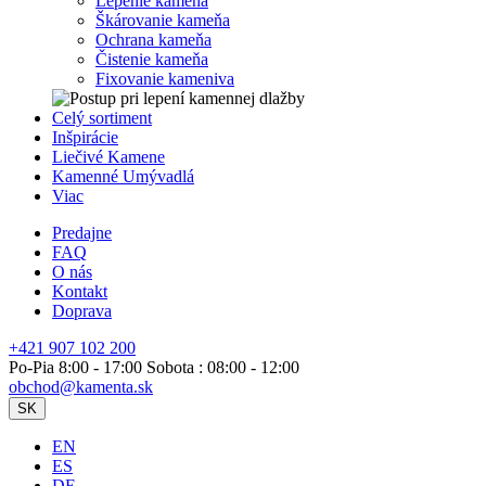
Lepenie kameňa
Škárovanie kameňa
Ochrana kameňa
Čistenie kameňa
Fixovanie kameniva
Celý sortiment
Inšpirácie
Liečivé Kamene
Kamenné Umývadlá
Viac
Predajne
FAQ
O nás
Kontakt
Doprava
+421 907 102 200
Po-Pia 8:00 - 17:00 Sobota : 08:00 - 12:00
obchod@kamenta.sk
SK
EN
ES
DE