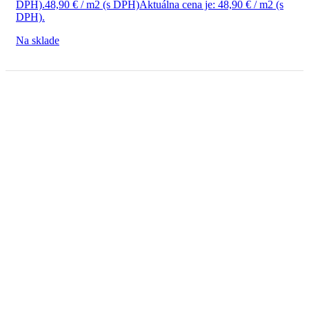
DPH).
48,90
€
/ m2
(s DPH)
Aktuálna cena je: 48,90 € / m2 (s
DPH).
Na sklade