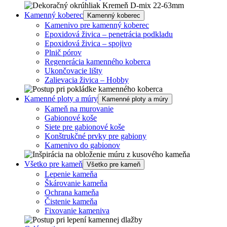
Kamenný koberec
Kamenný koberec
Kamenivo pre kamenný koberec
Epoxidová živica – penetrácia podkladu
Epoxidová živica – spojivo
Plnič pórov
Regenerácia kamenného koberca
Ukončovacie lišty
Zalievacia živica – Hobby
Kamenné ploty a múry
Kamenné ploty a múry
Kameň na murovanie
Gabionové koše
Siete pre gabionové koše
Konštrukčné prvky pre gabiony
Kamenivo do gabionov
Všetko pre kameň
Všetko pre kameň
Lepenie kameňa
Škárovanie kameňa
Ochrana kameňa
Čistenie kameňa
Fixovanie kameniva