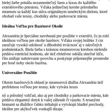
bielej farbe prináša nezameniteľný šarm a luxus do každého
exteriérového priestoru. Vďaka jedinečnej kresbe prírodného
mramoru sa každý kus stáva originálnym umeleckým dielom, ktoré
obohatí vaše terasy, chodníky alebo parkovacie miesta.
Ideálna Voľba pre Bazénové Okolie
Alexandria je špeciálne navrhnutá pre použitie v exteriéri, čo ju robí
ideálnou voľbou pre okolie bazénov. Vďaka svojej hrúbke 3 cm
zaručuje vysokú odolnosť a dlhodobú trvácnosť aj v náročných
podmienkach. Biela farba s krásnou mramorovou kresbou nielenže
pridáva estetickú hodnotu, ale tiež efektívne odráža slnečné lúče,
čím znižuje nahrievanie povrchu a poskytuje príjemnejšie prostredie
pre bosé nohy okolo bazéna.
Univerzálne Použitie
Okrem bazénových oblastí je mramorová dlažba Alexandria tiež
perfektnou voľbou pre terasy, kde vytvára luxus
ný a prírodný vzhľad, ako aj pre chodníky a parkovacie miesta, kde
pridáva elegantný dotyk k vašej záhrade či vjazdu. S tesanými
hranami sa dlaždice ľahko inštalujú a vytvárajú hladké prechody,
ideálne pre akýkoľvek vonkajší dizajn.