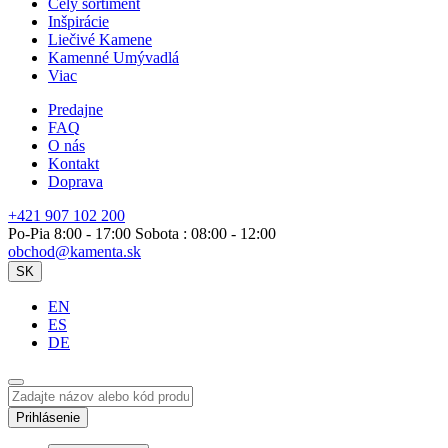
Celý sortiment
Inšpirácie
Liečivé Kamene
Kamenné Umývadlá
Viac
Predajne
FAQ
O nás
Kontakt
Doprava
+421 907 102 200
Po-Pia 8:00 - 17:00 Sobota : 08:00 - 12:00
obchod@kamenta.sk
SK
EN
ES
DE
Prihlásenie