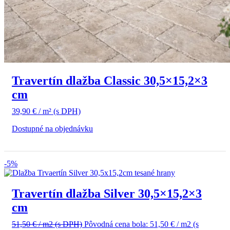
Travertín dlažba Classic 30,5×15,2×3
cm
39,90
€
/ m²
(s DPH)
Dostupné na objednávku
-5%
Travertín dlažba Silver 30,5×15,2×3
cm
51,50
€
/ m2
(s DPH)
Pôvodná cena bola: 51,50 € / m2 (s