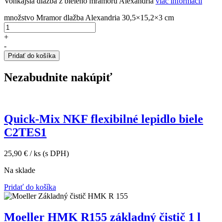
Vonkajšia dlažba z bieleho mramoru Alexandria
viac informácii
množstvo Mramor dlažba Alexandria 30,5×15,2×3 cm
+
-
Pridať do košíka
Nezabudnite nakúpiť
Quick-Mix NKF flexibilné lepidlo biele
C2TES1
25,90
€
/ ks
(s DPH)
Na sklade
Pridať do košíka
Moeller HMK R155 základný čistič 1 l