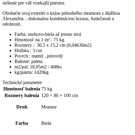
riešenie pre váš vonkajší priestor.
Obohaťte svoj exteriér o krásu prírodného mramoru s dlažbou
Alexandria – dokonalou kombináciou luxusu, funkčnosti a
odolnosti.
Farba: snehovo-biela až jemne sivá
Hmotnosť na 1 m² : 75 kg
Rozmery : 30,5 x 15,2 cm (0,04636m2)
Hrúbka : 3 cm
Povrch : matný , pórovitý
Balenie: paleta
m2/pal: 18,95m2 / 408ks
kg/paleta: 1420kg
Technické parametre
Hmotnosť balenia
75 kg
Rozmery balenia
120 × 80 × 100 cm
Druh
Mramor
Farba
Biela