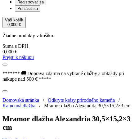
Registrovať sa
Prihlásiť sa
Váš košík
0,000
€
Žiadne produkty v košíku.
Suma s DPH
0,000
€
Prejsť k nákupu
******* 🚚 Doprava zdarma na vybrané dlažby a obklady pri
nákupe nad 500 € *****
Domovská stránka
/
Odkryte krásy prírodného kameňa
/
Kamenná dlažba
/
Mramor dlažba Alexandria 30,5×15,2×3 cm
Mramor dlažba Alexandria 30,5×15,2×3
cm