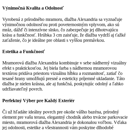
Výnimočná Kvalita a Odolnosť
Vyrobená z prírodného mramoru, dlažba Alexandria sa vyznačuje
výnimočnou odolnosťou proti poveternostným vplyvom, ako sú
mráz, dážď či intenzívne slnko, čo zabezpečuje jej dlhotrvajúcu
krásu a funkčnosť. Hrúbka 3 cm zaisťuje, že dlažba vydrží aj ťažké
zaťaženie, čo je ideálne pre oblasti s vyššou premávkou.
Estetika a Funkčnosť
Mramorová dlažba Alexandria kombinuje v sebe nádherný vizuálny
efekt s praktickosťou. Jej biela farba s nádhernou mramorovou
textúrou pridáva priestoru vizuálnu hĺbku a rozmanitosť, zatiaľ čo
tesané hrany umožňujú presné a esteticky príjemné ukladanie. Táto
dlažba je nielen krásna, ale aj funkčná, poskytujúc odolný a ľahko
udržiavateľný povrch.
Perfektný Výber pre Každý Exteriér
Či už hľadáte ideálny povrch pre okolie vášho bazéna, prírodný
element pre vašu terasu, elegantný chodník alebo trvácne parkovacie
miesto, mramorová dlažba Alexandria je dokonalou voľbou. Vďaka
jej odolnosti, estetike a všestrannosti vám poskytne dlhodobé