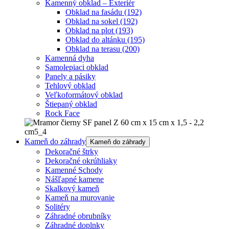
Kamenný obklad – Exteriér
Obklad na fasádu
(192)
Obklad na sokel
(192)
Obklad na plot
(193)
Obklad do altánku
(195)
Obklad na terasu
(200)
Kamenná dyha
Samolepiaci obklad
Panely a pásiky
Tehlový obklad
Veľkoformátový obklad
Štiepaný obklad
Rock Face
Kameň do záhrady
Kameň do záhrady
Dekoračné štrky
Dekoračné okrúhliaky
Kamenné Schody
Nášľapné kamene
Skalkový kameň
Kameň na murovanie
Solitéry
Záhradné obrubníky
Záhradné doplnky