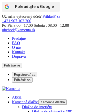
Pokračujte s
Google
Už máte vytvorený účet?
Prihlásiť sa
+421 907 102 200
Po-Pia 8:00 - 17:00 Sobota : 08:00 - 12:00
obchod@kamenta.sk
Predajne
FAQ
O nás
Kontakt
Doprava
Prihlásenie
Registrovať sa
Prihlásiť sa
Akcia
Kamenná dlažba
Kamenná dlažba
Dlažba do interiéru
Dlažba do obývačky
(38)