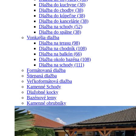
Dlažba do kuchyne
(38)
Dlažba do chodby
(38)
Dlažba do kúpeľne
(38)
Dlažba do kancelárie
(38)
Dlažba na schody
(52)
Dlažba do spálne
(38)
Vonkajšia dlažba
Dlažba na terasu
(98)
Dlažba na chodník
(108)
Dlažba na balkón
(66)
Dlažba okolo bazéna
(108)
Dlažba na schody
(111)
Formátovaná dlažba
Štiepaná dlažba
Veľkoformátová dlažba
Kamenné Schody
Dlažobné kocky
Bazénové lemy
Kamenné obrubníky