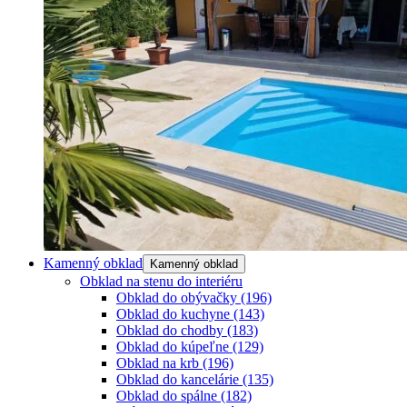
Kamenný obklad
Kamenný obklad
Obklad na stenu do interiéru
Obklad do obývačky
(196)
Obklad do kuchyne
(143)
Obklad do chodby
(183)
Obklad do kúpeľne
(129)
Obklad na krb
(196)
Obklad do kancelárie
(135)
Obklad do spálne
(182)