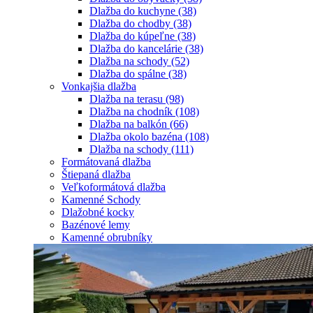
Dlažba do kuchyne
(38)
Dlažba do chodby
(38)
Dlažba do kúpeľne
(38)
Dlažba do kancelárie
(38)
Dlažba na schody
(52)
Dlažba do spálne
(38)
Vonkajšia dlažba
Dlažba na terasu
(98)
Dlažba na chodník
(108)
Dlažba na balkón
(66)
Dlažba okolo bazéna
(108)
Dlažba na schody
(111)
Formátovaná dlažba
Štiepaná dlažba
Veľkoformátová dlažba
Kamenné Schody
Dlažobné kocky
Bazénové lemy
Kamenné obrubníky