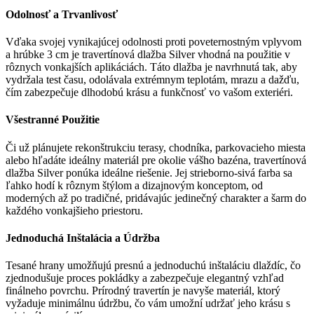
Odolnosť a Trvanlivosť
Vďaka svojej vynikajúcej odolnosti proti poveternostným vplyvom
a hrúbke 3 cm je travertínová dlažba Silver vhodná na použitie v
rôznych vonkajších aplikáciách. Táto dlažba je navrhnutá tak, aby
vydržala test času, odolávala extrémnym teplotám, mrazu a dažďu,
čím zabezpečuje dlhodobú krásu a funkčnosť vo vašom exteriéri.
Všestranné Použitie
Či už plánujete rekonštrukciu terasy, chodníka, parkovacieho miesta
alebo hľadáte ideálny materiál pre okolie vášho bazéna, travertínová
dlažba Silver ponúka ideálne riešenie. Jej strieborno-sivá farba sa
ľahko hodí k rôznym štýlom a dizajnovým konceptom, od
moderných až po tradičné, pridávajúc jedinečný charakter a šarm do
každého vonkajšieho priestoru.
Jednoduchá Inštalácia a Údržba
Tesané hrany umožňujú presnú a jednoduchú inštaláciu dlaždíc, čo
zjednodušuje proces pokládky a zabezpečuje elegantný vzhľad
finálneho povrchu. Prírodný travertín je navyše materiál, ktorý
vyžaduje minimálnu údržbu, čo vám umožní udržať jeho krásu s