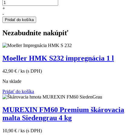
množstvo
m2
m2
Travertín
(s
(s
+
dlažba
DPH).
DPH).
-
Silver
Pridať do košíka
30,5×15,2×3
cm
Nezabudnite nakúpiť
Moeller HMK S232 impregnácia 1 l
42,90
€
/ ks
(s DPH)
Na sklade
Pridať do košíka
MUREXIN FM60 Premium škárovacia
malta Siedengrau 4 kg
10,90
€
/ ks
(s DPH)