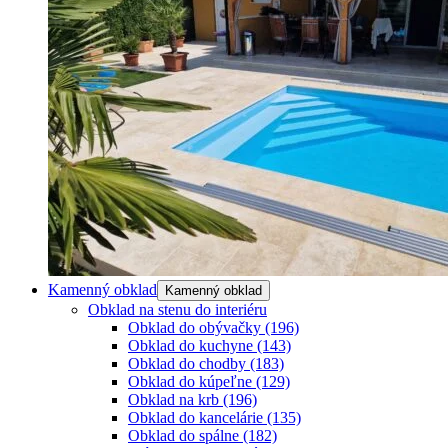
Kamenný obklad
Kamenný obklad
Obklad na stenu do interiéru
Obklad do obývačky
(196)
Obklad do kuchyne
(143)
Obklad do chodby
(183)
Obklad do kúpeľne
(129)
Obklad na krb
(196)
Obklad do kancelárie
(135)
Obklad do spálne
(182)