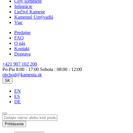
Celý sortiment
Inšpirácie
Liečivé Kamene
Kamenné Umývadlá
Viac
Predajne
FAQ
O nás
Kontakt
Doprava
+421 907 102 200
Po-Pia 8:00 - 17:00 Sobota : 08:00 - 12:00
obchod@kamenta.sk
SK
EN
ES
DE
Prihlásenie