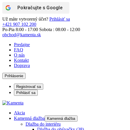
Pokračujte s
Google
Už máte vytvorený účet?
Prihlásiť sa
+421 907 102 200
Po-Pia 8:00 - 17:00 Sobota : 08:00 - 12:00
obchod@kamenta.sk
Predajne
FAQ
O nás
Kontakt
Doprava
Prihlásenie
Registrovať sa
Prihlásiť sa
Akcia
Kamenná dlažba
Kamenná dlažba
Dlažba do interiéru
Dlažba do obývačky
(38)