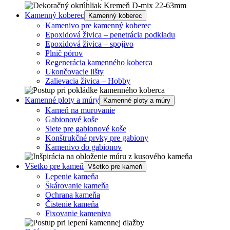
Kamenný koberec
Kamenný koberec
Kamenivo pre kamenný koberec
Epoxidová živica – penetrácia podkladu
Epoxidová živica – spojivo
Plnič pórov
Regenerácia kamenného koberca
Ukončovacie lišty
Zalievacia živica – Hobby
Kamenné ploty a múry
Kamenné ploty a múry
Kameň na murovanie
Gabionové koše
Siete pre gabionové koše
Konštrukčné prvky pre gabiony
Kamenivo do gabionov
Všetko pre kameň
Všetko pre kameň
Lepenie kameňa
Škárovanie kameňa
Ochrana kameňa
Čistenie kameňa
Fixovanie kameniva