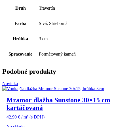
Druh
Travertín
Farba
Sivá, Strieborná
Hrúbka
3 cm
Spracovanie
Formátovaný kameň
Podobné produkty
Novinka
Mramor dlažba Sunstone 30×15 cm
kartáčovaná
42,90
€
/ m²
(s DPH)
Na sklade