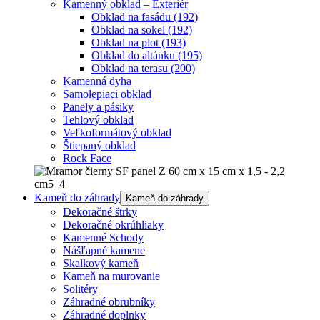
Kamenný obklad – Exteriér
Obklad na fasádu
(192)
Obklad na sokel
(192)
Obklad na plot
(193)
Obklad do altánku
(195)
Obklad na terasu
(200)
Kamenná dyha
Samolepiaci obklad
Panely a pásiky
Tehlový obklad
Veľkoformátový obklad
Štiepaný obklad
Rock Face
Kameň do záhrady
Kameň do záhrady
Dekoračné štrky
Dekoračné okrúhliaky
Kamenné Schody
Nášľapné kamene
Skalkový kameň
Kameň na murovanie
Solitéry
Záhradné obrubníky
Záhradné doplnky