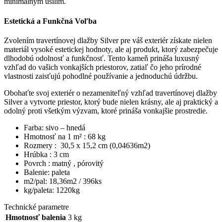
minimálnym úsilím.
Estetická a Funkčná Voľba
Zvolením travertínovej dlažby Silver pre váš exteriér získate nielen
materiál vysoké estetickej hodnoty, ale aj produkt, ktorý zabezpečuje
dlhodobú odolnosť a funkčnosť. Tento kameň prináša luxusný
vzhľad do vašich vonkajších priestorov, zatiaľ čo jeho prírodné
vlastnosti zaisťujú pohodlné používanie a jednoduchú údržbu.
Obohaťte svoj exteriér o nezameniteľný vzhľad travertínovej dlažby
Silver a vytvorte priestor, ktorý bude nielen krásny, ale aj praktický a
odolný proti všetkým výzvam, ktoré prináša vonkajšie prostredie.
Farba: sivo – hnedá
Hmotnosť na 1 m² : 68 kg
Rozmery : 30,5 x 15,2 cm (0,04636m2)
Hrúbka : 3 cm
Povrch : matný , pórovitý
Balenie: paleta
m2/pal: 18,36m2 / 396ks
kg/paleta: 1220kg
Technické parametre
Hmotnosť balenia
3 kg