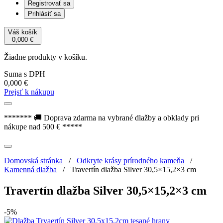
Registrovať sa
Prihlásiť sa
Váš košík
0,000
€
Žiadne produkty v košíku.
Suma s DPH
0,000
€
Prejsť k nákupu
******* 🚚 Doprava zdarma na vybrané dlažby a obklady pri
nákupe nad 500 € *****
Domovská stránka
/
Odkryte krásy prírodného kameňa
/
Kamenná dlažba
/
Travertín dlažba Silver 30,5×15,2×3 cm
Travertín dlažba Silver 30,5×15,2×3 cm
-5%