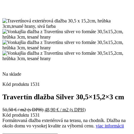
Na sklade
Kód produktu
1531
Travertín dlažba Silver 30,5×15,2×3 cm
Pôvodná
Aktuálna
51,50
€
/ m2
(s DPH)
48,90
€
/ m2
(s DPH)
cena
cena
Kód produktu
1531
bola:
je:
Formátovaná dlažba exteriérová na terasu, na chodník. Dlažba na
51,50 €
48,90 €
okolo domu vo vysokej kvalite za výbornú cenu.
viac informácii
/
/