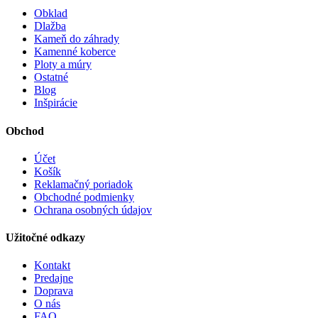
Obklad
Dlažba
Kameň do záhrady
Kamenné koberce
Ploty a múry
Ostatné
Blog
Inšpirácie
Obchod
Účet
Košík
Reklamačný poriadok
Obchodné podmienky
Ochrana osobných údajov
Užitočné odkazy
Kontakt
Predajne
Doprava
O nás
FAQ