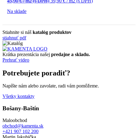
Pôvodná
Aktuálna
45,90
€
/ m2
(s DPH)
39,90
€
/ m2
(s DPH)
cena
cena
Na sklade
bola:
je:
45,90 €
39,90 €
/
/
m2
m2
Stiahnite si náš
katalóg produktov
(s
(s
stiahnuť pdf
DPH).
DPH).
Krátka prezentácia našej
predajne a skladu.
Prehrať video
Potrebujete poradiť?
Napíšte nám alebo zavolate, radi vám pomôžeme.
Všetky kontakty
Bošany-Baštín
Maloobchod
obchod@kamenta.sk
+421 907 102 200
Martin Jakubička