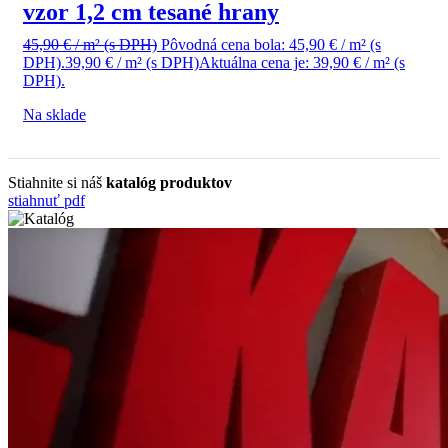
vzor 1,2 cm tesané hrany
45,90
€
/ m²
(s DPH)
Pôvodná cena bola: 45,90 € / m² (s
DPH).
39,90
€
/ m²
(s DPH)
Aktuálna cena je: 39,90 € / m² (s
DPH).
Na sklade
Stiahnite si náš
katalóg produktov
stiahnuť pdf