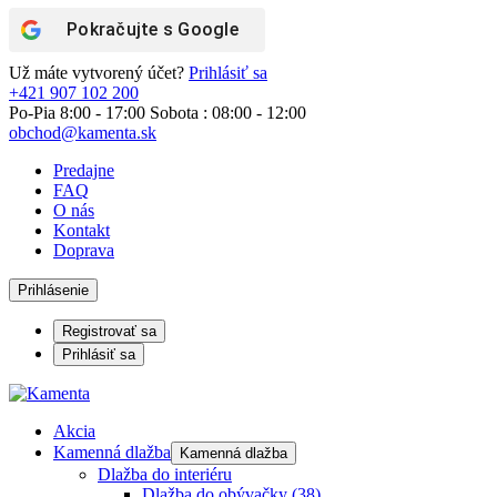
Pokračujte s
Google
Už máte vytvorený účet?
Prihlásiť sa
+421 907 102 200
Po-Pia 8:00 - 17:00 Sobota : 08:00 - 12:00
obchod@kamenta.sk
Predajne
FAQ
O nás
Kontakt
Doprava
Prihlásenie
Registrovať sa
Prihlásiť sa
Akcia
Kamenná dlažba
Kamenná dlažba
Dlažba do interiéru
Dlažba do obývačky
(38)