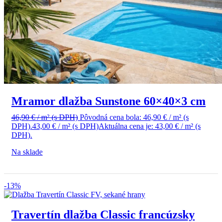
Mramor dlažba Sunstone 60×40×3 cm
46,90
€
/ m²
(s DPH)
Pôvodná cena bola: 46,90 € / m² (s
DPH).
43,00
€
/ m²
(s DPH)
Aktuálna cena je: 43,00 € / m² (s
DPH).
Na sklade
-13%
Travertín dlažba Classic francúzsky