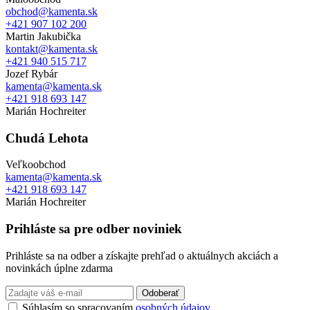
obchod@kamenta.sk
+421 907 102 200
Martin Jakubička
kontakt@kamenta.sk
+421 940 515 717
Jozef Rybár
kamenta@kamenta.sk
+421 918 693 147
Marián Hochreiter
Chudá Lehota
Veľkoobchod
kamenta@kamenta.sk
+421 918 693 147
Marián Hochreiter
Prihláste sa pre odber noviniek
Prihláste sa na odber a získajte prehľad o aktuálnych akciách a
novinkách úplne zdarma
Odoberať
Súhlasím so spracovaním
osobných údajov