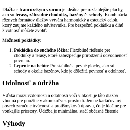
Dlažba s
francúzskym vzorom
je ideálna pre rozľahlejšie plochy,
ako sú
terasy, záhradné chodníky, bazény
či
schody
. Kombinácia
rôznych formátov dlažby vytvára harmonický a estetický celok,
ktorý zaujme každého návštevníka. Pre bezpečnú pokládku a dlhú
životnosť môžete zvoliť:
Možnosti pokládky
:
Pokládka do suchého lôžka
: Flexibilné riešenie pre
chodníky a terasy, ktoré zabezpečuje prirodzenú odvodnenosť
povrchu.
Lepenie na betón
: Pre stabilné a pevné plochy, ako sú
schody a okolie bazénov, kde je dôležitá pevnosť a odolnosť.
Odolnosť a údržba
Vďaka mrazuvzdornosti a odolnosti voči vlhkosti je táto dlažba
vhodná pre použitie v akomkoľvek prostredí. Jemne kartáčovaný
povrch zaručuje trvácnosť a protišmykovú úpravu, čo je ideálne pre
vonkajšie priestory. Údržba je minimálna, stačí občasné čistenie.
Výhody