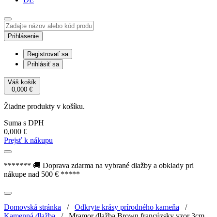
Prihlásenie
Registrovať sa
Prihlásiť sa
Váš košík
0,000
€
Žiadne produkty v košíku.
Suma s DPH
0,000
€
Prejsť k nákupu
******* 🚚 Doprava zdarma na vybrané dlažby a obklady pri
nákupe nad 500 € *****
Domovská stránka
/
Odkryte krásy prírodného kameňa
/
Kamenná dlažba
/
Mramor dlažba Brown francúzsky vzor 3cm