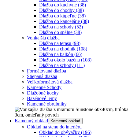
Dlažba do kuchyne
(38)
Dlažba do chodby
(38)
Dlažba do kúpeľne
(38)
Dlažba do kancelárie
(38)
Dlažba na schody
(52)
Dlažba do spálne
(38)
Vonkajšia dlažba
Dlažba na terasu
(98)
Dlažba na chodník
(108)
Dlažba na balkón
(66)
Dlažba okolo bazéna
(108)
Dlažba na schody
(111)
Formátovaná dlažba
Štiepaná dlažba
Veľkoformátová dlažba
Kamenné Schody
Dlažobné kocky
Bazénové lemy
Kamenné obrubníky
Kamenný obklad
Kamenný obklad
Obklad na stenu do interiéru
Obklad do obývačky
(196)