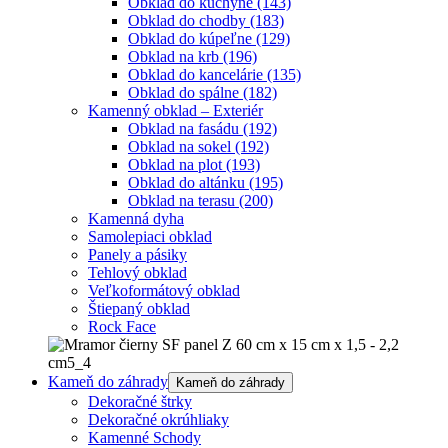
Obklad do kuchyne
(143)
Obklad do chodby
(183)
Obklad do kúpeľne
(129)
Obklad na krb
(196)
Obklad do kancelárie
(135)
Obklad do spálne
(182)
Kamenný obklad – Exteriér
Obklad na fasádu
(192)
Obklad na sokel
(192)
Obklad na plot
(193)
Obklad do altánku
(195)
Obklad na terasu
(200)
Kamenná dyha
Samolepiaci obklad
Panely a pásiky
Tehlový obklad
Veľkoformátový obklad
Štiepaný obklad
Rock Face
Kameň do záhrady
Kameň do záhrady
Dekoračné štrky
Dekoračné okrúhliaky
Kamenné Schody