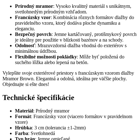
Prírodný mramor
: Vysoko kvalitný materiál s unikátnym,
svetlohnedým prírodným vzhľadom.
Francúzsky vzor
: Kombinácia rôznych formátov dlažby do
pravidelného vzoru, ktorý dodáva ploche dynamiku a
eleganciu.
Bezpečný povrch
: Jemne kartáčovaný, protišmykový povrch
je ideálny pre použitie v blízkosti bazénov a na schody.
Odolnosť
: Mrazuvzdorná dlažba vhodná do exteriérov s
minimálnou údržbou.
Flexibilné možnosti pokládky
: Môže byť položená do
suchého lôžka alebo lepená na betón.
Vylepšite svoje exteriérové priestory s francúzskym vzorom dlažby
Mramor Brown. Elegantná a odolná, ideálna pre väčšie plochy.
Objednajte si ešte dnes!
Technické špecifikácie
Materiál
: Prírodný mramor
Formát
: Francúzsky vzor (viacero formátov v pravidelnom
vzore)
Hrúbka
: 3 cm (tolerancia ±1-2mm)
Farba
: Svetlohnedá
Typ hrán
: Jemne omieľané