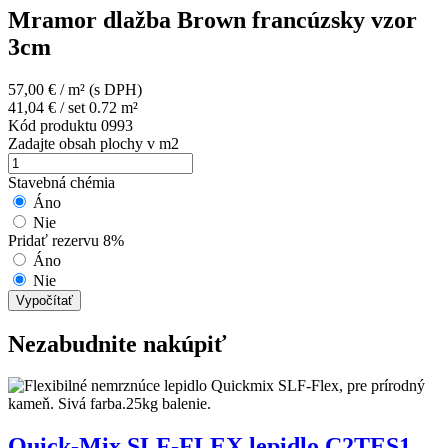
Mramor dlažba Brown francúzsky vzor
3cm
57,00
€
/ m²
(s DPH)
41,04
€
/ set 0.72 m²
Kód produktu
0993
Zadajte obsah plochy v m2
Stavebná chémia
Áno
Nie
Pridať rezervu 8%
Áno
Nie
Vypočítať
Nezabudnite nakúpiť
Quick-Mix SLF-FLEX lepidlo C2TES1