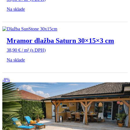
Na sklade
Mramor dlažba Saturn 30×15×3 cm
38,90
€
/ m²
(s DPH)
Na sklade
-8%