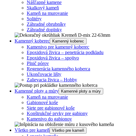
Nášľapné kamene
Skalkový kameň
Kameň na murovanie
Solitéry
Záhradné obrubníky
Záhradné doplnky
Kamenný koberec
Kamenný koberec
Kamenivo pre kamenný koberec
Epoxidová živica – penetrácia podkladu
Epoxidová živica – spojivo
Plnič pórov
Regenerácia kamenného koberca
Ukončovacie lišty
Zalievacia živica – Hobby
Kamenné ploty a múry
Kamenné ploty a múry
Kameň na murovanie
Gabionové koše
Siete pre gabionové koše
Konštrukčné prvky pre gabiony
Kamenivo do gabionov
Všetko pre kameň
Všetko pre kameň