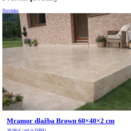
Novinka
Mramor dlažba Brown 60×40×2 cm
39,90
€
/ m²
(s DPH)