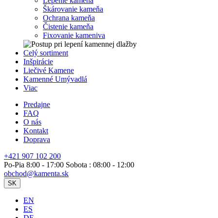
Lepenie kameňa
Škárovanie kameňa
Ochrana kameňa
Čistenie kameňa
Fixovanie kameniva
Celý sortiment
Inšpirácie
Liečivé Kamene
Kamenné Umývadlá
Viac
Predajne
FAQ
O nás
Kontakt
Doprava
+421 907 102 200
Po-Pia 8:00 - 17:00 Sobota : 08:00 - 12:00
obchod@kamenta.sk
SK
EN
ES
DE