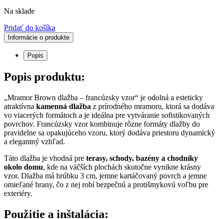
Na sklade
Pridať do košíka
Informácie o produkte
Popis
Popis produktu:
„Mramor Brown dlažba – francúzsky vzor“ je odolná a esteticky
atraktívna
kamenná dlažba
z prírodného mramoru, ktorá sa dodáva
vo viacerých formátoch a je ideálna pre vytváranie sofistikovaných
povrchov. Francúzsky vzor kombinuje rôzne formáty dlažby do
pravidelne sa opakujúceho vzoru, ktorý dodáva priestoru dynamický
a elegantný vzhľad.
Táto dlažba je vhodná pre
terasy, schody, bazény a chodníky
okolo domu
, kde na väčších plochách skutočne vynikne krásny
vzor. Dlažba má hrúbku 3 cm, jemne kartáčovaný povrch a jemne
omieľané hrany, čo z nej robí bezpečnú a protišmykovú voľbu pre
exteriéry.
Použitie a inštalácia: