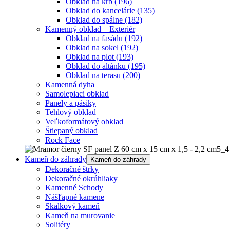
Obklad na krb
(196)
Obklad do kancelárie
(135)
Obklad do spálne
(182)
Kamenný obklad – Exteriér
Obklad na fasádu
(192)
Obklad na sokel
(192)
Obklad na plot
(193)
Obklad do altánku
(195)
Obklad na terasu
(200)
Kamenná dyha
Samolepiaci obklad
Panely a pásiky
Tehlový obklad
Veľkoformátový obklad
Štiepaný obklad
Rock Face
Kameň do záhrady
Kameň do záhrady
Dekoračné štrky
Dekoračné okrúhliaky
Kamenné Schody
Nášľapné kamene
Skalkový kameň
Kameň na murovanie
Solitéry