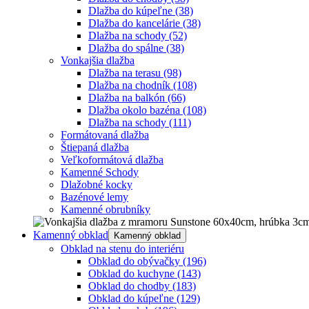
Dlažba do kúpeľne
(38)
Dlažba do kancelárie
(38)
Dlažba na schody
(52)
Dlažba do spálne
(38)
Vonkajšia dlažba
Dlažba na terasu
(98)
Dlažba na chodník
(108)
Dlažba na balkón
(66)
Dlažba okolo bazéna
(108)
Dlažba na schody
(111)
Formátovaná dlažba
Štiepaná dlažba
Veľkoformátová dlažba
Kamenné Schody
Dlažobné kocky
Bazénové lemy
Kamenné obrubníky
Kamenný obklad
Kamenný obklad
Obklad na stenu do interiéru
Obklad do obývačky
(196)
Obklad do kuchyne
(143)
Obklad do chodby
(183)
Obklad do kúpeľne
(129)