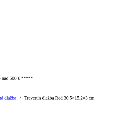
e nad 500 € *****
á dlažba
/
Travertín dlažba Red 30,5×15,2×3 cm