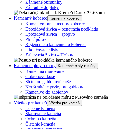
Záhradné obrubníky
Záhradné doplnky
Kamenný koberec
Kamenný koberec
Kamenivo pre kamenný koberec
Epoxidová živica – penetrácia podkladu
Epoxidová živica – spojivo
Plnič pórov
Regenerácia kamenného koberca
Ukončovacie lišty
Zalievacia živica – Hobby
Kamenné ploty a múry
Kamenné ploty a múry
Kameň na murovanie
Gabionové koše
Siete pre gabionové koše
Konštrukčné prvky pre gabiony
Kamenivo do gabionov
Všetko pre kameň
Všetko pre kameň
Lepenie kameňa
Škárovanie kameňa
Ochrana kameňa
Čistenie kameňa