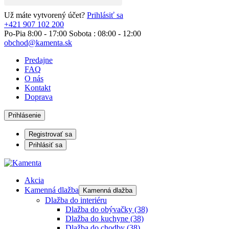
Už máte vytvorený účet?
Prihlásiť sa
+421 907 102 200
Po-Pia 8:00 - 17:00 Sobota : 08:00 - 12:00
obchod@kamenta.sk
Predajne
FAQ
O nás
Kontakt
Doprava
Prihlásenie
Registrovať sa
Prihlásiť sa
Akcia
Kamenná dlažba
Kamenná dlažba
Dlažba do interiéru
Dlažba do obývačky
(38)
Dlažba do kuchyne
(38)
Dlažba do chodby
(38)