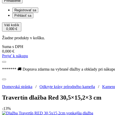
Prihlásenie
Registrovať sa
Prihlásiť sa
Váš košík
0,000
€
Žiadne produkty v košíku.
Suma s DPH
0,000
€
Prejsť k nákupu
******* 🚚 Doprava zdarma na vybrané dlažby a obklady pri nákup
Domovská stránka
/
Odkryte krásy prírodného kameňa
/
Kamenn
Travertín dlažba Red 30,5×15,2×3 cm
-13%