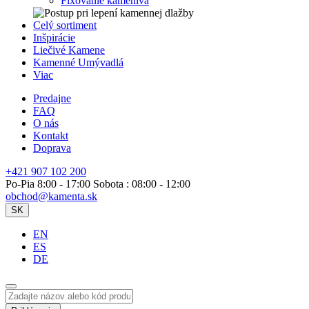
Fixovanie kameniva
Celý sortiment
Inšpirácie
Liečivé Kamene
Kamenné Umývadlá
Viac
Predajne
FAQ
O nás
Kontakt
Doprava
+421 907 102 200
Po-Pia 8:00 - 17:00 Sobota : 08:00 - 12:00
obchod@kamenta.sk
SK
EN
ES
DE