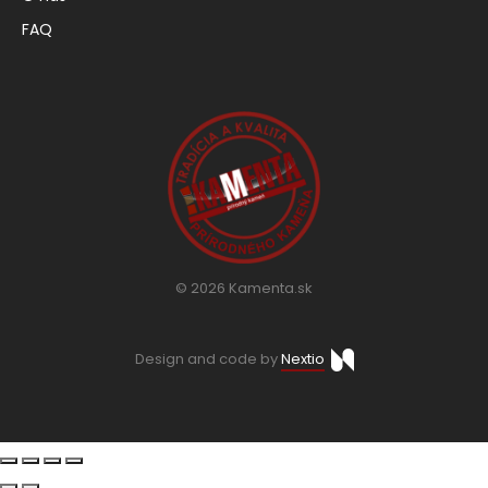
FAQ
© 2026 Kamenta.sk
Design and code by
Nextio