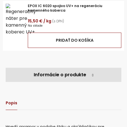
EPOX IC 6020 spojivo UV+ na regeneráciu
kamenného koberca
15,50
€
/ kg
(s DPH)
Na sklade
PRIDAŤ DO KOŠÍKA
Informácie o produkte
Popis
Hnedý mramor v podobe štrku a okrúhliačikov pre