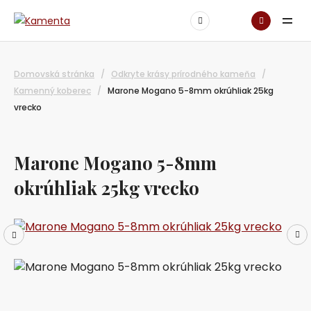
Domovská stránka
/
Odkryte krásy prírodného kameňa
/
Kamenný koberec
/
Marone Mogano 5-8mm okrúhliak 25kg
vrecko
Marone Mogano 5-8mm
okrúhliak 25kg vrecko