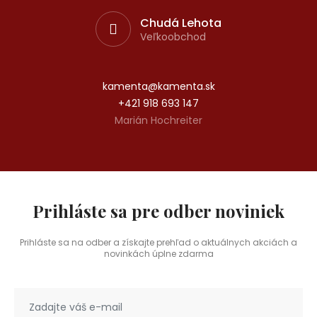
Chudá Lehota
Veľkoobchod
kamenta@kamenta.sk
+421 918 693 147
Marián Hochreiter
Prihláste sa pre odber noviniek
Prihláste sa na odber a získajte prehľad o aktuálnych akciách a
novinkách úplne zdarma