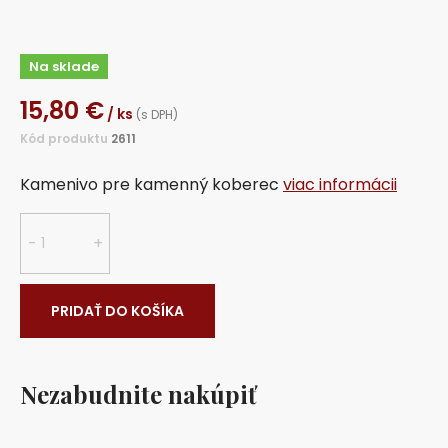
Na sklade
15,80
€
/ ks
(s DPH)
Kód produktu
2611
Kamenivo pre kamenný koberec
viac informácii
množstvo
-
+
Marone
Mogano
5-
PRIDAŤ DO KOŠÍKA
8mm
okrúhliak
25kg
Nezabudnite nakúpiť
vrecko