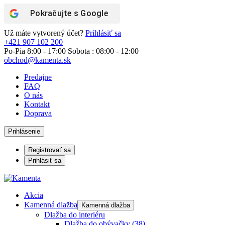
Pokračujte s
Google
Už máte vytvorený účet?
Prihlásiť sa
+421 907 102 200
Po-Pia 8:00 - 17:00 Sobota : 08:00 - 12:00
obchod@kamenta.sk
Predajne
FAQ
O nás
Kontakt
Doprava
Prihlásenie
Registrovať sa
Prihlásiť sa
Akcia
Kamenná dlažba
Kamenná dlažba
Dlažba do interiéru
Dlažba do obývačky
(38)