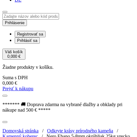
Prihlásenie
Registrovať sa
Prihlásiť sa
Váš košík
0,000
€
Žiadne produkty v košíku.
Suma s DPH
0,000
€
Prejsť k nákupu
******* 🚚 Doprava zdarma na vybrané dlažby a obklady pri
nákupe nad 500 € *****
Domovská stránka
/
Odkryte krásy prírodného kameňa
/
Kamenný koberec
/
Nero Ebano 5-8mm okrúhliak 25kg vrecko