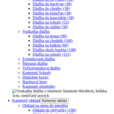
Dlažba do kuchyne
(38)
Dlažba do chodby
(38)
Dlažba do kúpeľne
(38)
Dlažba do kancelárie
(38)
Dlažba na schody
(52)
Dlažba do spálne
(38)
Vonkajšia dlažba
Dlažba na terasu
(98)
Dlažba na chodník
(108)
Dlažba na balkón
(66)
Dlažba okolo bazéna
(108)
Dlažba na schody
(111)
Formátovaná dlažba
Štiepaná dlažba
Veľkoformátová dlažba
Kamenné Schody
Dlažobné kocky
Bazénové lemy
Kamenné obrubníky
Kamenný obklad
Kamenný obklad
Obklad na stenu do interiéru
Obklad do obývačky
(196)