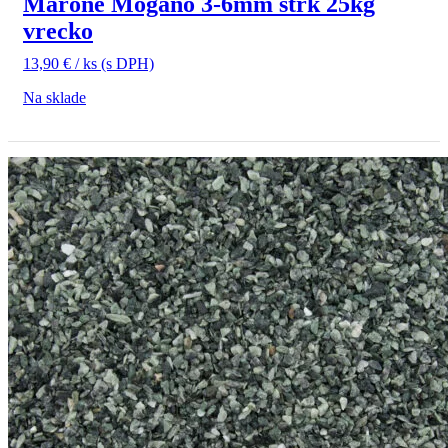
Marone Mogano 3-6mm štrk 25kg
vrecko
13,90
€
/ ks
(s DPH)
Na sklade