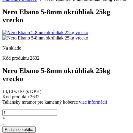
Nero Ebano 5-8mm okrúhliak 25kg
vrecko
Na sklade
Kód produktu
2632
Nero Ebano 5-8mm okrúhliak 25kg
vrecko
13,10
€
/ ks
(s DPH)
Kód produktu
2632
Taliansky mramor pre kamenný koberec
viac informácii
množstvo
Nero
+
Ebano
-
5-
Pridať do košíka