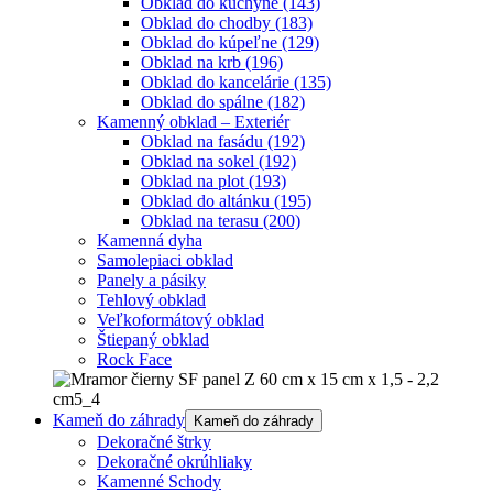
Obklad do kuchyne
(143)
Obklad do chodby
(183)
Obklad do kúpeľne
(129)
Obklad na krb
(196)
Obklad do kancelárie
(135)
Obklad do spálne
(182)
Kamenný obklad – Exteriér
Obklad na fasádu
(192)
Obklad na sokel
(192)
Obklad na plot
(193)
Obklad do altánku
(195)
Obklad na terasu
(200)
Kamenná dyha
Samolepiaci obklad
Panely a pásiky
Tehlový obklad
Veľkoformátový obklad
Štiepaný obklad
Rock Face
Kameň do záhrady
Kameň do záhrady
Dekoračné štrky
Dekoračné okrúhliaky
Kamenné Schody