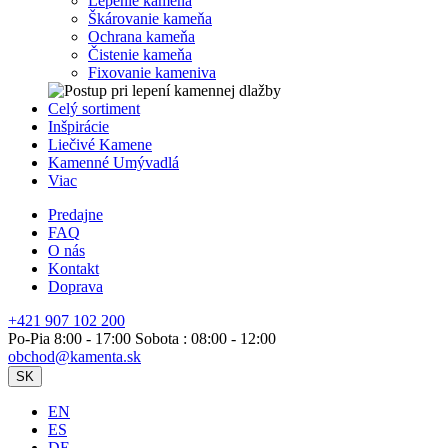
Lepenie kameňa
Škárovanie kameňa
Ochrana kameňa
Čistenie kameňa
Fixovanie kameniva
Celý sortiment
Inšpirácie
Liečivé Kamene
Kamenné Umývadlá
Viac
Predajne
FAQ
O nás
Kontakt
Doprava
+421 907 102 200
Po-Pia 8:00 - 17:00 Sobota : 08:00 - 12:00
obchod@kamenta.sk
SK
EN
ES
DE