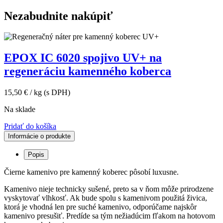
8mm
okrúhliak
Nezabudnite nakúpiť
25kg
vrecko
EPOX IC 6020 spojivo UV+ na
regeneráciu kamenného koberca
15,50
€
/ kg
(s DPH)
Na sklade
Pridať do košíka
Informácie o produkte
Popis
Čierne kamenivo pre kamenný koberec pôsobí luxusne.
Kamenivo nieje technicky sušené, preto sa v ňom môže prirodzene
vyskytovať vlhkosť. Ak bude spolu s kamenivom použitá živica,
ktorá je vhodná len pre suché kamenivo, odporúčame najskôr
kamenivo presušiť. Predíde sa tým nežiadúcim fľakom na hotovom