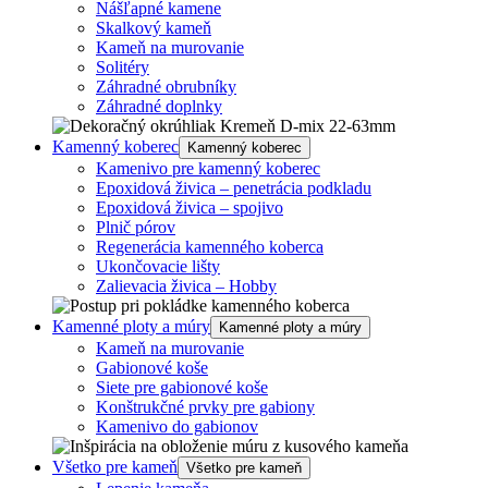
Nášľapné kamene
Skalkový kameň
Kameň na murovanie
Solitéry
Záhradné obrubníky
Záhradné doplnky
Kamenný koberec
Kamenný koberec
Kamenivo pre kamenný koberec
Epoxidová živica – penetrácia podkladu
Epoxidová živica – spojivo
Plnič pórov
Regenerácia kamenného koberca
Ukončovacie lišty
Zalievacia živica – Hobby
Kamenné ploty a múry
Kamenné ploty a múry
Kameň na murovanie
Gabionové koše
Siete pre gabionové koše
Konštrukčné prvky pre gabiony
Kamenivo do gabionov
Všetko pre kameň
Všetko pre kameň