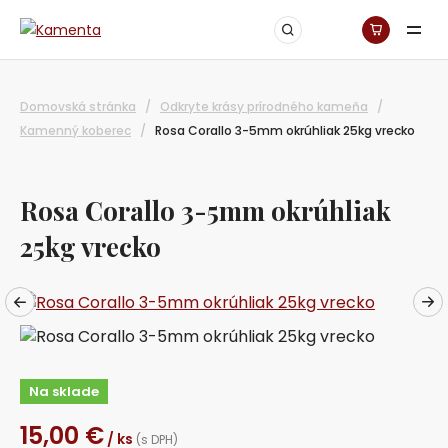
Domovská stránka
/
Odkryte krásy prírodného kameňa
/
Kamenný koberec
/
Rosa Corallo 3-5mm okrúhliak 25kg vrecko
Rosa Corallo 3-5mm okrúhliak
25kg vrecko
Na sklade
15,00
€
/ ks
(s DPH)