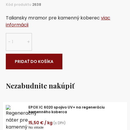
Kód produktu
2638
Taliansky mramor pre kamenný koberec
viac
informácii
množstvo
-
+
Rosa
Corallo
3-
PRIDAŤ DO KOŠÍKA
5mm
okrúhliak
25kg
Nezabudnite nakúpiť
vrecko
EPOX IC 6020 spojivo UV+ na regeneráciu
kamenného koberca
15,50
€
/ kg
(s DPH)
Na sklade