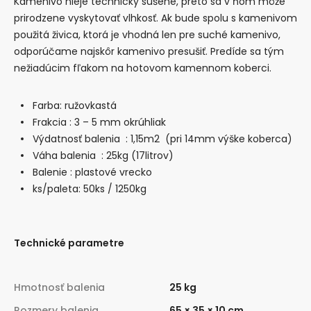
Kamenivo nieje technicky sušené, preto sa v ňom môže
prirodzene vyskytovať vlhkosť. Ak bude spolu s kamenivom
použitá živica, ktorá je vhodná len pre suché kamenivo,
odporúčame najskôr kamenivo presušiť. Predíde sa tým
nežiadúcim fľakom na hotovom kamennom koberci.
Farba: ružovkastá
Frakcia : 3 – 5 mm okrúhliak
Výdatnosť balenia : 1,15m2 (pri 14mm výške koberca)
Váha balenia : 25kg (17litrov)
Balenie : plastové vrecko
ks/paleta: 50ks / 1250kg
Technické parametre
Hmotnosť balenia
25 kg
Rozmery balenia
65 × 35 × 10 cm