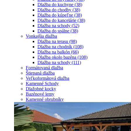
Dlažba do kuchyne
(38)
Dlažba do chodby
(38)
Dlažba do kúpeľne
(38)
Dlažba do kancelárie
(38)
Dlažba na schody
(52)
Dlažba do spálne
(38)
Vonkajšia dlažba
Dlažba na terasu
(98)
Dlažba na chodník
(108)
Dlažba na balkón
(66)
Dlažba okolo bazéna
(108)
Dlažba na schody
(111)
Formátovaná dlažba
Štiepaná dlažba
Veľkoformátová dlažba
Kamenné Schody
Dlažobné kocky
Bazénové lemy
Kamenné obrubníky