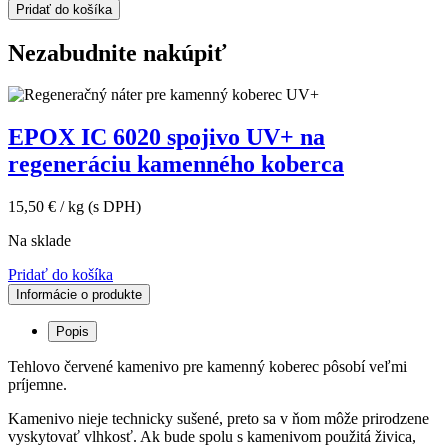
3-
Pridať do košíka
6mm
štrk
Nezabudnite nakúpiť
25kg
vrecko
EPOX IC 6020 spojivo UV+ na
regeneráciu kamenného koberca
15,50
€
/ kg
(s DPH)
Na sklade
Pridať do košíka
Informácie o produkte
Popis
Tehlovo červené kamenivo pre kamenný koberec pôsobí veľmi
príjemne.
Kamenivo nieje technicky sušené, preto sa v ňom môže prirodzene
vyskytovať vlhkosť. Ak bude spolu s kamenivom použitá živica,