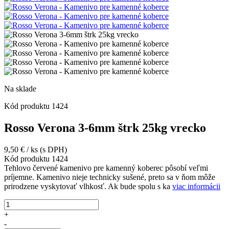
Na sklade
Kód produktu
1424
Rosso Verona 3-6mm štrk 25kg vrecko
9,50
€
/ ks
(s DPH)
Kód produktu
1424
Tehlovo červené kamenivo pre kamenný koberec pôsobí veľmi
príjemne. Kamenivo nieje technicky sušené, preto sa v ňom môže
prirodzene vyskytovať vlhkosť. Ak bude spolu s ka
viac informácii
množstvo
Rosso
+
Verona
-