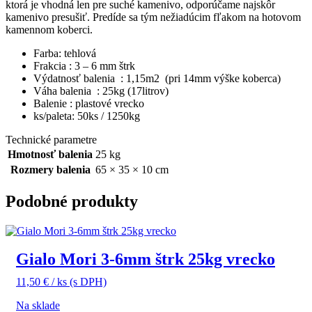
ktorá je vhodná len pre suché kamenivo, odporúčame najskôr
kamenivo presušiť. Predíde sa tým nežiadúcim fľakom na hotovom
kamennom koberci.
Farba: tehlová
Frakcia : 3 – 6 mm štrk
Výdatnosť balenia : 1,15m2 (pri 14mm výške koberca)
Váha balenia : 25kg (17litrov)
Balenie : plastové vrecko
ks/paleta: 50ks / 1250kg
Technické parametre
Hmotnosť balenia
25 kg
Rozmery balenia
65 × 35 × 10 cm
Podobné produkty
Gialo Mori 3-6mm štrk 25kg vrecko
11,50
€
/ ks
(s DPH)
Na sklade