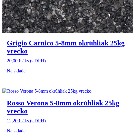
Grigio Carnico 5-8mm okrúhliak 25kg
vrecko
20,00
€
/ ks
(s DPH)
Na sklade
Rosso Verona 5-8mm okrúhliak 25kg
vrecko
12,20
€
/ ks
(s DPH)
Na sklade