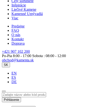
Celý sortiment
Inšpirácie
Liečivé Kamene
Kamenné Umývadlá
Viac
Predajne
FAQ
O nás
Kontakt
Doprava
+421 907 102 200
Po-Pia 8:00 - 17:00 Sobota : 08:00 - 12:00
obchod@kamenta.sk
SK
EN
ES
DE
Prihlásenie