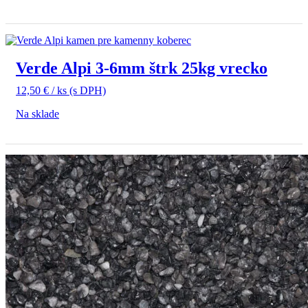
Verde Alpi 3-6mm štrk 25kg vrecko
12,50
€
/ ks
(s DPH)
Na sklade