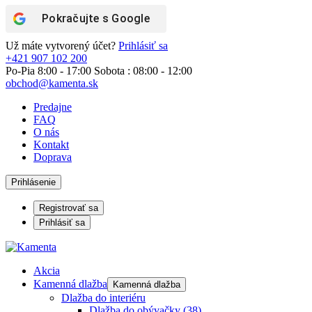
Pokračujte s
Google
Už máte vytvorený účet?
Prihlásiť sa
+421 907 102 200
Po-Pia 8:00 - 17:00 Sobota : 08:00 - 12:00
obchod@kamenta.sk
Predajne
FAQ
O nás
Kontakt
Doprava
Prihlásenie
Registrovať sa
Prihlásiť sa
Akcia
Kamenná dlažba
Kamenná dlažba
Dlažba do interiéru
Dlažba do obývačky
(38)