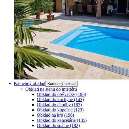
Kamenný obklad
Kamenný obklad
Obklad na stenu do interiéru
Obklad do obývačky
(196)
Obklad do kuchyne
(143)
Obklad do chodby
(183)
Obklad do kúpeľne
(129)
Obklad na krb
(196)
Obklad do kancelárie
(135)
Obklad do spálne
(182)