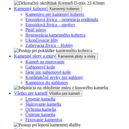
Kamenný koberec
Kamenný koberec
Kamenivo pre kamenný koberec
Epoxidová živica – penetrácia podkladu
Epoxidová živica – spojivo
Plnič pórov
Regenerácia kamenného koberca
Ukončovacie lišty
Zalievacia živica – Hobby
Kamenné ploty a múry
Kamenné ploty a múry
Kameň na murovanie
Gabionové koše
Siete pre gabionové koše
Konštrukčné prvky pre gabiony
Kamenivo do gabionov
Všetko pre kameň
Všetko pre kameň
Lepenie kameňa
Škárovanie kameňa
Ochrana kameňa
Čistenie kameňa
Fixovanie kameniva