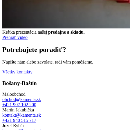
Krátka prezentácia našej
predajne a skladu.
Prehrať video
Potrebujete poradiť?
Napíšte nám alebo zavolate, radi vám pomôžeme.
Všetky kontakty
Bošany-Baštín
Maloobchod
obchod@kamenta.sk
+421 907 102 200
Martin Jakubička
kontakt@kamenta.sk
+421 940 515 717
Jozef Rybár