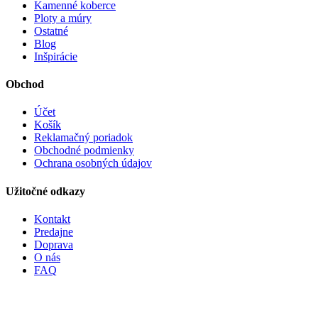
Kamenné koberce
Ploty a múry
Ostatné
Blog
Inšpirácie
Obchod
Účet
Košík
Reklamačný poriadok
Obchodné podmienky
Ochrana osobných údajov
Užitočné odkazy
Kontakt
Predajne
Doprava
O nás
FAQ