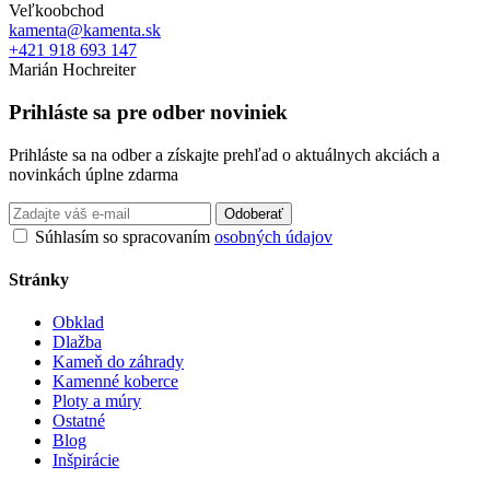
Veľkoobchod
kamenta@kamenta.sk
+421 918 693 147
Marián Hochreiter
Prihláste sa pre odber noviniek
Prihláste sa na odber a získajte prehľad o aktuálnych akciách a
novinkách úplne zdarma
Odoberať
Súhlasím so spracovaním
osobných údajov
Stránky
Obklad
Dlažba
Kameň do záhrady
Kamenné koberce
Ploty a múry
Ostatné
Blog
Inšpirácie