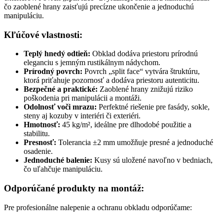
čo zaoblené hrany zaisťujú precízne ukončenie a jednoduchú
manipuláciu.
Kľúčové vlastnosti:
Teplý hnedý odtieň:
Obklad dodáva priestoru prírodnú
eleganciu s jemným rustikálnym nádychom.
Prírodný povrch:
Povrch „split face“ vytvára štruktúru,
ktorá priťahuje pozornosť a dodáva priestoru autenticitu.
Bezpečné a praktické:
Zaoblené hrany znižujú riziko
poškodenia pri manipulácii a montáži.
Odolnosť voči mrazu:
Perfektné riešenie pre fasády, sokle,
steny aj kozuby v interiéri či exteriéri.
Hmotnosť:
45 kg/m², ideálne pre dlhodobé použitie a
stabilitu.
Presnosť:
Tolerancia ±2 mm umožňuje presné a jednoduché
osadenie.
Jednoduché balenie:
Kusy sú uložené navoľno v bedniach,
čo uľahčuje manipuláciu.
Odporúčané produkty na montáž:
Pre profesionálne nalepenie a ochranu obkladu odporúčame: