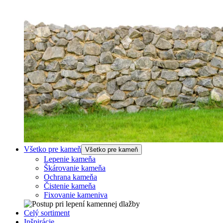
Všetko pre kameň
Všetko pre kameň
Lepenie kameňa
Škárovanie kameňa
Ochrana kameňa
Čistenie kameňa
Fixovanie kameniva
Celý sortiment
Inšpirácie