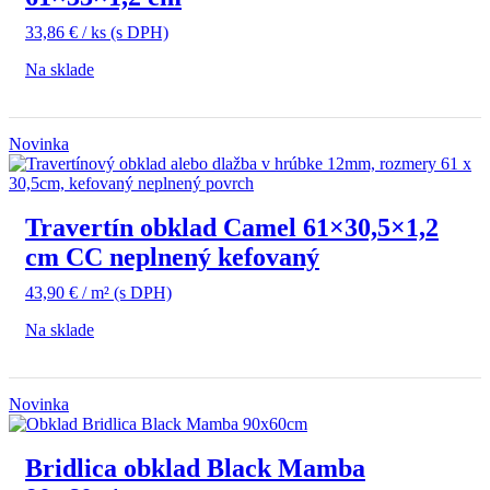
33,86
€
/ ks
(s DPH)
Na sklade
Novinka
Travertín obklad Camel 61×30,5×1,2
cm CC neplnený kefovaný
43,90
€
/ m²
(s DPH)
Na sklade
Novinka
Bridlica obklad Black Mamba