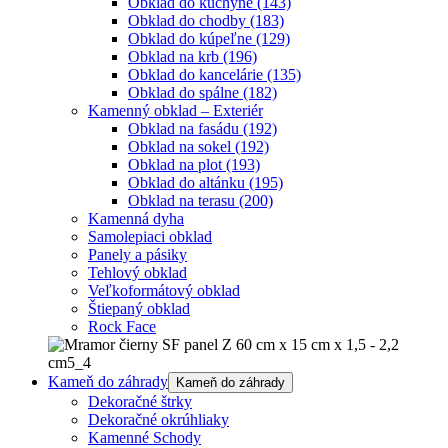
Obklad do kuchyne
(143)
Obklad do chodby
(183)
Obklad do kúpeľne
(129)
Obklad na krb
(196)
Obklad do kancelárie
(135)
Obklad do spálne
(182)
Kamenný obklad – Exteriér
Obklad na fasádu
(192)
Obklad na sokel
(192)
Obklad na plot
(193)
Obklad do altánku
(195)
Obklad na terasu
(200)
Kamenná dyha
Samolepiaci obklad
Panely a pásiky
Tehlový obklad
Veľkoformátový obklad
Štiepaný obklad
Rock Face
Kameň do záhrady
Kameň do záhrady
Dekoračné štrky
Dekoračné okrúhliaky
Kamenné Schody