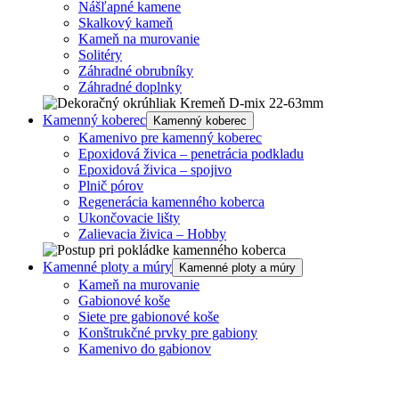
Nášľapné kamene
Skalkový kameň
Kameň na murovanie
Solitéry
Záhradné obrubníky
Záhradné doplnky
Kamenný koberec
Kamenný koberec
Kamenivo pre kamenný koberec
Epoxidová živica – penetrácia podkladu
Epoxidová živica – spojivo
Plnič pórov
Regenerácia kamenného koberca
Ukončovacie lišty
Zalievacia živica – Hobby
Kamenné ploty a múry
Kamenné ploty a múry
Kameň na murovanie
Gabionové koše
Siete pre gabionové koše
Konštrukčné prvky pre gabiony
Kamenivo do gabionov