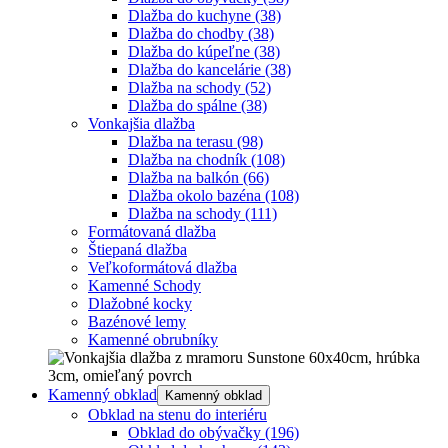
Dlažba do kuchyne
(38)
Dlažba do chodby
(38)
Dlažba do kúpeľne
(38)
Dlažba do kancelárie
(38)
Dlažba na schody
(52)
Dlažba do spálne
(38)
Vonkajšia dlažba
Dlažba na terasu
(98)
Dlažba na chodník
(108)
Dlažba na balkón
(66)
Dlažba okolo bazéna
(108)
Dlažba na schody
(111)
Formátovaná dlažba
Štiepaná dlažba
Veľkoformátová dlažba
Kamenné Schody
Dlažobné kocky
Bazénové lemy
Kamenné obrubníky
Kamenný obklad
Kamenný obklad
Obklad na stenu do interiéru
Obklad do obývačky
(196)