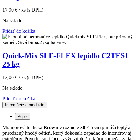
17,90
€
/ ks
(s DPH)
Na sklade
Pridať do košíka
Quick-Mix SLF-FLEX lepidlo C2TES1
25 kg
13,00
€
/ ks
(s DPH)
Na sklade
Pridať do košíka
Informácie o produkte
Popis
Mramorová tehlička
Brown
v rozmere
30 × 5 cm
prináša teplý a
prirodzený hnedý odtieň, ktorý dokonale zapadne do interiérov aj
exteriérov. Povrch „split face“ zvýrazňuje štruktúru kameňa, zatiaľ