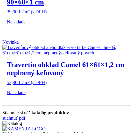
90×60×1 cm
39,90
€
/ m²
(s DPH)
Na sklade
Novinka
Travertín obklad Camel 61×61×1,2 cm
neplnený kefovaný
52,90
€
/ m²
(s DPH)
Na sklade
Stiahnite si náš
katalóg produktov
stiahnuť pdf