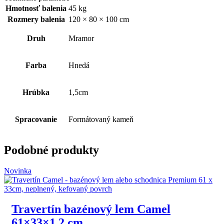
Hmotnosť balenia
45 kg
Rozmery balenia
120 × 80 × 100 cm
Druh
Mramor
Farba
Hnedá
Hrúbka
1,5cm
Spracovanie
Formátovaný kameň
Podobné produkty
Novinka
Travertín bazénový lem Camel
61×33×1,2 cm