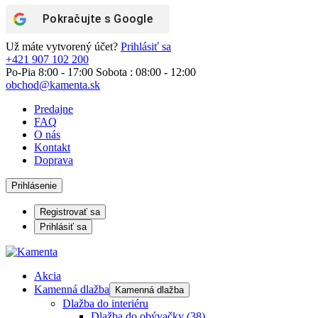
Pokračujte s
Google
Už máte vytvorený účet?
Prihlásiť sa
+421 907 102 200
Po-Pia 8:00 - 17:00 Sobota : 08:00 - 12:00
obchod@kamenta.sk
Predajne
FAQ
O nás
Kontakt
Doprava
Prihlásenie
Registrovať sa
Prihlásiť sa
Akcia
Kamenná dlažba
Kamenná dlažba
Dlažba do interiéru
Dlažba do obývačky
(38)