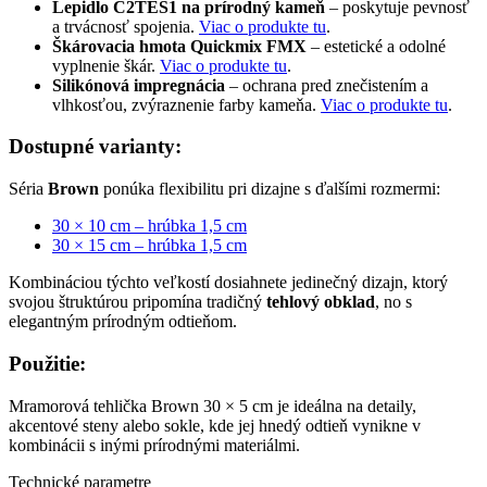
Lepidlo C2TES1 na prírodný kameň
– poskytuje pevnosť
a trvácnosť spojenia.
Viac o produkte tu
.
Škárovacia hmota Quickmix FMX
– estetické a odolné
vyplnenie škár.
Viac o produkte tu
.
Silikónová impregnácia
– ochrana pred znečistením a
vlhkosťou, zvýraznenie farby kameňa.
Viac o produkte tu
.
Dostupné varianty:
Séria
Brown
ponúka flexibilitu pri dizajne s ďalšími rozmermi:
30 × 10 cm – hrúbka 1,5 cm
30 × 15 cm – hrúbka 1,5 cm
Kombináciou týchto veľkostí dosiahnete jedinečný dizajn, ktorý
svojou štruktúrou pripomína tradičný
tehlový obklad
, no s
elegantným prírodným odtieňom.
Použitie:
Mramorová tehlička Brown 30 × 5 cm je ideálna na detaily,
akcentové steny alebo sokle, kde jej hnedý odtieň vynikne v
kombinácii s inými prírodnými materiálmi.
Technické parametre