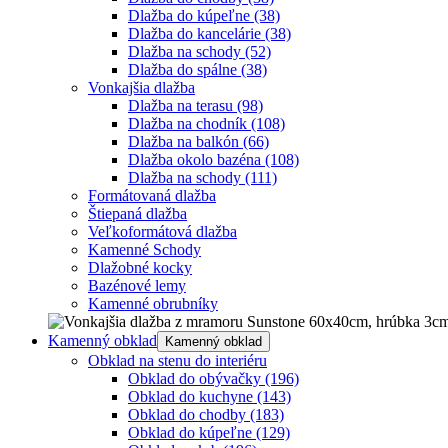
Dlažba do kúpeľne
(38)
Dlažba do kancelárie
(38)
Dlažba na schody
(52)
Dlažba do spálne
(38)
Vonkajšia dlažba
Dlažba na terasu
(98)
Dlažba na chodník
(108)
Dlažba na balkón
(66)
Dlažba okolo bazéna
(108)
Dlažba na schody
(111)
Formátovaná dlažba
Štiepaná dlažba
Veľkoformátová dlažba
Kamenné Schody
Dlažobné kocky
Bazénové lemy
Kamenné obrubníky
Kamenný obklad
Kamenný obklad
Obklad na stenu do interiéru
Obklad do obývačky
(196)
Obklad do kuchyne
(143)
Obklad do chodby
(183)
Obklad do kúpeľne
(129)