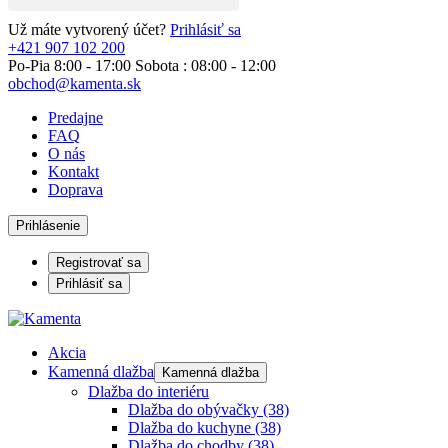
Už máte vytvorený účet?
Prihlásiť sa
+421 907 102 200
Po-Pia 8:00 - 17:00 Sobota : 08:00 - 12:00
obchod@kamenta.sk
Predajne
FAQ
O nás
Kontakt
Doprava
Prihlásenie
Registrovať sa
Prihlásiť sa
Akcia
Kamenná dlažba
Kamenná dlažba
Dlažba do interiéru
Dlažba do obývačky
(38)
Dlažba do kuchyne
(38)
Dlažba do chodby
(38)