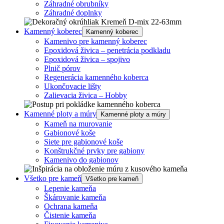
Záhradné obrubníky
Záhradné doplnky
Kamenný koberec
Kamenný koberec
Kamenivo pre kamenný koberec
Epoxidová živica – penetrácia podkladu
Epoxidová živica – spojivo
Plnič pórov
Regenerácia kamenného koberca
Ukončovacie lišty
Zalievacia živica – Hobby
Kamenné ploty a múry
Kamenné ploty a múry
Kameň na murovanie
Gabionové koše
Siete pre gabionové koše
Konštrukčné prvky pre gabiony
Kamenivo do gabionov
Všetko pre kameň
Všetko pre kameň
Lepenie kameňa
Škárovanie kameňa
Ochrana kameňa
Čistenie kameňa