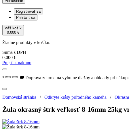
Prihlásenie
Registrovať sa
Prihlásiť sa
Váš košík
0,000
€
Žiadne produkty v košíku.
Suma s DPH
0,000
€
Prejsť k nákupu
******* 🚚 Doprava zdarma na vybrané dlažby a obklady pri nákup
Domovská stránka
/
Odkryte krásy prírodného kameňa
/
Okrasn
Žula okrasný štrk veľkosť 8-16mm 25kg v