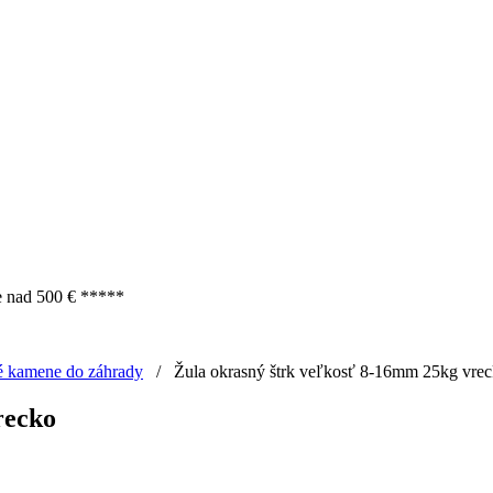
e nad 500 € *****
é kamene do záhrady
/
Žula okrasný štrk veľkosť 8-16mm 25kg vre
recko