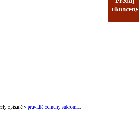
Predaj
ukončený
čely opísané v
pravidlá ochrany súkromia
.