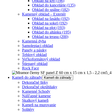
Obklad na krb
(196)
Obklad do kancelárie
(135)
Obklad do spálne
(182)
Kamenný obklad – Exteriér
Obklad na fasádu
(192)
Obklad na sokel
(192)
Obklad na plot
(193)
Obklad do altánku
(195)
Obklad na terasu
(200)
Kamenná dyha
Samolepiaci obklad
Panely a pásiky
Tehlový obklad
Veľkoformátový obklad
Štiepaný obklad
Rock Face
Kameň do záhrady
Kameň do záhrady
Dekoračné štrky
Dekoračné okrúhliaky
Kamenné Schody
Nášľapné kamene
Skalkový kameň
Kameň na murovanie
Solitéry