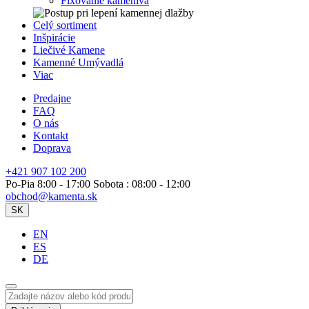
Fixovanie kameniva
Celý sortiment
Inšpirácie
Liečivé Kamene
Kamenné Umývadlá
Viac
Predajne
FAQ
O nás
Kontakt
Doprava
+421 907 102 200
Po-Pia 8:00 - 17:00 Sobota : 08:00 - 12:00
obchod@kamenta.sk
SK
EN
ES
DE