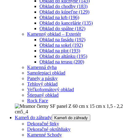
Obklad do kuchyne
(143)
Obklad do chodby
(183)
Obklad do kúpeľne
(129)
Obklad na krb
(196)
Obklad do kancelárie
(135)
Obklad do spálne
(182)
Kamenný obklad – Exteriér
Obklad na fasádu
(192)
Obklad na sokel
(192)
Obklad na plot
(193)
Obklad do altánku
(195)
Obklad na terasu
(200)
Kamenná dyha
Samolepiaci obklad
Panely a pásiky
Tehlový obklad
Veľkoformátový obklad
Štiepaný obklad
Rock Face
Kameň do záhrady
Kameň do záhrady
Dekoračné štrky
Dekoračné okrúhliaky
Kamenné Schody