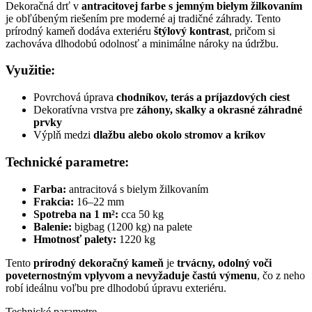
Dekoračná drť v
antracitovej farbe s jemným bielym žilkovaním
je obľúbeným riešením pre moderné aj tradičné záhrady. Tento
prírodný kameň dodáva exteriéru
štýlový kontrast
, pričom si
zachováva dlhodobú odolnosť a minimálne nároky na údržbu.
Využitie:
Povrchová úprava
chodníkov, terás a príjazdových ciest
Dekoratívna vrstva pre
záhony, skalky a okrasné záhradné
prvky
Výplň medzi
dlažbu alebo okolo stromov a kríkov
Technické parametre:
Farba:
antracitová s bielym žilkovaním
Frakcia:
16–22 mm
Spotreba na 1 m²:
cca 50 kg
Balenie:
bigbag (1200 kg) na palete
Hmotnosť palety:
1220 kg
Tento
prírodný dekoračný kameň
je
trvácny, odolný voči
poveternostným vplyvom a nevyžaduje častú výmenu
, čo z neho
robí ideálnu voľbu pre dlhodobú úpravu exteriéru.
Technické parametre