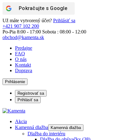
Pokračujte s
Google
Už máte vytvorený účet?
Prihlásiť sa
+421 907 102 200
Po-Pia 8:00 - 17:00 Sobota : 08:00 - 12:00
obchod@kamenta.sk
Predajne
FAQ
O nás
Kontakt
Doprava
Prihlásenie
Registrovať sa
Prihlásiť sa
Akcia
Kamenná dlažba
Kamenná dlažba
Dlažba do interiéru
Dlažba do obývačky
(38)