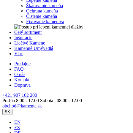
Lepenie kameňa
Škárovanie kameňa
Ochrana kameňa
Čistenie kameňa
Fixovanie kameniva
Celý sortiment
Inšpirácie
Liečivé Kamene
Kamenné Umývadlá
Viac
Predajne
FAQ
O nás
Kontakt
Doprava
+421 907 102 200
Po-Pia 8:00 - 17:00 Sobota : 08:00 - 12:00
obchod@kamenta.sk
SK
EN
ES
DE