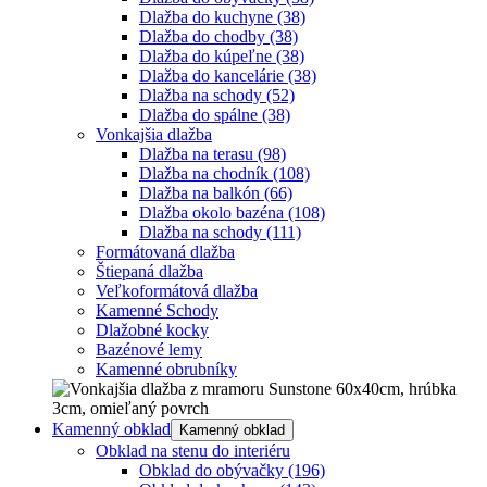
Dlažba do kuchyne
(38)
Dlažba do chodby
(38)
Dlažba do kúpeľne
(38)
Dlažba do kancelárie
(38)
Dlažba na schody
(52)
Dlažba do spálne
(38)
Vonkajšia dlažba
Dlažba na terasu
(98)
Dlažba na chodník
(108)
Dlažba na balkón
(66)
Dlažba okolo bazéna
(108)
Dlažba na schody
(111)
Formátovaná dlažba
Štiepaná dlažba
Veľkoformátová dlažba
Kamenné Schody
Dlažobné kocky
Bazénové lemy
Kamenné obrubníky
Kamenný obklad
Kamenný obklad
Obklad na stenu do interiéru
Obklad do obývačky
(196)