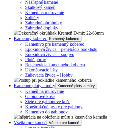
Nášľapné kamene
Skalkový kameň
Kameň na murovanie
Solitéry
Záhradné obrubníky
Záhradné doplnky
Kamenný koberec
Kamenný koberec
Kamenivo pre kamenný koberec
Epoxidová živica – penetrácia podkladu
Epoxidová živica – spojivo
Plnič pórov
Regenerácia kamenného koberca
Ukončovacie lišty
Zalievacia živica – Hobby
Kamenné ploty a múry
Kamenné ploty a múry
Kameň na murovanie
Gabionové koše
Siete pre gabionové koše
Konštrukčné prvky pre gabiony
Kamenivo do gabionov
Všetko pre kameň
Všetko pre kameň