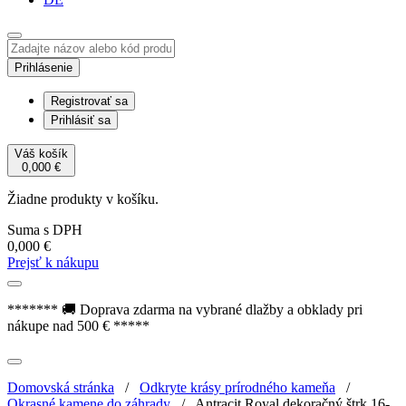
Prihlásenie
Registrovať sa
Prihlásiť sa
Váš košík
0,000
€
Žiadne produkty v košíku.
Suma s DPH
0,000
€
Prejsť k nákupu
******* 🚚 Doprava zdarma na vybrané dlažby a obklady pri
nákupe nad 500 € *****
Domovská stránka
/
Odkryte krásy prírodného kameňa
/
Okrasné kamene do záhrady
/
Antracit Royal dekoračný štrk 16-