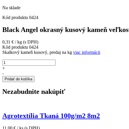
Na sklade
Kód produktu
0424
Black Angel okrasný kusový kameň veľkos
0,31
€
/ kg
(s DPH)
Kód produktu
0424
Skalkový kameň kusový, predaj na kg
viac informácii
množstvo
Black
+
Angel
-
okrasný
Pridať do košíka
kusový
kameň
Nezabudnite nakúpiť
veľkosť
20-
40
cm
Agrotextília Tkaná 100g/m2 8m2
11,00
€
/ ks
(s DPH)