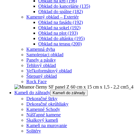
Obklad na krb
(196)
Obklad do kancelárie
(135)
Obklad do spálne
(182)
Kamenný obklad – Exteriér
Obklad na fasádu
(192)
Obklad na sokel
(192)
Obklad na plot
(193)
Obklad do altánku
(195)
Obklad na terasu
(200)
Kamenná dyha
Samolepiaci obklad
Panely a pásiky
Tehlový obklad
Veľkoformátový obklad
Štiepaný obklad
Rock Face
Kameň do záhrady
Kameň do záhrady
Dekoračné štrky
Dekoračné okrúhliaky
Kamenné Schody
Nášľapné kamene
Skalkový kameň
Kameň na murovanie
Solitéry