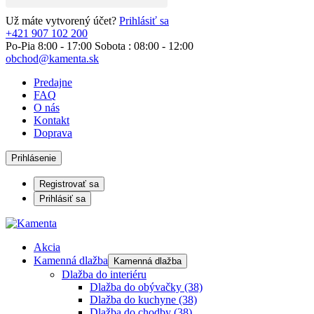
Už máte vytvorený účet?
Prihlásiť sa
+421 907 102 200
Po-Pia 8:00 - 17:00 Sobota : 08:00 - 12:00
obchod@kamenta.sk
Predajne
FAQ
O nás
Kontakt
Doprava
Prihlásenie
Registrovať sa
Prihlásiť sa
Akcia
Kamenná dlažba
Kamenná dlažba
Dlažba do interiéru
Dlažba do obývačky
(38)
Dlažba do kuchyne
(38)
Dlažba do chodby
(38)