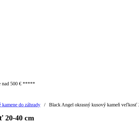
e nad 500 € *****
é kamene do záhrady
/
Black Angel okrasný kusový kameň veľkosť
ť 20-40 cm