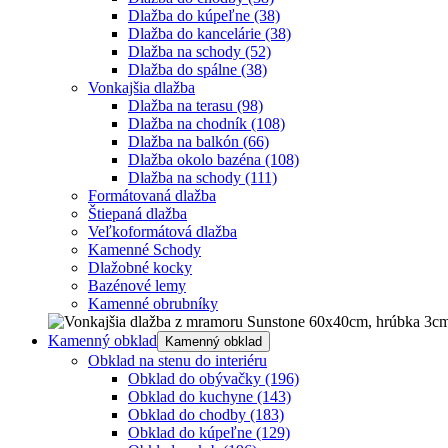
Dlažba do kúpeľne
(38)
Dlažba do kancelárie
(38)
Dlažba na schody
(52)
Dlažba do spálne
(38)
Vonkajšia dlažba
Dlažba na terasu
(98)
Dlažba na chodník
(108)
Dlažba na balkón
(66)
Dlažba okolo bazéna
(108)
Dlažba na schody
(111)
Formátovaná dlažba
Štiepaná dlažba
Veľkoformátová dlažba
Kamenné Schody
Dlažobné kocky
Bazénové lemy
Kamenné obrubníky
Kamenný obklad
Kamenný obklad
Obklad na stenu do interiéru
Obklad do obývačky
(196)
Obklad do kuchyne
(143)
Obklad do chodby
(183)
Obklad do kúpeľne
(129)