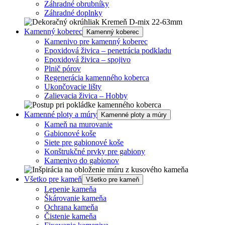
Záhradné obrubníky
Záhradné doplnky
Kamenný koberec
Kamenný koberec
Kamenivo pre kamenný koberec
Epoxidová živica – penetrácia podkladu
Epoxidová živica – spojivo
Plnič pórov
Regenerácia kamenného koberca
Ukončovacie lišty
Zalievacia živica – Hobby
Kamenné ploty a múry
Kamenné ploty a múry
Kameň na murovanie
Gabionové koše
Siete pre gabionové koše
Konštrukčné prvky pre gabiony
Kamenivo do gabionov
Všetko pre kameň
Všetko pre kameň
Lepenie kameňa
Škárovanie kameňa
Ochrana kameňa
Čistenie kameňa