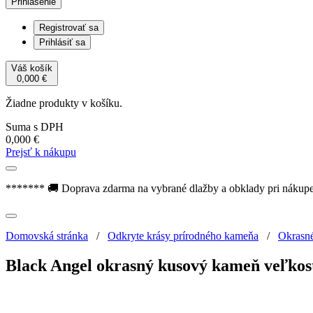
Prihlásenie
Registrovať sa
Prihlásiť sa
Váš košík
0,000
€
Žiadne produkty v košíku.
Suma s DPH
0,000
€
Prejsť k nákupu
******* 🚚 Doprava zdarma na vybrané dlažby a obklady pri nákup
Domovská stránka
/
Odkryte krásy prírodného kameňa
/
Okrasn
Black Angel okrasný kusový kameň veľkos