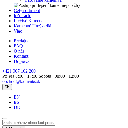
Fixovanie kameniva
Celý sortiment
Inšpirácie
Liečivé Kamene
Kamenné Umývadlá
Viac
Predajne
FAQ
O nás
Kontakt
Doprava
+421 907 102 200
Po-Pia 8:00 - 17:00 Sobota : 08:00 - 12:00
obchod@kamenta.sk
SK
EN
ES
DE