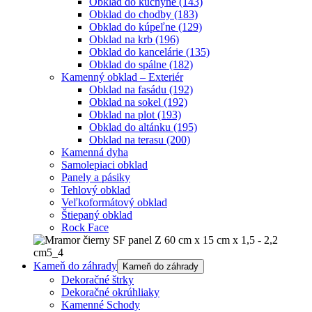
Obklad do kuchyne
(143)
Obklad do chodby
(183)
Obklad do kúpeľne
(129)
Obklad na krb
(196)
Obklad do kancelárie
(135)
Obklad do spálne
(182)
Kamenný obklad – Exteriér
Obklad na fasádu
(192)
Obklad na sokel
(192)
Obklad na plot
(193)
Obklad do altánku
(195)
Obklad na terasu
(200)
Kamenná dyha
Samolepiaci obklad
Panely a pásiky
Tehlový obklad
Veľkoformátový obklad
Štiepaný obklad
Rock Face
Kameň do záhrady
Kameň do záhrady
Dekoračné štrky
Dekoračné okrúhliaky
Kamenné Schody