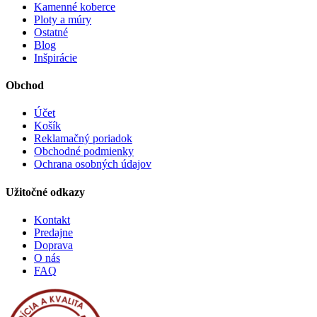
Kamenné koberce
Ploty a múry
Ostatné
Blog
Inšpirácie
Obchod
Účet
Košík
Reklamačný poriadok
Obchodné podmienky
Ochrana osobných údajov
Užitočné odkazy
Kontakt
Predajne
Doprava
O nás
FAQ