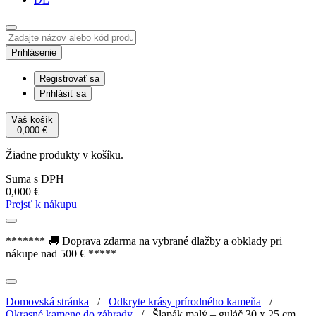
Prihlásenie
Registrovať sa
Prihlásiť sa
Váš košík
0,000
€
Žiadne produkty v košíku.
Suma s DPH
0,000
€
Prejsť k nákupu
******* 🚚 Doprava zdarma na vybrané dlažby a obklady pri
nákupe nad 500 € *****
Domovská stránka
/
Odkryte krásy prírodného kameňa
/
Okrasné kamene do záhrady
/
Šlapák malý – guláč 30 x 25 cm