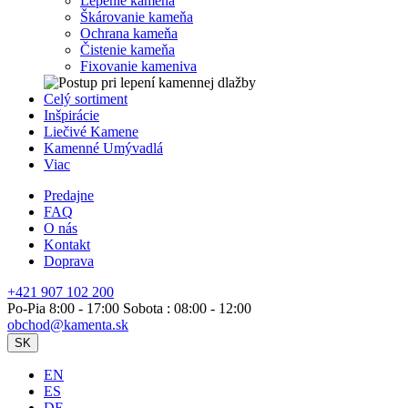
Lepenie kameňa
Škárovanie kameňa
Ochrana kameňa
Čistenie kameňa
Fixovanie kameniva
Celý sortiment
Inšpirácie
Liečivé Kamene
Kamenné Umývadlá
Viac
Predajne
FAQ
O nás
Kontakt
Doprava
+421 907 102 200
Po-Pia 8:00 - 17:00 Sobota : 08:00 - 12:00
obchod@kamenta.sk
SK
EN
ES
DE