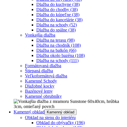
Dlažba do kuchyne
(38)
Dlažba do chodby
(38)
Dlažba do kúpeľne
(38)
Dlažba do kancelárie
(38)
Dlažba na schody
(52)
Dlažba do spálne
(38)
Vonkajšia dlažba
Dlažba na terasu
(98)
Dlažba na chodník
(108)
Dlažba na balkón
(66)
Dlažba okolo bazéna
(108)
Dlažba na schody
(111)
Formátovaná dlažba
Štiepaná dlažba
Veľkoformátová dlažba
Kamenné Schody
Dlažobné kocky
Bazénové lemy
Kamenné obrubníky
Kamenný obklad
Kamenný obklad
Obklad na stenu do interiéru
Obklad do obývačky
(196)