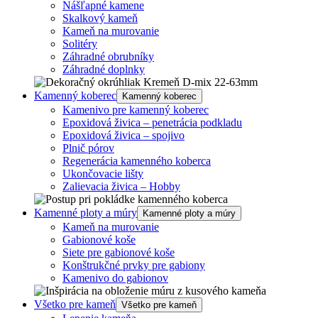
Nášľapné kamene
Skalkový kameň
Kameň na murovanie
Solitéry
Záhradné obrubníky
Záhradné doplnky
Kamenný koberec
Kamenný koberec
Kamenivo pre kamenný koberec
Epoxidová živica – penetrácia podkladu
Epoxidová živica – spojivo
Plnič pórov
Regenerácia kamenného koberca
Ukončovacie lišty
Zalievacia živica – Hobby
Kamenné ploty a múry
Kamenné ploty a múry
Kameň na murovanie
Gabionové koše
Siete pre gabionové koše
Konštrukčné prvky pre gabiony
Kamenivo do gabionov
Všetko pre kameň
Všetko pre kameň