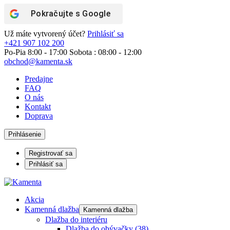
Pokračujte s
Google
Už máte vytvorený účet?
Prihlásiť sa
+421 907 102 200
Po-Pia 8:00 - 17:00 Sobota : 08:00 - 12:00
obchod@kamenta.sk
Predajne
FAQ
O nás
Kontakt
Doprava
Prihlásenie
Registrovať sa
Prihlásiť sa
Akcia
Kamenná dlažba
Kamenná dlažba
Dlažba do interiéru
Dlažba do obývačky
(38)