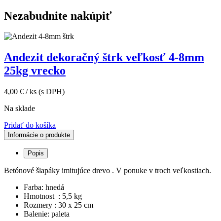
Nezabudnite nakúpiť
Andezit dekoračný štrk veľkosť 4-8mm
25kg vrecko
4,00
€
/ ks
(s DPH)
Na sklade
Pridať do košíka
Informácie o produkte
Popis
Betónové šlapáky imitujúce drevo . V ponuke v troch veľkostiach.
Farba: hnedá
Hmotnost : 5,5 kg
Rozmery : 30 x 25 cm
Balenie: paleta