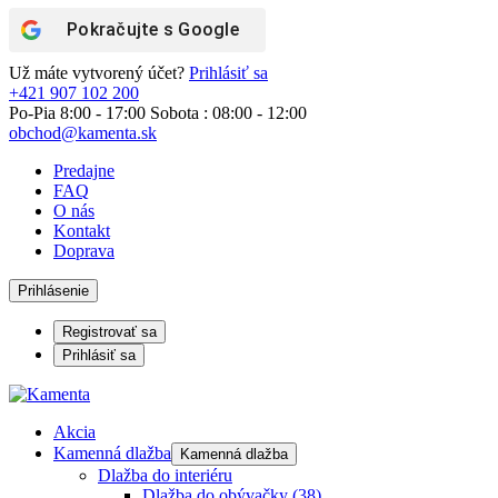
Pokračujte s
Google
Už máte vytvorený účet?
Prihlásiť sa
+421 907 102 200
Po-Pia 8:00 - 17:00 Sobota : 08:00 - 12:00
obchod@kamenta.sk
Predajne
FAQ
O nás
Kontakt
Doprava
Prihlásenie
Registrovať sa
Prihlásiť sa
Akcia
Kamenná dlažba
Kamenná dlažba
Dlažba do interiéru
Dlažba do obývačky
(38)