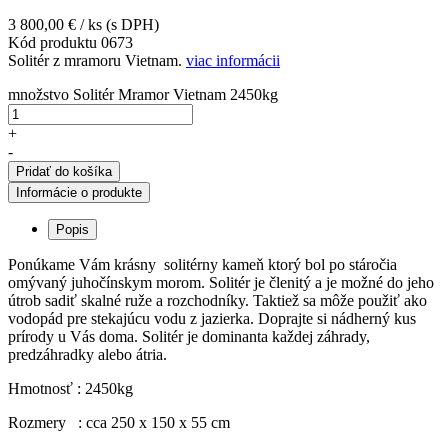
3 800,00
€
/ ks
(s DPH)
Kód produktu
0673
Solitér z mramoru Vietnam.
viac informácii
množstvo Solitér Mramor Vietnam 2450kg
+
-
Pridať do košíka
Informácie o produkte
Popis
Ponúkame Vám krásny solitérny kameň ktorý bol po stáročia
omývaný juhočínskym morom. Solitér je členitý a je možné do jeho
útrob sadiť skalné ruže a rozchodníky. Taktiež sa môže použiť ako
vodopád pre stekajúcu vodu z jazierka. Doprajte si nádherný kus
prírody u Vás doma. Solitér je dominanta každej záhrady,
predzáhradky alebo átria.
Hmotnosť : 2450kg
Rozmery : cca 250 x 150 x 55 cm