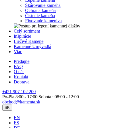
Lepenie kameňa
Škárovanie kameňa
Ochrana kameňa
Čistenie kameňa
Fixovanie kameniva
Celý sortiment
Inšpirácie
Liečivé Kamene
Kamenné Umývadlá
Viac
Predajne
FAQ
O nás
Kontakt
Doprava
+421 907 102 200
Po-Pia 8:00 - 17:00 Sobota : 08:00 - 12:00
obchod@kamenta.sk
SK
EN
ES
DE