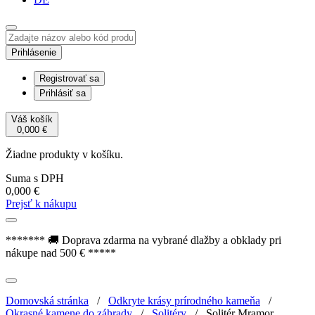
Prihlásenie
Registrovať sa
Prihlásiť sa
Váš košík
0,000
€
Žiadne produkty v košíku.
Suma s DPH
0,000
€
Prejsť k nákupu
******* 🚚 Doprava zdarma na vybrané dlažby a obklady pri
nákupe nad 500 € *****
Domovská stránka
/
Odkryte krásy prírodného kameňa
/
Okrasné kamene do záhrady
/
Solitéry
/
Solitér Mramor