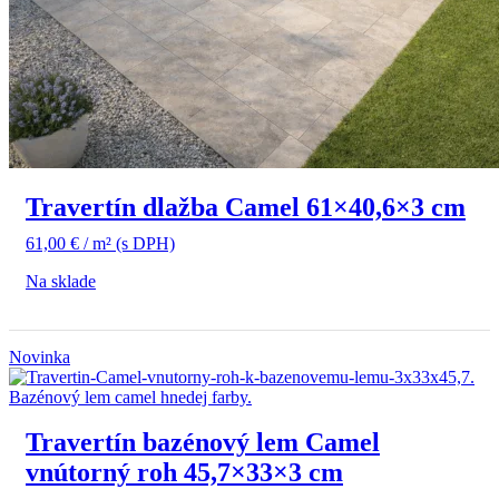
Travertín dlažba Camel 61×40,6×3 cm
61,00
€
/ m²
(s DPH)
Na sklade
Novinka
Travertín bazénový lem Camel
vnútorný roh 45,7×33×3 cm