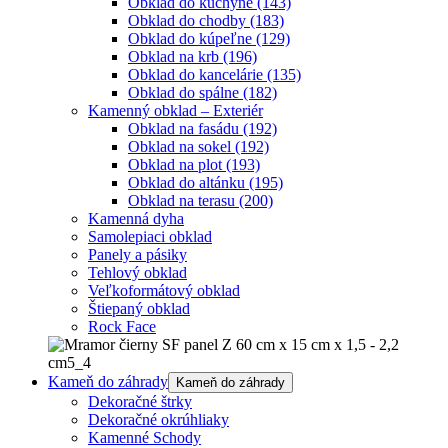
Obklad do kuchyne
(143)
Obklad do chodby
(183)
Obklad do kúpeľne
(129)
Obklad na krb
(196)
Obklad do kancelárie
(135)
Obklad do spálne
(182)
Kamenný obklad – Exteriér
Obklad na fasádu
(192)
Obklad na sokel
(192)
Obklad na plot
(193)
Obklad do altánku
(195)
Obklad na terasu
(200)
Kamenná dyha
Samolepiaci obklad
Panely a pásiky
Tehlový obklad
Veľkoformátový obklad
Štiepaný obklad
Rock Face
Kameň do záhrady
Kameň do záhrady
Dekoračné štrky
Dekoračné okrúhliaky
Kamenné Schody