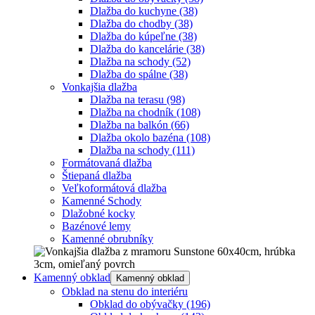
Dlažba do kuchyne
(38)
Dlažba do chodby
(38)
Dlažba do kúpeľne
(38)
Dlažba do kancelárie
(38)
Dlažba na schody
(52)
Dlažba do spálne
(38)
Vonkajšia dlažba
Dlažba na terasu
(98)
Dlažba na chodník
(108)
Dlažba na balkón
(66)
Dlažba okolo bazéna
(108)
Dlažba na schody
(111)
Formátovaná dlažba
Štiepaná dlažba
Veľkoformátová dlažba
Kamenné Schody
Dlažobné kocky
Bazénové lemy
Kamenné obrubníky
Kamenný obklad
Kamenný obklad
Obklad na stenu do interiéru
Obklad do obývačky
(196)