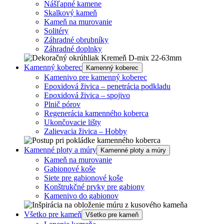
Nášľapné kamene
Skalkový kameň
Kameň na murovanie
Solitéry
Záhradné obrubníky
Záhradné doplnky
Kamenný koberec
Kamenný koberec
Kamenivo pre kamenný koberec
Epoxidová živica – penetrácia podkladu
Epoxidová živica – spojivo
Plnič pórov
Regenerácia kamenného koberca
Ukončovacie lišty
Zalievacia živica – Hobby
Kamenné ploty a múry
Kamenné ploty a múry
Kameň na murovanie
Gabionové koše
Siete pre gabionové koše
Konštrukčné prvky pre gabiony
Kamenivo do gabionov
Všetko pre kameň
Všetko pre kameň