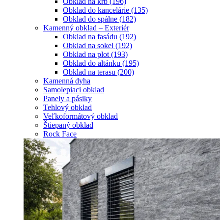
Obklad na krb
(196)
Obklad do kancelárie
(135)
Obklad do spálne
(182)
Kamenný obklad – Exteriér
Obklad na fasádu
(192)
Obklad na sokel
(192)
Obklad na plot
(193)
Obklad do altánku
(195)
Obklad na terasu
(200)
Kamenná dyha
Samolepiaci obklad
Panely a pásiky
Tehlový obklad
Veľkoformátový obklad
Štiepaný obklad
Rock Face