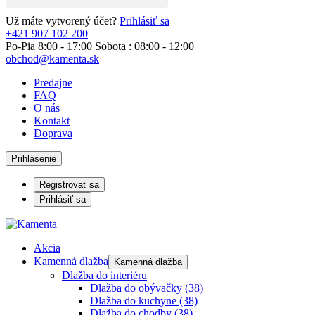
Už máte vytvorený účet?
Prihlásiť sa
+421 907 102 200
Po-Pia 8:00 - 17:00 Sobota : 08:00 - 12:00
obchod@kamenta.sk
Predajne
FAQ
O nás
Kontakt
Doprava
Prihlásenie
Registrovať sa
Prihlásiť sa
Akcia
Kamenná dlažba
Kamenná dlažba
Dlažba do interiéru
Dlažba do obývačky
(38)
Dlažba do kuchyne
(38)
Dlažba do chodby
(38)