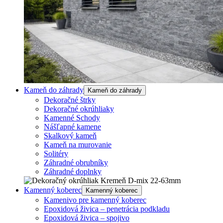
Kameň do záhrady
Kameň do záhrady
Dekoračné štrky
Dekoračné okrúhliaky
Kamenné Schody
Nášľapné kamene
Skalkový kameň
Kameň na murovanie
Solitéry
Záhradné obrubníky
Záhradné doplnky
Kamenný koberec
Kamenný koberec
Kamenivo pre kamenný koberec
Epoxidová živica – penetrácia podkladu
Epoxidová živica – spojivo