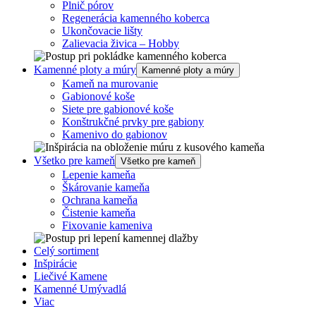
Plnič pórov
Regenerácia kamenného koberca
Ukončovacie lišty
Zalievacia živica – Hobby
Kamenné ploty a múry
Kamenné ploty a múry
Kameň na murovanie
Gabionové koše
Siete pre gabionové koše
Konštrukčné prvky pre gabiony
Kamenivo do gabionov
Všetko pre kameň
Všetko pre kameň
Lepenie kameňa
Škárovanie kameňa
Ochrana kameňa
Čistenie kameňa
Fixovanie kameniva
Celý sortiment
Inšpirácie
Liečivé Kamene
Kamenné Umývadlá
Viac