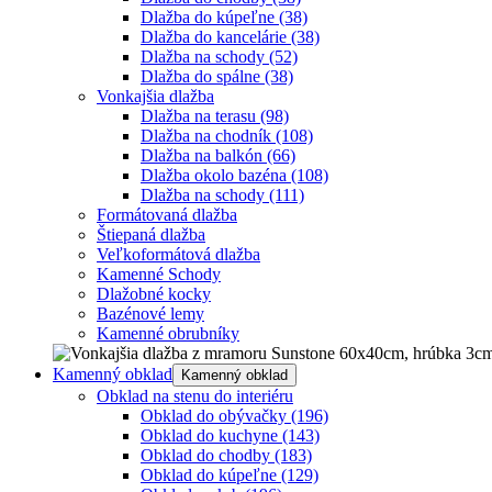
Dlažba do kúpeľne
(38)
Dlažba do kancelárie
(38)
Dlažba na schody
(52)
Dlažba do spálne
(38)
Vonkajšia dlažba
Dlažba na terasu
(98)
Dlažba na chodník
(108)
Dlažba na balkón
(66)
Dlažba okolo bazéna
(108)
Dlažba na schody
(111)
Formátovaná dlažba
Štiepaná dlažba
Veľkoformátová dlažba
Kamenné Schody
Dlažobné kocky
Bazénové lemy
Kamenné obrubníky
Kamenný obklad
Kamenný obklad
Obklad na stenu do interiéru
Obklad do obývačky
(196)
Obklad do kuchyne
(143)
Obklad do chodby
(183)
Obklad do kúpeľne
(129)