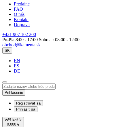
Predajne
FAQ
O nás
Kontakt
Doprava
+421 907 102 200
Po-Pia 8:00 - 17:00 Sobota : 08:00 - 12:00
obchod@kamenta.sk
SK
EN
ES
DE
Prihlásenie
Registrovať sa
Prihlásiť sa
Váš košík
0,000
€