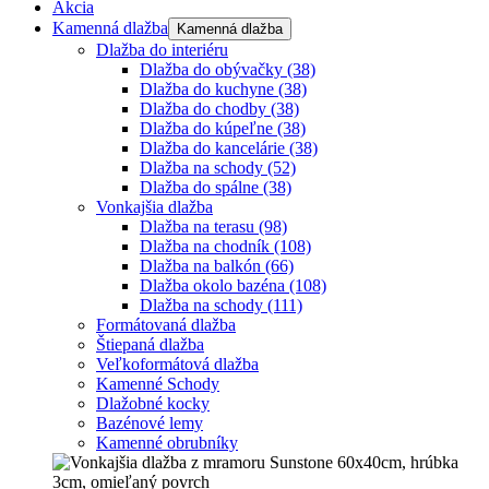
Akcia
Kamenná dlažba
Kamenná dlažba
Dlažba do interiéru
Dlažba do obývačky
(38)
Dlažba do kuchyne
(38)
Dlažba do chodby
(38)
Dlažba do kúpeľne
(38)
Dlažba do kancelárie
(38)
Dlažba na schody
(52)
Dlažba do spálne
(38)
Vonkajšia dlažba
Dlažba na terasu
(98)
Dlažba na chodník
(108)
Dlažba na balkón
(66)
Dlažba okolo bazéna
(108)
Dlažba na schody
(111)
Formátovaná dlažba
Štiepaná dlažba
Veľkoformátová dlažba
Kamenné Schody
Dlažobné kocky
Bazénové lemy
Kamenné obrubníky