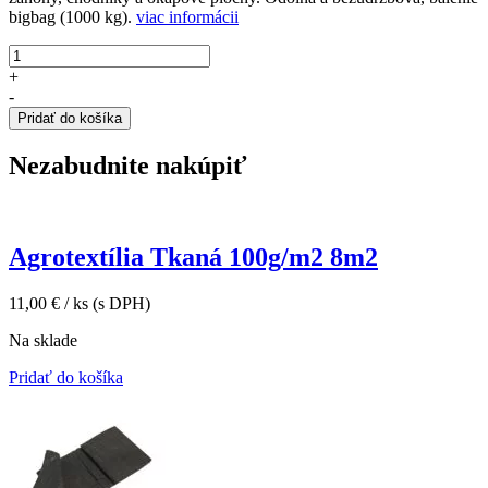
bigbag (1000 kg).
viac informácii
množstvo
Kamenná
+
štiepka
-
black
Pridať do košíka
veľkosť
30-
Nezabudnite nakúpiť
60mm
BigBag
1000kg
Agrotextília Tkaná 100g/m2 8m2
11,00
€
/ ks
(s DPH)
Na sklade
Pridať do košíka