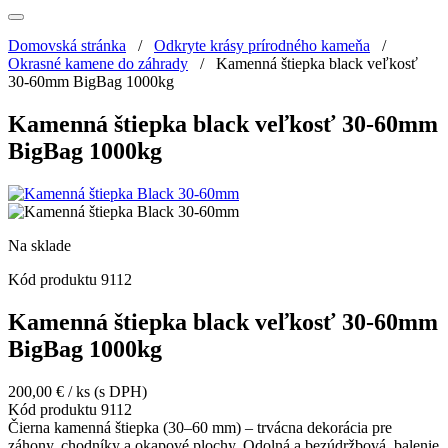
Domovská stránka
/
Odkryte krásy prírodného kameňa
/
Okrasné kamene do záhrady
/
Kamenná štiepka black veľkosť
30-60mm BigBag 1000kg
Kamenná štiepka black veľkosť 30-60mm
BigBag 1000kg
Na sklade
Kód produktu
9112
Kamenná štiepka black veľkosť 30-60mm
BigBag 1000kg
200,00
€
/ ks
(s DPH)
Kód produktu
9112
Čierna kamenná štiepka (30–60 mm) – trvácna dekorácia pre
záhony, chodníky a okapové plochy. Odolná a bezúdržbová, balenie