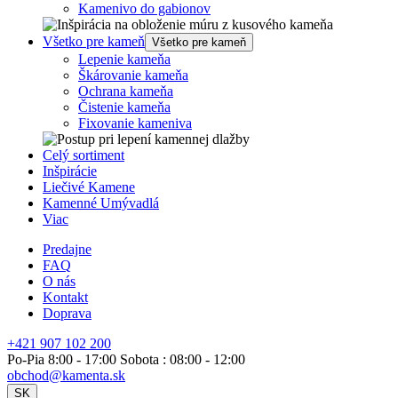
Kamenivo do gabionov
Všetko pre kameň
Všetko pre kameň
Lepenie kameňa
Škárovanie kameňa
Ochrana kameňa
Čistenie kameňa
Fixovanie kameniva
Celý sortiment
Inšpirácie
Liečivé Kamene
Kamenné Umývadlá
Viac
Predajne
FAQ
O nás
Kontakt
Doprava
+421 907 102 200
Po-Pia 8:00 - 17:00 Sobota : 08:00 - 12:00
obchod@kamenta.sk
SK