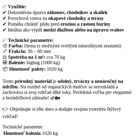
✅
Využitie:
✔ Dekoratívna úprava
záhonov, chodníkov a skaliek
✔ Povrchová vrstva na
okapové chodníky a terasy
✔ Pomáha chrániť pôdu pred
eroziou a rastom buriny
✔ Ideálna ako výplň
medzi dlažbou alebo na úpravu svahov
✅
Technické parametre:
🎨
Farba:
čierna (s možnými svetlými minerálnymi zrastami)
📏
Frakcia:
30 – 60 mm
⚖
Spotreba na 1 m²:
cca 70 kg
🎒
Balenie:
bigbag (1000 kg)
📦
Hmotnosť palety:
1020 kg
Tento
prírodný materiál
je
odolný, trvácny a nenáročný na
údržbu
. Na rozdiel od organických mulčov sa nerozkladá a
zachováva si svoj vzhľad dlhé roky. Perfektná voľba pre elegantnú
a bezúdržbovú záhradu! 🌿🏡
👉 Objednajte si ešte dnes a dodajte svojmu exteriéru štýlový
vzhľad!
Technické parametre
Hmotnosť balenia
1020 kg