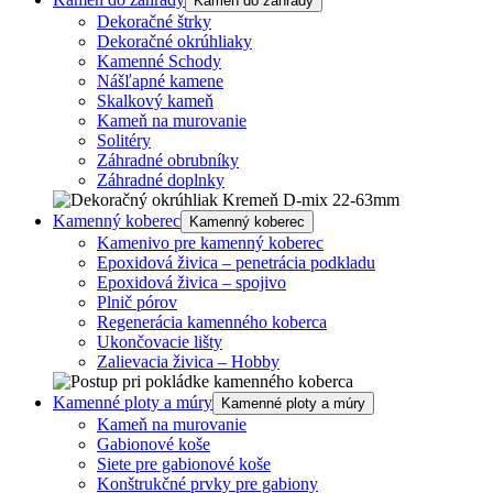
Kameň do záhrady
Dekoračné štrky
Dekoračné okrúhliaky
Kamenné Schody
Nášľapné kamene
Skalkový kameň
Kameň na murovanie
Solitéry
Záhradné obrubníky
Záhradné doplnky
Kamenný koberec
Kamenný koberec
Kamenivo pre kamenný koberec
Epoxidová živica – penetrácia podkladu
Epoxidová živica – spojivo
Plnič pórov
Regenerácia kamenného koberca
Ukončovacie lišty
Zalievacia živica – Hobby
Kamenné ploty a múry
Kamenné ploty a múry
Kameň na murovanie
Gabionové koše
Siete pre gabionové koše
Konštrukčné prvky pre gabiony