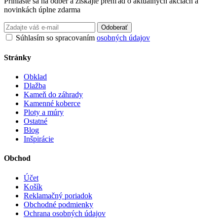
Prihláste sa na odber a získajte prehľad o aktuálnych akciách a
novinkách úplne zdarma
Odoberať
Súhlasím so spracovaním
osobných údajov
Stránky
Obklad
Dlažba
Kameň do záhrady
Kamenné koberce
Ploty a múry
Ostatné
Blog
Inšpirácie
Obchod
Účet
Košík
Reklamačný poriadok
Obchodné podmienky
Ochrana osobných údajov