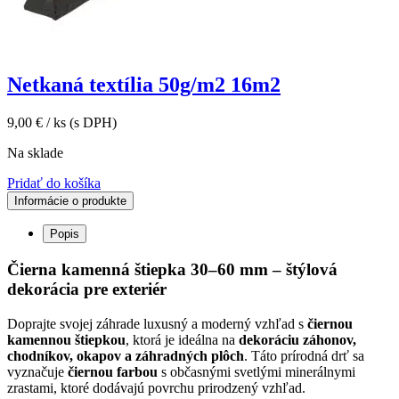
Netkaná textília 50g/m2 16m2
9,00
€
/ ks
(s DPH)
Na sklade
Pridať do košíka
Informácie o produkte
Popis
Čierna kamenná štiepka 30–60 mm – štýlová
dekorácia pre exteriér
Doprajte svojej záhrade luxusný a moderný vzhľad s
čiernou
kamennou štiepkou
, ktorá je ideálna na
dekoráciu záhonov,
chodníkov, okapov a záhradných plôch
. Táto prírodná drť sa
vyznačuje
čiernou farbou
s občasnými svetlými minerálnymi
zrastami, ktoré dodávajú povrchu prirodzený vzhľad.