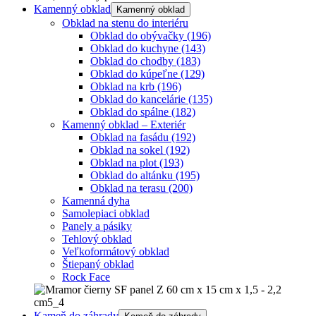
Kamenný obklad
Kamenný obklad
Obklad na stenu do interiéru
Obklad do obývačky
(196)
Obklad do kuchyne
(143)
Obklad do chodby
(183)
Obklad do kúpeľne
(129)
Obklad na krb
(196)
Obklad do kancelárie
(135)
Obklad do spálne
(182)
Kamenný obklad – Exteriér
Obklad na fasádu
(192)
Obklad na sokel
(192)
Obklad na plot
(193)
Obklad do altánku
(195)
Obklad na terasu
(200)
Kamenná dyha
Samolepiaci obklad
Panely a pásiky
Tehlový obklad
Veľkoformátový obklad
Štiepaný obklad
Rock Face
Kameň do záhrady