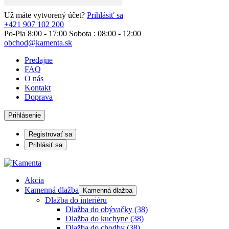
Už máte vytvorený účet?
Prihlásiť sa
+421 907 102 200
Po-Pia 8:00 - 17:00 Sobota : 08:00 - 12:00
obchod@kamenta.sk
Predajne
FAQ
O nás
Kontakt
Doprava
Prihlásenie
Registrovať sa
Prihlásiť sa
Akcia
Kamenná dlažba
Kamenná dlažba
Dlažba do interiéru
Dlažba do obývačky
(38)
Dlažba do kuchyne
(38)
Dlažba do chodby
(38)