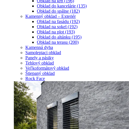
Obklad na krb
(196)
Obklad do kancelárie
(135)
Obklad do spálne
(182)
Kamenný obklad – Exteriér
Obklad na fasádu
(192)
Obklad na sokel
(192)
Obklad na plot
(193)
Obklad do altánku
(195)
Obklad na terasu
(200)
Kamenná dyha
Samolepiaci obklad
Panely a pásiky
Tehlový obklad
Veľkoformátový obklad
Štiepaný obklad
Rock Face