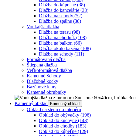
Dlažba do kúpeľne
(38)
Dlažba do kancelárie
(38)
Dlažba na schody
(52)
Dlažba do spálne
(38)
Vonkajšia dlažba
Dlažba na terasu
(98)
Dlažba na chodník
(108)
Dlažba na balkón
(66)
Dlažba okolo bazéna
(108)
Dlažba na schody
(111)
Formátovaná dlažba
Štiepaná dlažba
Veľkoformátová dlažba
Kamenné Schody
Dlažobné kocky
Bazénové lemy
Kamenné obrubníky
Kamenný obklad
Kamenný obklad
Obklad na stenu do interiéru
Obklad do obývačky
(196)
Obklad do kuchyne
(143)
Obklad do chodby
(183)
Obklad do kúpeľne
(129)