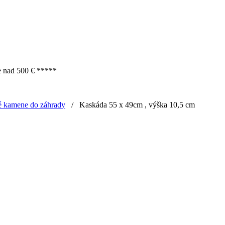
e nad 500 € *****
é kamene do záhrady
/
Kaskáda 55 x 49cm , výška 10,5 cm