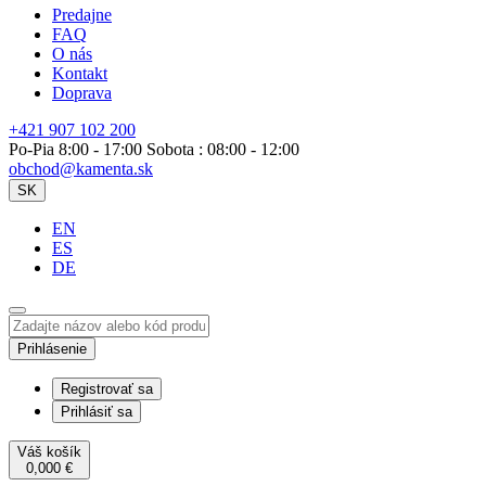
Predajne
FAQ
O nás
Kontakt
Doprava
+421 907 102 200
Po-Pia 8:00 - 17:00 Sobota : 08:00 - 12:00
obchod@kamenta.sk
SK
EN
ES
DE
Prihlásenie
Registrovať sa
Prihlásiť sa
Váš košík
0,000
€