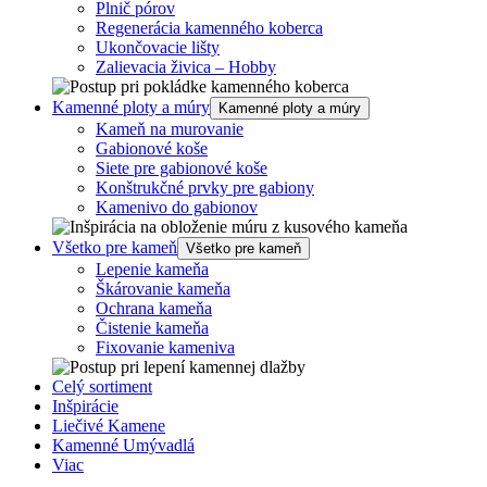
Plnič pórov
Regenerácia kamenného koberca
Ukončovacie lišty
Zalievacia živica – Hobby
Kamenné ploty a múry
Kamenné ploty a múry
Kameň na murovanie
Gabionové koše
Siete pre gabionové koše
Konštrukčné prvky pre gabiony
Kamenivo do gabionov
Všetko pre kameň
Všetko pre kameň
Lepenie kameňa
Škárovanie kameňa
Ochrana kameňa
Čistenie kameňa
Fixovanie kameniva
Celý sortiment
Inšpirácie
Liečivé Kamene
Kamenné Umývadlá
Viac