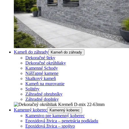
Kameň do záhrady
Kameň do záhrady
Dekoračné štrky
Dekoračné okrúhliaky
Kamenné Schody
Nášľapné kamene
Skalkový kameň
Kameň na murovanie
Solitéry
Záhradné obrubníky
Záhradné doplnky
Kamenný koberec
Kamenný koberec
Kamenivo pre kamenný koberec
Epoxidová živica – penetrácia podkladu
Epoxidová živica – spojivo