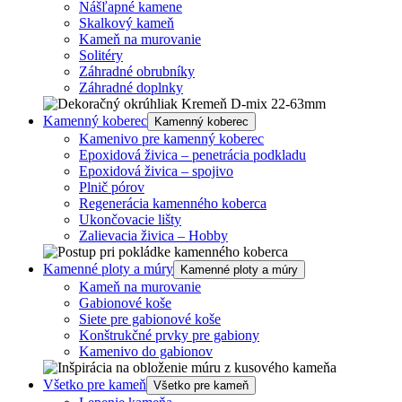
Nášľapné kamene
Skalkový kameň
Kameň na murovanie
Solitéry
Záhradné obrubníky
Záhradné doplnky
Kamenný koberec
Kamenný koberec
Kamenivo pre kamenný koberec
Epoxidová živica – penetrácia podkladu
Epoxidová živica – spojivo
Plnič pórov
Regenerácia kamenného koberca
Ukončovacie lišty
Zalievacia živica – Hobby
Kamenné ploty a múry
Kamenné ploty a múry
Kameň na murovanie
Gabionové koše
Siete pre gabionové koše
Konštrukčné prvky pre gabiony
Kamenivo do gabionov
Všetko pre kameň
Všetko pre kameň