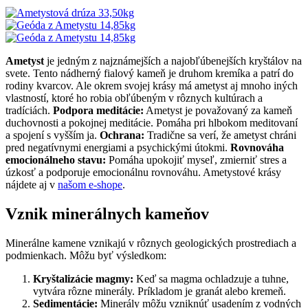
Ametyst
je jedným z najznámejších a najobľúbenejších kryštálov na
svete. Tento nádherný fialový kameň je druhom kremíka a patrí do
rodiny kvarcov. Ale okrem svojej krásy má ametyst aj mnoho iných
vlastností, ktoré ho robia obľúbeným v rôznych kultúrach a
tradíciách.
Podpora meditácie:
Ametyst je považovaný za kameň
duchovnosti a pokojnej meditácie. Pomáha pri hlbokom meditovaní
a spojení s vyšším ja.
Ochrana:
Tradične sa verí, že ametyst chráni
pred negatívnymi energiami a psychickými útokmi.
Rovnováha
emocionálneho stavu:
Pomáha upokojiť myseľ, zmierniť stres a
úzkosť a podporuje emocionálnu rovnováhu. Ametystové krásy
nájdete aj v
našom e-shope
.
Vznik minerálnych kameňov
Minerálne kamene vznikajú v rôznych geologických prostrediach a
podmienkach. Môžu byť výsledkom:
Kryštalizácie magmy:
Keď sa magma ochladzuje a tuhne,
vytvára rôzne minerály. Príkladom je granát alebo kremeň.
Sedimentácie:
Minerály môžu vzniknúť usadením z vodných