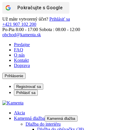
Pokračujte s
Google
Už máte vytvorený účet?
Prihlásiť sa
+421 907 102 200
Po-Pia 8:00 - 17:00 Sobota : 08:00 - 12:00
obchod@kamenta.sk
Predajne
FAQ
O nás
Kontakt
Doprava
Prihlásenie
Registrovať sa
Prihlásiť sa
Akcia
Kamenná dlažba
Kamenná dlažba
Dlažba do interiéru
Dlažba do obývačky
(38)