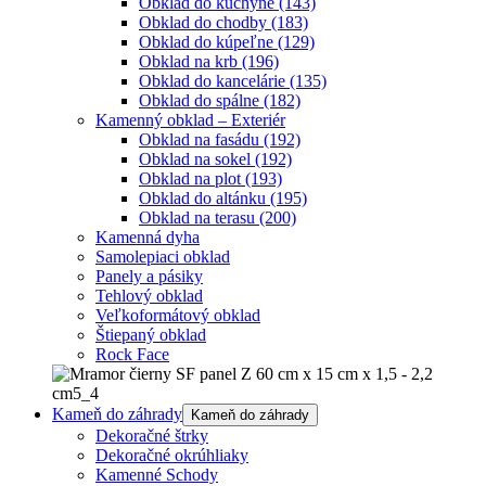
Obklad do kuchyne
(143)
Obklad do chodby
(183)
Obklad do kúpeľne
(129)
Obklad na krb
(196)
Obklad do kancelárie
(135)
Obklad do spálne
(182)
Kamenný obklad – Exteriér
Obklad na fasádu
(192)
Obklad na sokel
(192)
Obklad na plot
(193)
Obklad do altánku
(195)
Obklad na terasu
(200)
Kamenná dyha
Samolepiaci obklad
Panely a pásiky
Tehlový obklad
Veľkoformátový obklad
Štiepaný obklad
Rock Face
Kameň do záhrady
Kameň do záhrady
Dekoračné štrky
Dekoračné okrúhliaky
Kamenné Schody