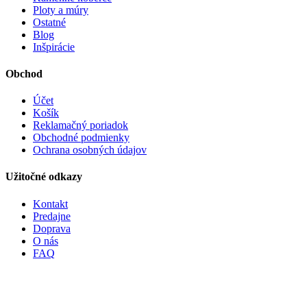
Ploty a múry
Ostatné
Blog
Inšpirácie
Obchod
Účet
Košík
Reklamačný poriadok
Obchodné podmienky
Ochrana osobných údajov
Užitočné odkazy
Kontakt
Predajne
Doprava
O nás
FAQ