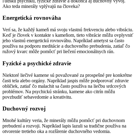
ľudskú psychiku, fyzické zdravie a dokonca aj duchovný vývoj.
Ako teda minerály vplývajú na človeka?
Energetická rovnováha
Verí sa, že každý kameň má svoju vlastnú frekvenciu alebo vibráciu.
Keď je človek v kontakte s kameňom, tieto vibrácie môžu ovplyvniť
jeho vlastnú energetickú rovnováhu. Napríklad ametyst sa často
používa na podporu meditácie a duchovného prebudenia, zatiaľ čo
ružový kvarc môže pomôcť pri liečení emocionálnych rán.
Fyzické a psychické zdravie
Niektoré liečivé kamene sú považované za prospešné pre konkrétne
časti tela alebo orgány. Napríklad jaspis môže podporovať zdravie
obličiek, zatiaľ čo malachit sa často používa na liečbu srdcových
problémov. Na psychickú stránku, kamene ako citrín môžu
povzbudiť sebavedomie a kreativitu.
Duchovný rozvoj
Mnohé kultúry veria, že minerály môžu pomôcť pri duchovnom
prebudení a rozvoji. Napríklad lapis lazuli sa tradične používa na
otvorenie tretieho oka a rozšírenie duchovného vedomia.