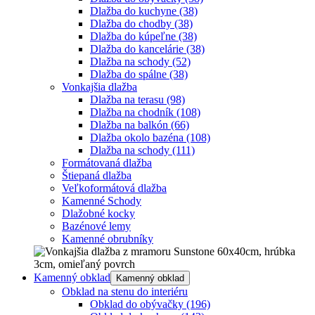
Dlažba do kuchyne
(38)
Dlažba do chodby
(38)
Dlažba do kúpeľne
(38)
Dlažba do kancelárie
(38)
Dlažba na schody
(52)
Dlažba do spálne
(38)
Vonkajšia dlažba
Dlažba na terasu
(98)
Dlažba na chodník
(108)
Dlažba na balkón
(66)
Dlažba okolo bazéna
(108)
Dlažba na schody
(111)
Formátovaná dlažba
Štiepaná dlažba
Veľkoformátová dlažba
Kamenné Schody
Dlažobné kocky
Bazénové lemy
Kamenné obrubníky
Kamenný obklad
Kamenný obklad
Obklad na stenu do interiéru
Obklad do obývačky
(196)