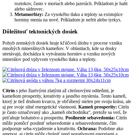
roztokov, často v moriach alebo jazerách. Príkladom je halit
alebo sádrovec.
Metamorfózy:
Za vysokého tlaku a teploty sa existujúce
horniny menia na nové. Príkladom je nefrit alebo tyrkys.
Dôležitosť tektonických dosiek
Pohyb zemských dosiek hraje kľúčovú úlohu v procese vzniku
mnohých minerálnych kameňov. V oblastiach, kde sa dosky
stretávajú, dochádza k vytváraniu horstiev a vzniku nových
minerálov pod vplyvom vysokého tlaku a teploty.
Citrín
s jeho žiarivými zlatými až citrónovými odtieňmi, je
kameňom prosperity, kreativity a jasného myslenia. Tento kameň,
ktorý je tiež druhom kvarcu, je obľúbený nielen pre svoju krásu, ale
aj pre svoje silné energetické vlastnosti.
Kameň prosperity:
Citrín
je často označovaný ako „kameň obchodníka“, pretože sa verí, že
priťahuje bohatstvo a prosperitu.
Posilnenie sebavedomia:
Citrín
môže pomôcť posilniť sebavedomie a sebauvedomenie, čím
podporuje seba-vyjadrenie a kreativitu.
Ochrana:
Podobne ako
ametyst, aj citrín môže chrániť pred negatívnymi energiami a