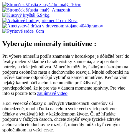
Vyberajte minerály intuitívne :
Pri výbere minerálu podľa znamenia v horoskope je dôležité brať do
úvahy nielen základné charakteristiky znamenia, ale aj osobné
potreby a ciele jednotlivca. Minerály môžu byť silným nástrojom na
podporu osobného rastu a duchovného rozvoja. Mnohí odborníci na
liečivé kamene odporúčajú vybrať si kameň intuitívne. Keď sa vám
nejaký kameň páči alebo k nemu cítite príťažlivosť, je
pravdepodobné, že je pre vás v danom momente správny. Pre viac
info si pozrite toto
zaujímavé video
.
Hoci vedecké dôkazy o liečivých vlastnostiach kameňov sú
obmedzené, mnohí ľudia na celom svete veria v ich pozitívne
účinky a využívajú ich v každodennom živote. Či už hľadáte
podporu v ťažkých časoch, chcete zlepšiť svoje fyzické zdravie
alebo sa chcete duchovne rozvíjať, minerály môžu byť cenným
spoločníkom na vašej ceste.