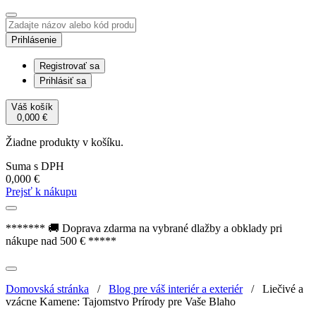
Prihlásenie
Registrovať sa
Prihlásiť sa
Váš košík
0,000
€
Žiadne produkty v košíku.
Suma s DPH
0,000
€
Prejsť k nákupu
******* 🚚 Doprava zdarma na vybrané dlažby a obklady pri
nákupe nad 500 € *****
Domovská stránka
/
Blog pre váš interiér a exteriér
/
Liečivé a
vzácne Kamene: Tajomstvo Prírody pre Vaše Blaho