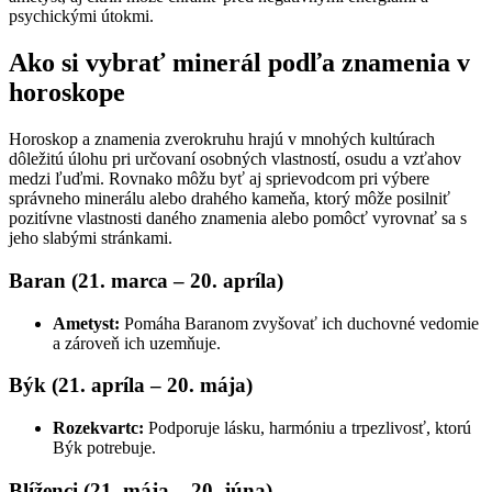
psychickými útokmi.
Ako si vybrať minerál podľa znamenia v
horoskope
Horoskop a znamenia zverokruhu hrajú v mnohých kultúrach
dôležitú úlohu pri určovaní osobných vlastností, osudu a vzťahov
medzi ľuďmi. Rovnako môžu byť aj sprievodcom pri výbere
správneho minerálu alebo drahého kameňa, ktorý môže posilniť
pozitívne vlastnosti daného znamenia alebo pomôcť vyrovnať sa s
jeho slabými stránkami.
Baran (21. marca – 20. apríla)
Ametyst:
Pomáha Baranom zvyšovať ich duchovné vedomie
a zároveň ich uzemňuje.
Býk (21. apríla – 20. mája)
Rozekvartc:
Podporuje lásku, harmóniu a trpezlivosť, ktorú
Býk potrebuje.
Blíženci (21. mája – 20. júna)