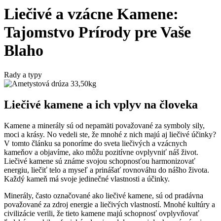
Liečivé a vzácne Kamene:
Tajomstvo Prírody pre Vaše
Blaho
Rady a typy
Liečivé kamene a ich vplyv na človeka
Kamene a minerály sú od nepamäti považované za symboly sily,
moci a krásy. No vedeli ste, že mnohé z nich majú aj liečivé účinky?
V tomto článku sa ponoríme do sveta liečivých a vzácnych
kameňov a objavíme, ako môžu pozitívne ovplyvniť náš život.
Liečivé kamene sú známe svojou schopnosťou harmonizovať
energiu, liečiť telo a myseľ a prinášať rovnováhu do nášho života.
Každý kameň má svoje jedinečné vlastnosti a účinky.
Minerály, často označované ako liečivé kamene, sú od pradávna
považované za zdroj energie a liečivých vlastností. Mnohé kultúry a
civilizácie verili, že tieto kamene majú schopnosť ovplyvňovať