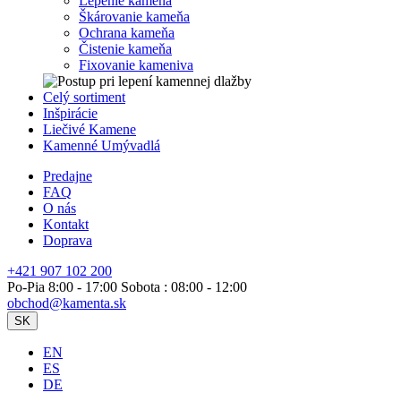
Lepenie kameňa
Škárovanie kameňa
Ochrana kameňa
Čistenie kameňa
Fixovanie kameniva
Celý sortiment
Inšpirácie
Liečivé Kamene
Kamenné Umývadlá
Predajne
FAQ
O nás
Kontakt
Doprava
+421 907 102 200
Po-Pia 8:00 - 17:00 Sobota : 08:00 - 12:00
obchod@kamenta.sk
SK
EN
ES
DE