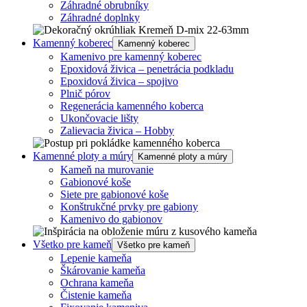
Záhradné obrubníky
Záhradné doplnky
Kamenný koberec
Kamenný koberec
Kamenivo pre kamenný koberec
Epoxidová živica – penetrácia podkladu
Epoxidová živica – spojivo
Plnič pórov
Regenerácia kamenného koberca
Ukončovacie lišty
Zalievacia živica – Hobby
Kamenné ploty a múry
Kamenné ploty a múry
Kameň na murovanie
Gabionové koše
Siete pre gabionové koše
Konštrukčné prvky pre gabiony
Kamenivo do gabionov
Všetko pre kameň
Všetko pre kameň
Lepenie kameňa
Škárovanie kameňa
Ochrana kameňa
Čistenie kameňa