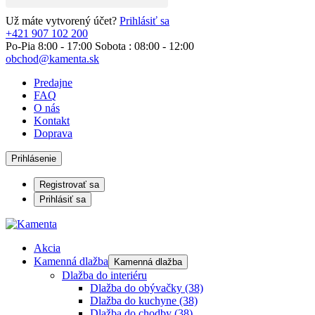
Už máte vytvorený účet?
Prihlásiť sa
+421 907 102 200
Po-Pia 8:00 - 17:00 Sobota : 08:00 - 12:00
obchod@kamenta.sk
Predajne
FAQ
O nás
Kontakt
Doprava
Prihlásenie
Registrovať sa
Prihlásiť sa
Akcia
Kamenná dlažba
Kamenná dlažba
Dlažba do interiéru
Dlažba do obývačky
(38)
Dlažba do kuchyne
(38)
Dlažba do chodby
(38)