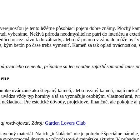
u verejnosťou je tento ležérne pôsobiaci pojem dobre známy. Plochý ka
adi vyberáme. Neživá príroda neodmysliteľne patrí do interiéru a exter
 vedúceho cez trávnik do záhrady, alebo už priamo v záhrade môže b
ie, kým betón po čase treba vymeniť. Kameň sa tak oplatí trvácnosťou,
špárovacieho cementu, prípadne sa len vhodne zafarbí samotná zmes pr
mene
ponuke uvádzané ako štiepaný kameň, alebo rezaný kameň, majú niekoľk
uvádza vždy typ horniny a tá sa vyznačuje osobitými vlastnosťami, tvr
 nežiadúca. Pre estetické dôvody, projektové, finančné, ale pokojne a
aj rozdvojovať. Zdroj:
Garden Lovers Club
ebný materiál. Na ich „inštaláciu“ nie je potrebné špeciálne náradie,
e svojpomocné úpravy a voľnočasové dizajnérske aktivity. V prípade nu