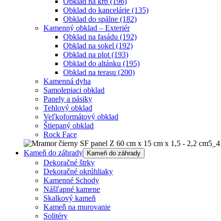
Obklad na krb
(196)
Obklad do kancelárie
(135)
Obklad do spálne
(182)
Kamenný obklad – Exteriér
Obklad na fasádu
(192)
Obklad na sokel
(192)
Obklad na plot
(193)
Obklad do altánku
(195)
Obklad na terasu
(200)
Kamenná dyha
Samolepiaci obklad
Panely a pásiky
Tehlový obklad
Veľkoformátový obklad
Štiepaný obklad
Rock Face
Kameň do záhrady
Kameň do záhrady
Dekoračné štrky
Dekoračné okrúhliaky
Kamenné Schody
Nášľapné kamene
Skalkový kameň
Kameň na murovanie
Solitéry