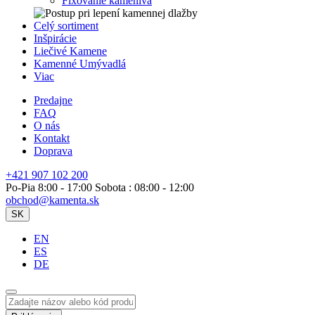
Fixovanie kameniva
Celý sortiment
Inšpirácie
Liečivé Kamene
Kamenné Umývadlá
Viac
Predajne
FAQ
O nás
Kontakt
Doprava
+421 907 102 200
Po-Pia 8:00 - 17:00 Sobota : 08:00 - 12:00
obchod@kamenta.sk
SK
EN
ES
DE