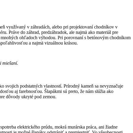
meň využívaný v záhradách, alebo pri projektovaní chodníkov v
iéru. Práve do záhrad, predzáhradok, ale najmä ako materiál pre
yť v mnohých ohľadoch výhodou. Pri porovnaní s betónovým chodníkom
 spoľahlivosťou a najmä vizuálnou krásou.
i miešaní.
o svojich podstatných vlastností. Prírodný kameň sa nevyznačuje
dosťou aj farebnosťou. Šlapákmi sú preto, že nám slúžia ako
j pre dôvody ukryté pod zemou.
 spotreba elektrického prúdu, mokrá murárska práca, ani žiadne
tnosti je možné šlapáky odstrániť a premiestniť. Vo všeobecnosti