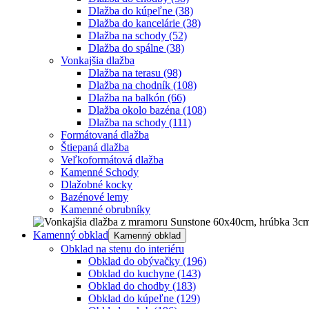
Dlažba do kúpeľne
(38)
Dlažba do kancelárie
(38)
Dlažba na schody
(52)
Dlažba do spálne
(38)
Vonkajšia dlažba
Dlažba na terasu
(98)
Dlažba na chodník
(108)
Dlažba na balkón
(66)
Dlažba okolo bazéna
(108)
Dlažba na schody
(111)
Formátovaná dlažba
Štiepaná dlažba
Veľkoformátová dlažba
Kamenné Schody
Dlažobné kocky
Bazénové lemy
Kamenné obrubníky
Kamenný obklad
Kamenný obklad
Obklad na stenu do interiéru
Obklad do obývačky
(196)
Obklad do kuchyne
(143)
Obklad do chodby
(183)
Obklad do kúpeľne
(129)