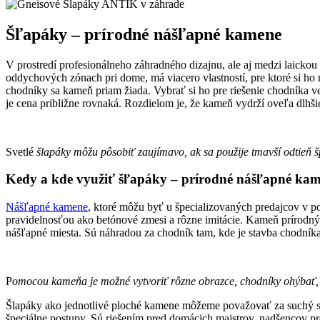
Šľapáky – prírodné nášľapné kamene
V prostredí profesionálneho záhradného dizajnu, ale aj medzi laicko
oddychových zónach pri dome, má viacero vlastností, pre ktoré si ho r
chodníky sa kameň priam žiada. Vybrať si ho pre riešenie chodníka
je cena približne rovnaká. Rozdielom je, že kameň vydrží oveľa dlhš
Svetlé
šlapáky môžu pôsobiť zaujímavo, ak sa použije tmavší odtieň 
Kedy a kde využiť šľapáky – prírodné nášľapné ka
Nášľapné kamene
, ktoré môžu byť u špecializovaných predajcov v 
pravidelnosťou ako betónové zmesi a rôzne imitácie. Kameň prírodný 
nášľapné miesta. Sú náhradou za chodník tam, kde je stavba chodníka
P
omocou kameňa je možné vytvoriť rôzne obrazce, chodníky ohýbať, 
Šlapáky ako jednotlivé ploché kamene môžeme považovať za suchý stav
špeciálne postupy. Sú riešením pred domácich majstrov, nadšencov pr