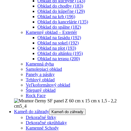
Obklad do kuchyne
(143)
Obklad do chodby
(183)
Obklad do kúpeľne
(129)
Obklad na krb
(196)
Obklad do kancelárie
(135)
Obklad do spálne
(182)
Kamenný obklad – Exteriér
Obklad na fasádu
(192)
Obklad na sokel
(192)
Obklad na plot
(193)
Obklad do altánku
(195)
Obklad na terasu
(200)
Kamenná dyha
Samolepiaci obklad
Panely a pásiky
Tehlový obklad
Veľkoformátový obklad
Štiepaný obklad
Rock Face
Kameň do záhrady
Kameň do záhrady
Dekoračné štrky
Dekoračné okrúhliaky
Kamenné Schody