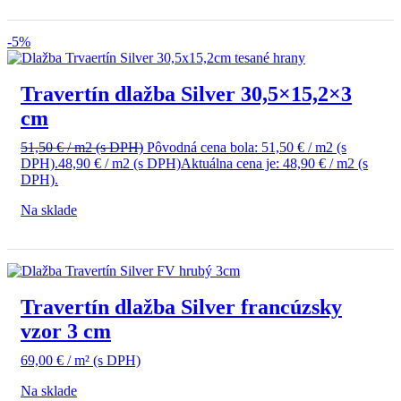
-5%
Travertín dlažba Silver 30,5×15,2×3
cm
51,50
€
/ m2
(s DPH)
Pôvodná cena bola: 51,50 € / m2 (s
DPH).
48,90
€
/ m2
(s DPH)
Aktuálna cena je: 48,90 € / m2 (s
DPH).
Na sklade
Travertín dlažba Silver francúzsky
vzor 3 cm
69,00
€
/ m²
(s DPH)
Na sklade