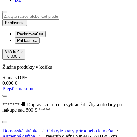
Prihlásenie
Registrovať sa
Prihlásiť sa
Váš košík
0,000
€
Žiadne produkty v košíku.
Suma s DPH
0,000
€
Prejsť k nákupu
******* 🚚 Doprava zdarma na vybrané dlažby a obklady pri
nákupe nad 500 € *****
Domovská stránka
/
Odkryte krásy prírodného kameňa
/
Kamenná dlažba
/
Travertín dlažba Silver 61×40,6×3 cm