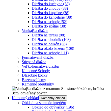
Dlažba do kuchyne
(38)
Dlažba do chodby
(38)
Dlažba do kúpeľne
(38)
Dlažba do kancelárie
(38)
Dlažba na schody
(52)
Dlažba do spálne
(38)
Vonkajšia dlažba
Dlažba na terasu
(98)
Dlažba na chodník
(108)
Dlažba na balkón
(66)
Dlažba okolo bazéna
(108)
Dlažba na schody
(111)
Formátovaná dlažba
Štiepaná dlažba
Veľkoformátová dlažba
Kamenné Schody
Dlažobné kocky
Bazénové lemy
Kamenné obrubníky
Kamenný obklad
Kamenný obklad
Obklad na stenu do interiéru
Obklad do obývačky
(196)