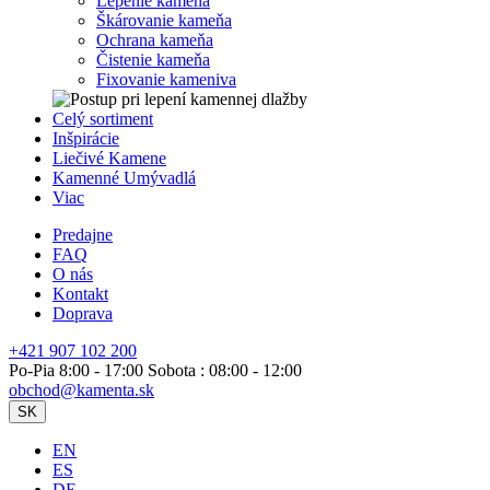
Lepenie kameňa
Škárovanie kameňa
Ochrana kameňa
Čistenie kameňa
Fixovanie kameniva
Celý sortiment
Inšpirácie
Liečivé Kamene
Kamenné Umývadlá
Viac
Predajne
FAQ
O nás
Kontakt
Doprava
+421 907 102 200
Po-Pia 8:00 - 17:00 Sobota : 08:00 - 12:00
obchod@kamenta.sk
SK
EN
ES
DE