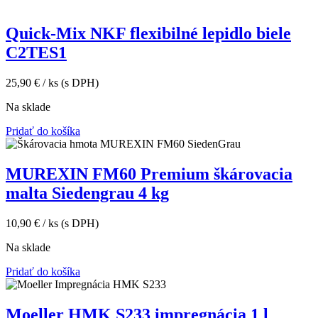
Quick-Mix NKF flexibilné lepidlo biele
C2TES1
25,90
€
/ ks
(s DPH)
Na sklade
Pridať do košíka
MUREXIN FM60 Premium škárovacia
malta Siedengrau 4 kg
10,90
€
/ ks
(s DPH)
Na sklade
Pridať do košíka
Moeller HMK S233 impregnácia 1 l