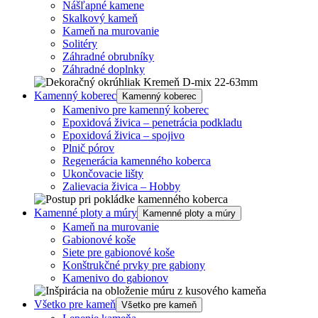
Nášľapné kamene
Skalkový kameň
Kameň na murovanie
Solitéry
Záhradné obrubníky
Záhradné doplnky
Kamenný koberec
Kamenný koberec
Kamenivo pre kamenný koberec
Epoxidová živica – penetrácia podkladu
Epoxidová živica – spojivo
Plnič pórov
Regenerácia kamenného koberca
Ukončovacie lišty
Zalievacia živica – Hobby
Kamenné ploty a múry
Kamenné ploty a múry
Kameň na murovanie
Gabionové koše
Siete pre gabionové koše
Konštrukčné prvky pre gabiony
Kamenivo do gabionov
Všetko pre kameň
Všetko pre kameň