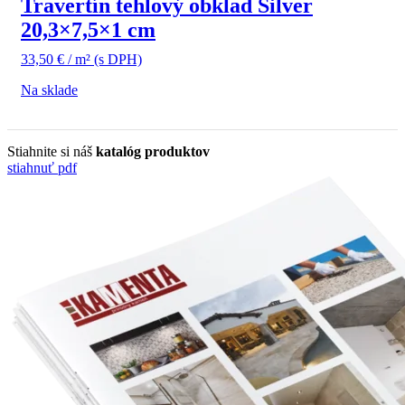
Travertín tehlový obklad Silver
20,3×7,5×1 cm
33,50
€
/ m²
(s DPH)
Na sklade
Stiahnite si náš
katalóg produktov
stiahnuť pdf