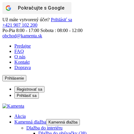
Pokračujte s
Google
Už máte vytvorený účet?
Prihlásiť sa
+421 907 102 200
Po-Pia 8:00 - 17:00 Sobota : 08:00 - 12:00
obchod@kamenta.sk
Predajne
FAQ
O nás
Kontakt
Doprava
Prihlásenie
Registrovať sa
Prihlásiť sa
Akcia
Kamenná dlažba
Kamenná dlažba
Dlažba do interiéru
Dlažba do obývačky
(38)