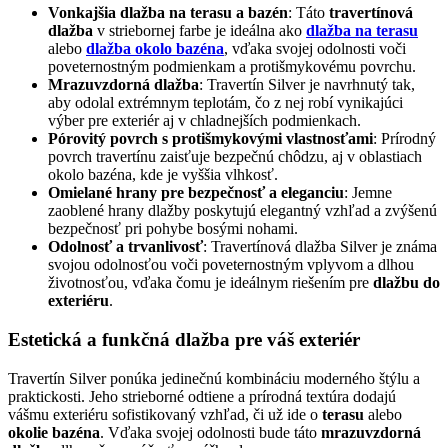
Vonkajšia dlažba na terasu a bazén
: Táto
travertínová
dlažba
v striebornej farbe je ideálna ako
dlažba na terasu
alebo
dlažba okolo bazéna
, vďaka svojej odolnosti voči
poveternostným podmienkam a protišmykovému povrchu.
Mrazuvzdorná dlažba
: Travertín Silver je navrhnutý tak,
aby odolal extrémnym teplotám, čo z nej robí vynikajúci
výber pre exteriér aj v chladnejších podmienkach.
Pórovitý povrch s protišmykovými vlastnosťami
: Prírodný
povrch travertínu zaisťuje bezpečnú chôdzu, aj v oblastiach
okolo bazéna, kde je vyššia vlhkosť.
Omielané hrany pre bezpečnosť a eleganciu
: Jemne
zaoblené hrany dlažby poskytujú elegantný vzhľad a zvýšenú
bezpečnosť pri pohybe bosými nohami.
Odolnosť a trvanlivosť
: Travertínová dlažba Silver je známa
svojou odolnosťou voči poveternostným vplyvom a dlhou
životnosťou, vďaka čomu je ideálnym riešením pre
dlažbu do
exteriéru
.
Estetická a funkčná dlažba pre váš exteriér
Travertín Silver ponúka jedinečnú kombináciu moderného štýlu a
praktickosti. Jeho strieborné odtiene a prírodná textúra dodajú
vášmu exteriéru sofistikovaný vzhľad, či už ide o
terasu
alebo
okolie bazéna
. Vďaka svojej odolnosti bude táto
mrazuvzdorná