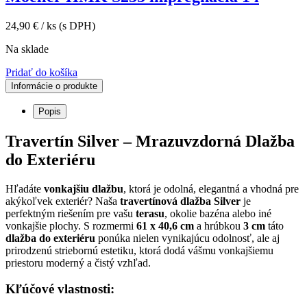
24,90
€
/ ks
(s DPH)
Na sklade
Pridať do košíka
Informácie o produkte
Popis
Travertín Silver – Mrazuvzdorná Dlažba
do Exteriéru
Hľadáte
vonkajšiu dlažbu
, ktorá je odolná, elegantná a vhodná pre
akýkoľvek exteriér? Naša
travertínová dlažba Silver
je
perfektným riešením pre vašu
terasu
, okolie bazéna alebo iné
vonkajšie plochy. S rozmermi
61 x 40,6 cm
a hrúbkou
3 cm
táto
dlažba do exteriéru
ponúka nielen vynikajúcu odolnosť, ale aj
prirodzenú striebornú estetiku, ktorá dodá vášmu vonkajšiemu
priestoru moderný a čistý vzhľad.
Kľúčové vlastnosti: