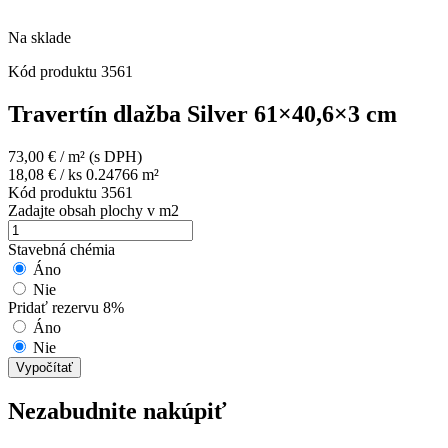
Na sklade
Kód produktu
3561
Travertín dlažba Silver 61×40,6×3 cm
73,00
€
/ m²
(s DPH)
18,08
€
/ ks 0.24766 m²
Kód produktu
3561
Zadajte obsah plochy v m2
Stavebná chémia
Áno
Nie
Pridať rezervu 8%
Áno
Nie
Vypočítať
Nezabudnite nakúpiť