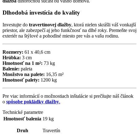
dlažba
dlhoročnou súčasťou vášho domova.
Dlhodobá investícia do kvality
Investujte do
travertínovej dlažby
, ktorá nielen skrášli váš vonkajší
priestor, ale zabezpečí aj jeho funkčnosť na dlhé roky. Premeňte svoj
exteriér na štýlové a pohodlné miesto pre vás a vašu rodinu.
Rozmery:
61 x 40,6 cm
Hrúbka:
3 cm
Hmotnosť na 1 m²:
73 kg
Balenie:
paleta
Množstvo na palete:
16,35 m²
Hmotnosť palety:
1200 kg
Pre viac informácií o možnostiach inštalácie si prečítajte náš článok
o
spôsobe pokládky dlažby
.
Technické parametre
Hmotnosť balenia
19 kg
Druh
Travertín