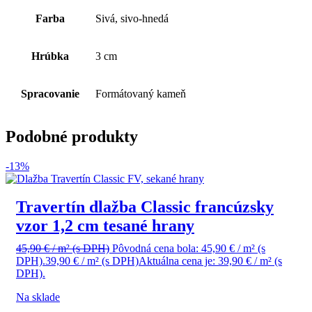
Farba
Sivá, sivo-hnedá
Hrúbka
3 cm
Spracovanie
Formátovaný kameň
Podobné produkty
-13%
Travertín dlažba Classic francúzsky
vzor 1,2 cm tesané hrany
45,90
€
/ m²
(s DPH)
Pôvodná cena bola: 45,90 € / m² (s
DPH).
39,90
€
/ m²
(s DPH)
Aktuálna cena je: 39,90 € / m² (s
DPH).
Na sklade