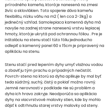
prírodného kameňa, ktorá je nanesená na zmesi
živíc a sklovlákien. Toto spojenie dáva kameňu
flexibilitu, nízku váhu na m2 ( len cca 2-3kg) a
jedinečný vzhľad. Samolepiaca kamenná dyha má
navyše na zadnej strane nanesenú vrstvu lepiacej
hmoty, ktorá je ukrytá pod ochrannou fóliou . Pre je
inštaláciu na stenu stačí túto fóliu jednoducho
odlepiť a kamenný panel 60 x 15cm je pripravený na
aplikáciu na stenu.
Stenu stačí pred lepením dyhy umyť vlažnou vodou
a zbaviť ju tým prachu a prípadných nečistôt.
Povrch-stena na ktorú sa dyha aplikuje by mal byť
teda súdržný, suchý, čistý a pokiaľ možno rovný.
Jemné nerovnosti v podklade nie sú problém a
dyha ich hravo zakryje. Neodporúča sa aplikácia
dyhy na viacvrstvové malovky stien, kde by mohlo
dôjsť k odtrhnutiu starej vrstvy malovky od steny.