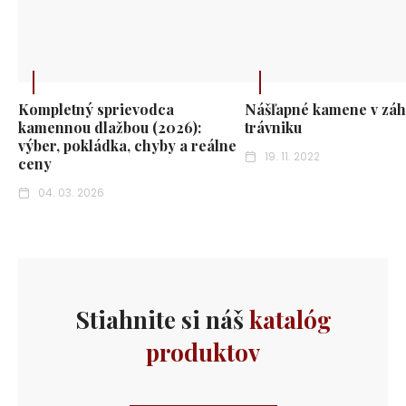
Kompletný sprievodca
Nášľapné kamene v záh
kamennou dlažbou (2026):
trávniku
výber, pokládka, chyby a reálne
19. 11. 2022
ceny
04. 03. 2026
Stiahnite si náš
katalóg
produktov