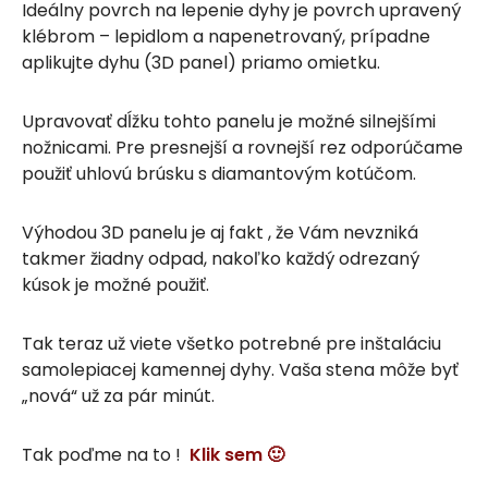
Ideálny povrch na lepenie dyhy je povrch upravený
klébrom – lepidlom a napenetrovaný, prípadne
aplikujte dyhu (3D panel) priamo omietku.
Upravovať dĺžku tohto panelu je možné silnejšími
nožnicami. Pre presnejší a rovnejší rez odporúčame
použiť uhlovú brúsku s diamantovým kotúčom.
Výhodou 3D panelu je aj fakt , že Vám nevzniká
takmer žiadny odpad, nakoľko každý odrezaný
kúsok je možné použiť.
Tak teraz už viete všetko potrebné pre inštaláciu
samolepiacej kamennej dyhy. Vaša stena môže byť
„nová“ už za pár minút.
Tak poďme na to !
Klik sem 🙂