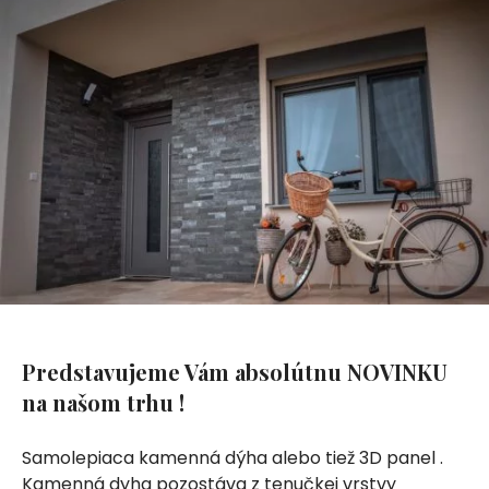
Predstavujeme Vám absolútnu NOVINKU
na našom trhu !
Samolepiaca kamenná dýha alebo tiež 3D panel .
Kamenná dyha pozostáva z tenučkej vrstvy