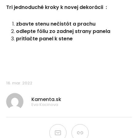
Tri jednoduché kroky k novej dekorácii :
zbavte stenu nečistôt a prachu
odlepte fóliu zo zadnej strany panela
pritlačte panel k stene
16. mar. 2022
Kamenta.sk
Eva Kacinova