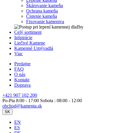
Lepenie kameňa
Škárovanie kameňa
Ochrana kameňa
Čistenie kameňa
Fixovanie kameniva
Celý sortiment
Inšpirácie
Liečivé Kamene
Kamenné Umývadlá
Viac
Predajne
FAQ
O nás
Kontakt
Doprava
+421 907 102 200
Po-Pia 8:00 - 17:00 Sobota : 08:00 - 12:00
obchod@kamenta.sk
SK
EN
ES
DE