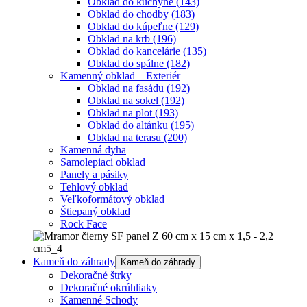
Obklad do kuchyne
(143)
Obklad do chodby
(183)
Obklad do kúpeľne
(129)
Obklad na krb
(196)
Obklad do kancelárie
(135)
Obklad do spálne
(182)
Kamenný obklad – Exteriér
Obklad na fasádu
(192)
Obklad na sokel
(192)
Obklad na plot
(193)
Obklad do altánku
(195)
Obklad na terasu
(200)
Kamenná dyha
Samolepiaci obklad
Panely a pásiky
Tehlový obklad
Veľkoformátový obklad
Štiepaný obklad
Rock Face
Kameň do záhrady
Kameň do záhrady
Dekoračné štrky
Dekoračné okrúhliaky
Kamenné Schody