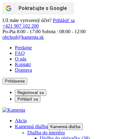
Pokračujte s
Google
Už máte vytvorený účet?
Prihlásiť sa
+421 907 102 200
Po-Pia 8:00 - 17:00 Sobota : 08:00 - 12:00
obchod@kamenta.sk
Predajne
FAQ
O nás
Kontakt
Doprava
Prihlásenie
Registrovať sa
Prihlásiť sa
Akcia
Kamenná dlažba
Kamenná dlažba
Dlažba do interiéru
Dlažba do obývačky
(38)