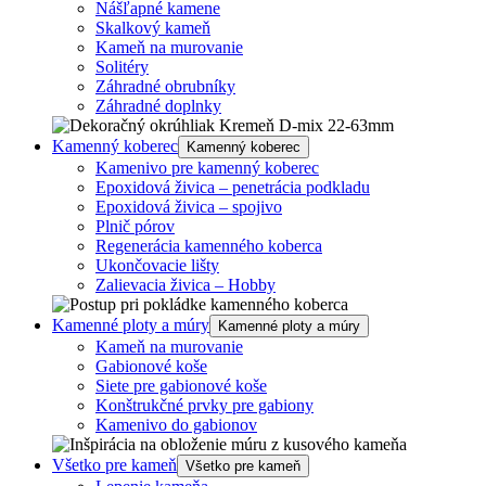
Nášľapné kamene
Skalkový kameň
Kameň na murovanie
Solitéry
Záhradné obrubníky
Záhradné doplnky
Kamenný koberec
Kamenný koberec
Kamenivo pre kamenný koberec
Epoxidová živica – penetrácia podkladu
Epoxidová živica – spojivo
Plnič pórov
Regenerácia kamenného koberca
Ukončovacie lišty
Zalievacia živica – Hobby
Kamenné ploty a múry
Kamenné ploty a múry
Kameň na murovanie
Gabionové koše
Siete pre gabionové koše
Konštrukčné prvky pre gabiony
Kamenivo do gabionov
Všetko pre kameň
Všetko pre kameň