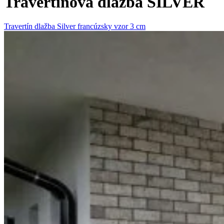
Travertínová dlažba SILVER
Travertín dlažba Silver francúzsky vzor 3 cm