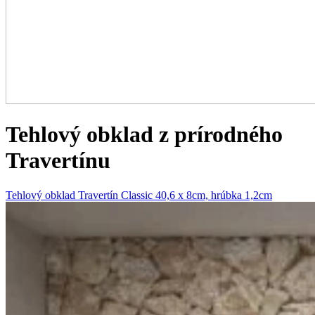
Tehlový obklad z prírodného
Travertínu
Tehlový obklad Travertín Classic 40,6 x 8cm, hrúbka 1,2cm