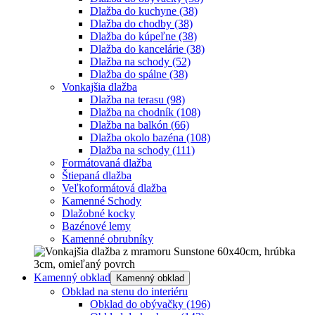
Dlažba do kuchyne
(38)
Dlažba do chodby
(38)
Dlažba do kúpeľne
(38)
Dlažba do kancelárie
(38)
Dlažba na schody
(52)
Dlažba do spálne
(38)
Vonkajšia dlažba
Dlažba na terasu
(98)
Dlažba na chodník
(108)
Dlažba na balkón
(66)
Dlažba okolo bazéna
(108)
Dlažba na schody
(111)
Formátovaná dlažba
Štiepaná dlažba
Veľkoformátová dlažba
Kamenné Schody
Dlažobné kocky
Bazénové lemy
Kamenné obrubníky
Kamenný obklad
Kamenný obklad
Obklad na stenu do interiéru
Obklad do obývačky
(196)